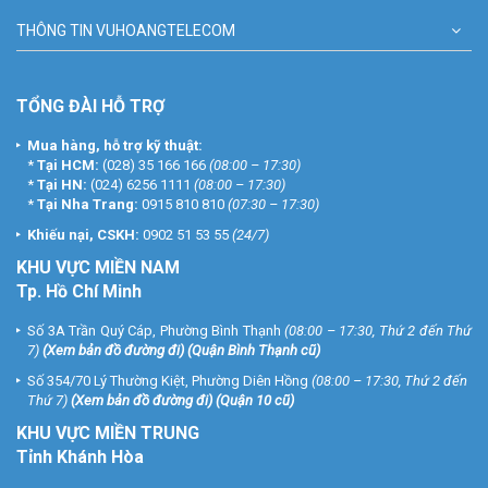
THÔNG TIN VUHOANGTELECOM
TỔNG ĐÀI HỖ TRỢ
Mua hàng, hỗ trợ kỹ thuật:
*
Tại HCM:
(028) 35 166 166
(08:00 – 17:30)
*
Tại HN:
(024) 6256 1111
(08:00 – 17:30)
*
Tại Nha Trang:
0915 810 810
(07:30 – 17:30)
Khiếu nại, CSKH:
0902 51 53 55
(24/7)
KHU
VỰC MIỀN NAM
Tp. Hồ Chí Minh
Số 3A Trần Quý Cáp, Phường Bình Thạnh
(08:00 – 17:30, Thứ 2 đến Thứ
7)
(
Xem bản đồ đường đi
) (Quận Bình Thạnh cũ)
Số 354/70 Lý Thường Kiệt, Phường Diên Hồng
(08:00 – 17:30, Thứ 2 đến
Thứ 7)
(
Xem bản đồ đường đi
) (Quận 10 cũ)
KHU VỰC MIỀN TRUNG
Tỉnh Khánh Hòa