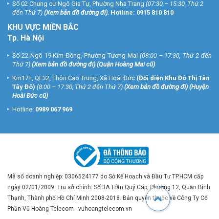
Số 02 Chung cư Ngô Gia Tự, Phường Nha Trang
(07:30 – 15:30, Thứ 2
đến Thứ 7)
(
Xem bản đồ đường đi
).
Hotline:
0915 810 810
KHU VỰC MIỀN BẮC
Tp. Hà Nội
Số 22 Ngõ 19 Kim Đồng, Phường Tương Mai
(08:00 – 17:30, Thứ 2 đến
Thứ 7)
(
Xem bản đồ đường đi
) (Quận Hoàng Mai cũ)
Km17+, QL32, Thôn Cao Trung, Xã Hoài Đức
(Đối diện Khu Đô Thị Tân
Tây Đô)
(8:00 – 17:30, Thứ 2 đến Thứ 7)
(
Xem bản đồ đường đi
) (Huyện
Hoài Đức cũ)
Hotline:
0989 067 969
Mã số doanh nghiệp: 0306524177 do Sở Kế Hoạch và Đầu Tư TP.HCM cấp
ngày 02/01/2009. Trụ sở chính: Số 3A Trần Quý Cáp, Phường 12, Quận Bình
Thạnh, Thành phố Hồ Chí Minh 2008-2018. Bản quyền thuộc về Công Ty Cổ
Phần Vũ Hoàng Telecom - vuhoangtelecom.vn