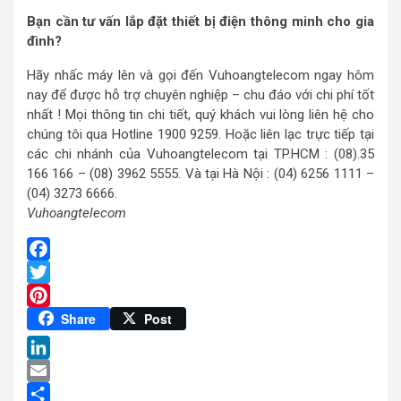
Bạn cần tư vấn lắp đặt thiết bị điện thông minh cho gia
đình?
Hãy nhấc máy lên và gọi đến Vuhoangtelecom ngay hôm
nay để được hỗ trợ chuyên nghiệp – chu đáo với chi phí tốt
nhất ! Mọi thông tin chi tiết, quý khách vui lòng liên hệ cho
chúng tôi qua Hotline 1900 9259. Hoặc liên lạc trực tiếp tại
các chi nhánh của Vuhoangtelecom tại TP.HCM : (08).35
166 166 – (08) 3962 5555. Và tại Hà Nội : (04) 6256 1111 –
(04) 3273 6666.
Vuhoangtelecom
Facebook
Twitter
Pinterest
Share
Post
LinkedIn
Email