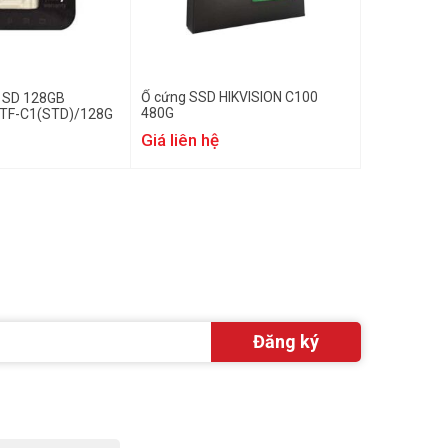
Ổ cứng SSD HIKVISION C100
o SD 128GB
480G
-TF-C1(STD)/128G
Giá liên hệ