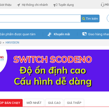
Hỗ 
Giới thiệu
Hệ thống chi nhánh
Tuyển dụng
Tìm kiếm
Sản phẩm được quan tâm
Khuyến mãi
Giao hàng nha
rữ
»
HIKVISION
OP BÁN CHẠY
MỚI NHẤT
GIÁ CAO
GIÁ THẤP