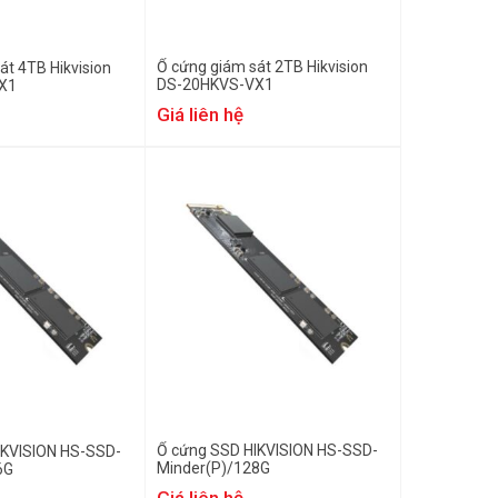
Ổ cứng giám sát 2TB Hikvision
át 4TB Hikvision
DS-20HKVS-VX1
X1
Giá liên hệ
Ổ cứng SSD HIKVISION HS-SSD-
IKVISION HS-SSD-
Minder(P)/128G
6G
Giá liên hệ