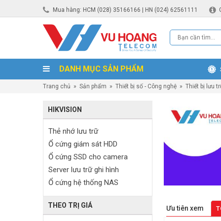
Mua hàng: HCM (028) 35166166 | HN (024) 62561111
DANH MỤC SẢN PHẨM
Trang chủ
»
Sản phẩm
»
Thiết bị số - Công nghệ
»
Thiết bị lưu t
HIKVISION
Thẻ nhớ lưu trữ
Ổ cứng giám sát HDD
Ổ cứng SSD cho camera
Server lưu trữ ghi hình
Ổ cứng hệ thống NAS
THEO TRỊ GIÁ
Ưu tiên xem
T