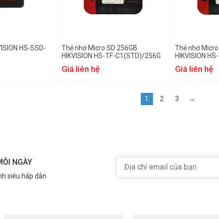
VISION HS-SSD-
Thẻ nhớ Micro SD 256GB
Thẻ nhớ Micr
HIKVISION HS-TF-C1(STD)/256G
HIKVISION HS
Giá liên hệ
Giá liên hệ
1
2
3
→
MỖI NGÀY
nh siêu hấp dẫn