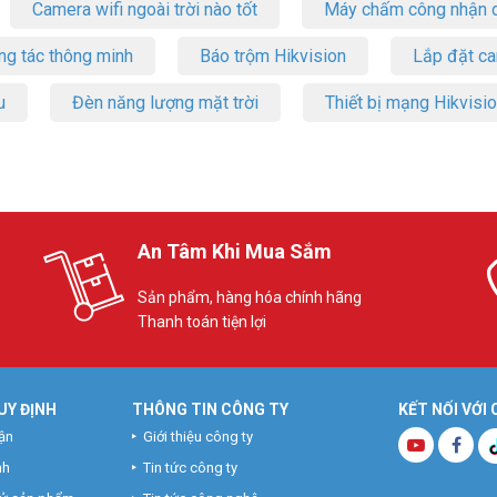
Camera wifi ngoài trời nào tốt
Máy chấm công nhận d
ng tác thông minh
Báo trộm Hikvision
Lắp đặt c
u
Đèn năng lượng mặt trời
Thiết bị mạng Hikvisi
An Tâm Khi Mua Sắm
Sản phẩm, hàng hóa chính hãng
Thanh toán tiện lợi
UY ĐỊNH
THÔNG TIN CÔNG TY
KẾT NỐI VỚI
ận
Giới thiệu công ty
nh
Tin tức công ty