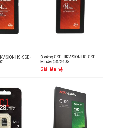
Ổ cứng SSD HIKVISION HS-SSD-
IKVISION HS-SSD-
Minder(S)/240G
0G
Giá liên hệ