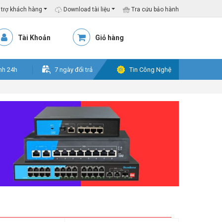
trợ khách hàng
Download tài liệu
Tra cứu bảo hành
Tài Khoản
Giỏ hàng
nh 24h
7 ngày đổi trả
Tin Công Nghệ