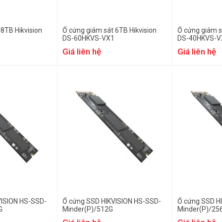
8TB Hikvision
Ổ cứng giám sát 6TB Hikvision
Ổ cứng giám s
DS-60HKVS-VX1
DS-40HKVS-V
Giá liên hệ
Giá liên hệ
VISION HS-SSD-
Ổ cứng SSD HIKVISION HS-SSD-
Ổ cứng SSD H
G
Minder(P)/512G
Minder(P)/25