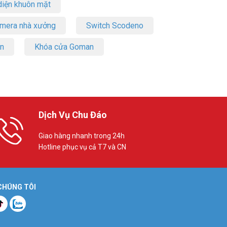
iện khuôn mặt
amera nhà xưởng
Switch Scodeno
on
Khóa cửa Goman
Dịch Vụ Chu Đáo
Giao hàng nhanh trong 24h
Hotline phục vụ cả T7 và CN
 CHÚNG TÔI