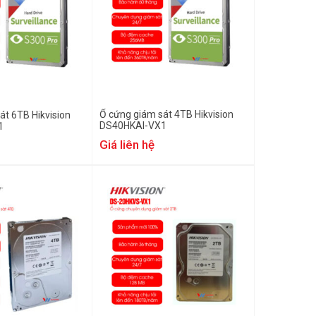
Ổ cứng giám sát 4TB Hikvision
át 6TB Hikvision
DS40HKAI-VX1
1
Giá liên hệ