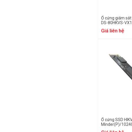
Ổ cứng giám sát 
DS-80HKVS-VX1
Giá liên hệ
Ổ cứng SSD HIK
Minder(P)/1024