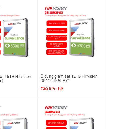
Ổ cứng giám sát 12TB Hikvision
át 16TB Hikvision
DS120HKAI-VX1
X1
Giá liên hệ