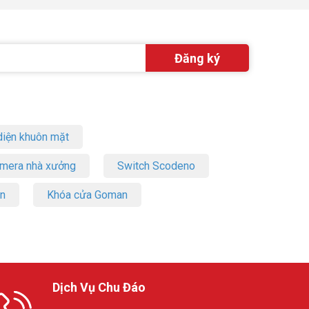
iện khuôn mặt
amera nhà xưởng
Switch Scodeno
on
Khóa cửa Goman
Dịch Vụ Chu Đáo