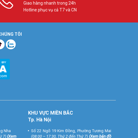
Giao hàng nhanh trong 24h
Hotline phục vụ cả T7 và CN
 CHÚNG TÔI
KHU VỰC MIỀN BẮC
Tp. Hà Nội
ng Nha
Số 22 Ngõ 19 Kim Đồng, Phường Tương Mai
ứ 7)
(
Xem
(08:00 – 17:30, Thứ 2 đến Thứ 7)
(
Xem bản đồ