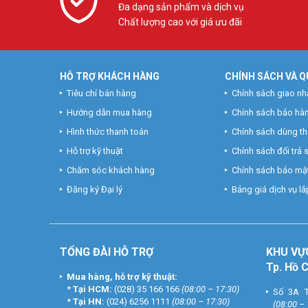
Đa dạng sản phẩm và dịch vụ
Chất lượng cao với giá ưu đãi
HỖ TRỢ KHÁCH HÀNG
CHÍNH SÁCH VÀ Q
Tiêu chí bán hàng
Chính sách giao nh
Hướng dẫn mua hàng
Chính sách bảo hà
Hình thức thanh toán
Chính sách dùng t
Hỗ trợ kỹ thuật
Chính sách đổi trả
Chăm sóc khách hàng
Chính sách bảo mật
Đăng ký Đại lý
Bảng giá dịch vụ lắp
TỔNG ĐÀI HỖ TRỢ
KHU
VỰ
Tp. Hồ 
Mua hàng, hỗ trợ kỹ thuật:
*
Tại HCM:
(028) 35 166 166
(08:00 – 17:30)
Số 3A T
*
Tại HN:
(024) 6256 1111
(08:00 – 17:30)
(08:00 –