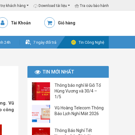
trợ khách hàng
Download tài liệu
Tra cứu bảo hành
Tài Khoản
Giỏ hàng
nh 24h
7 ngày đổi trả
Tin Công Nghệ
TIN MỚI NHẤT
Thông báo nghỉ lễ Giỗ Tổ
Hùng Vương và 30/4 –
1/5
ộng. Vũ
Vũ Hoàng Telecom Thông
ếp công
Báo Lịch Nghỉ Mát 2026
Thông Báo Nghỉ Tết