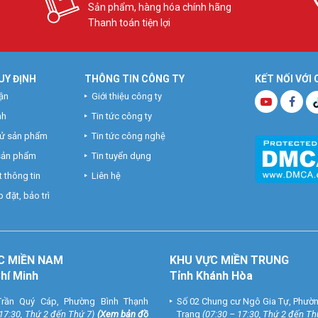
Sản phẩm, hàng hóa chính hãng
Thanh toán tiện lợi
UY ĐỊNH
THÔNG TIN CÔNG TY
KẾT NỐI VỚI
ận
Giới thiệu công ty
nh
Tin tức công ty
hử sản phẩm
Tin tức công nghệ
 sản phẩm
Tin tuyển dụng
 thông tin
Liên hệ
 đặt, bảo trì
C MIỀN NAM
KHU VỰC MIỀN TRUNG
Chí Minh
Tỉnh Khánh Hòa
rần Quý Cáp, Phường Bình Thạnh
Số 02 Chung cư Ngô Gia Tự, Phườ
 17:30, Thứ 2 đến Thứ 7)
(
Xem bản đồ
Trang
(07:30 – 17:30, Thứ 2 đến Th