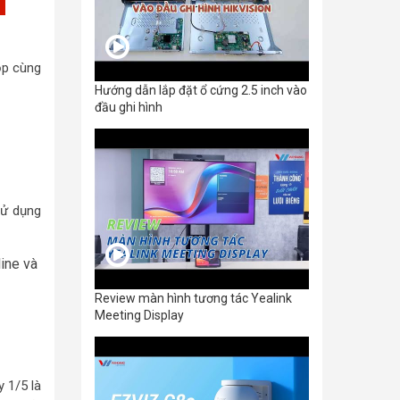
ọp cùng
Hướng dẫn lắp đặt ổ cứng 2.5 inch vào
đầu ghi hình
sử dụng
ine và
Review màn hình tương tác Yealink
Meeting Display
 1/5 là