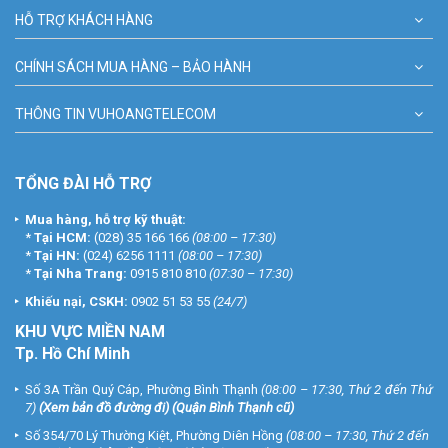
HỖ TRỢ KHÁCH HÀNG
CHÍNH SÁCH MUA HÀNG – BẢO HÀNH
THÔNG TIN VUHOANGTELECOM
TỔNG ĐÀI HỖ TRỢ
Mua hàng, hỗ trợ kỹ thuật:
*
Tại HCM:
(028) 35 166 166
(08:00 – 17:30)
*
Tại HN:
(024) 6256 1111
(08:00 – 17:30)
*
Tại Nha Trang:
0915 810 810
(07:30 – 17:30)
Khiếu nại, CSKH:
0902 51 53 55
(24/7)
KHU
VỰC MIỀN NAM
Tp. Hồ Chí Minh
Số 3A Trần Quý Cáp, Phường Bình Thạnh
(08:00 – 17:30, Thứ 2 đến Thứ
7)
(
Xem bản đồ đường đi
) (Quận Bình Thạnh cũ)
Số 354/70 Lý Thường Kiệt, Phường Diên Hồng
(08:00 – 17:30, Thứ 2 đến