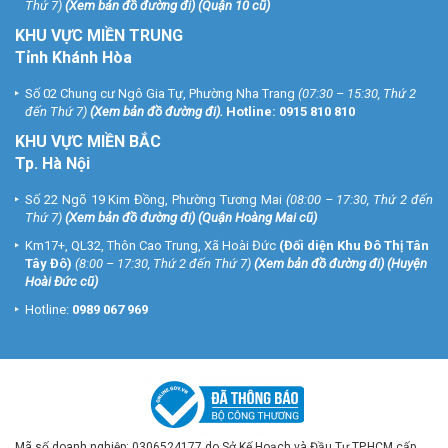
Thứ 7)
(
Xem bản đồ đường đi
) (Quận 10 cũ)
KHU VỰC MIỀN TRUNG
Tỉnh Khánh Hòa
Số 02 Chung cư Ngô Gia Tự, Phường Nha Trang
(07:30 – 15:30, Thứ 2
đến Thứ 7)
(
Xem bản đồ đường đi
).
Hotline:
0915 810 810
KHU VỰC MIỀN BẮC
Tp. Hà Nội
Số 22 Ngõ 19 Kim Đồng, Phường Tương Mai
(08:00 – 17:30, Thứ 2 đến
Thứ 7)
(
Xem bản đồ đường đi
) (Quận Hoàng Mai cũ)
Km17+, QL32, Thôn Cao Trung, Xã Hoài Đức
(Đối diện Khu Đô Thị Tân
Tây Đô)
(8:00 – 17:30, Thứ 2 đến Thứ 7)
(
Xem bản đồ đường đi
) (Huyện
Hoài Đức cũ)
Hotline:
0989 067 969
Mã số doanh nghiệp: 0306524177 do Sở Kế Hoạch và Đầu Tư TP.HCM cấp