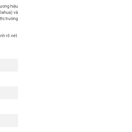
hương hiệu
 Dahua) và
thị trường
nh rõ nét.