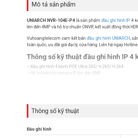
Mô tả sản phẩm
UNIARCH NVR-104E-P4
là sản phẩm
đầu ghi hình IP
4 k
lên đến 4MP và hỗ trợ chuẩn ONVIF, kết xuất đồng thời HD
Vuhoangtelecom cam kết bán
đầu ghi hình UNIARCH
, sẵ
toàn quốc, ưu đãi giá đại lý, cửa hàng. Liên hệ ngay Hotli
Thông số kỹ thuật đầu ghi hình IP
– Đầu ghi hình 4 kênh POE Ultra 265/ H.265/ H.264.
– Hỗ trợ kết nối camera IP lên đến 4MP.
– Băng thông đầu vào: 40Mbps.
– Băng thông đầu ra: 40Mbps.
– Hỗ trợ Camera IP của bên thứ ba với chuẩn ONVIF: Profile S,
– Plug & Play với 4 giao diện mạng PoE độc lập.
– Kết xuất đồng thời HDMI và VGA.
Thông số kỹ thuật
– Ghi hình độ phân giải Full 2.0MP (4 x 1080p@20/ 4 x 7
– 1 SATA HDD lên đến 8TB.
– Khoảng cách kết nối từ NVR tới Camera IP lên tới 200m.
Đầu ghi hình
– Công nghệ ANR để tăng cường độ tin cậy lưu trữ khi mạng
– Hỗ trợ xem đồng thời 128 người dùng.