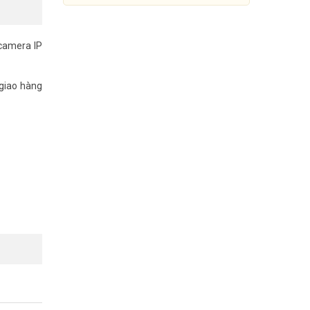
 camera IP
 giao hàng
Đầu ghi hình IP 4 kênh
UNIARCH NVR-104E-P4
Đang cập nhật giá
Mua Ngay