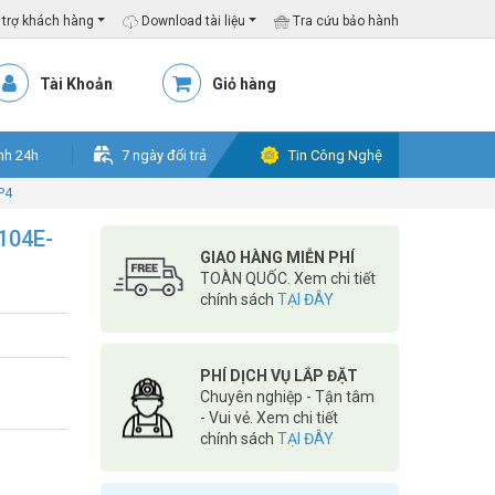
trợ khách hàng
Download tài liệu
Tra cứu bảo hành
Tài Khoản
Giỏ hàng
nh 24h
7 ngày đổi trả
Tin Công Nghệ
P4
104E-
GIAO HÀNG MIỄN PHÍ
TOÀN QUỐC. Xem chi tiết
chính sách
TẠI ĐÂY
PHÍ DỊCH VỤ LẮP ĐẶT
Chuyên nghiệp - Tận tâm
- Vui vẻ. Xem chi tiết
chính sách
TẠI ĐÂY