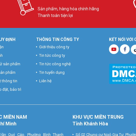
Sản phẩm, hàng hóa chính hãng
Thanh toán tiện lợi
UY ĐỊNH
THÔNG TIN CÔNG TY
KẾT NỐI VỚI
ận
Giới thiệu công ty
nh
Tin tức công ty
hử sản phẩm
Tin tức công nghệ
 sản phẩm
Tin tuyển dụng
 thông tin
Liên hệ
 đặt, bảo trì
C MIỀN NAM
KHU VỰC MIỀN TRUNG
Chí Minh
Tỉnh Khánh Hòa
rần Quý Cáp, Phường Bình Thạnh
Số 02 Chung cư Ngô Gia Tự, Phườ