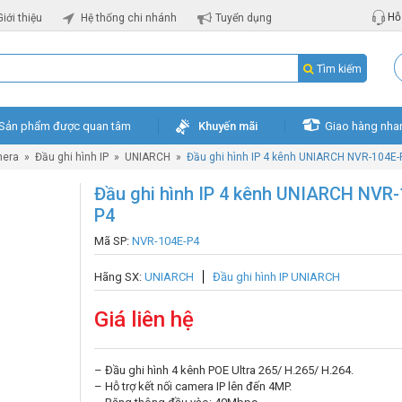
Hỗ 
Giới thiệu
Hệ thống chi nhánh
Tuyển dụng
Tìm kiếm
Sản phẩm được quan tâm
Khuyến mãi
Giao hàng nha
mera
»
Đầu ghi hình IP
»
UNIARCH
»
Đầu ghi hình IP 4 kênh UNIARCH NVR-104E-
Đầu ghi hình IP 4 kênh UNIARCH NVR-
P4
Mã SP:
NVR-104E-P4
Hãng SX:
UNIARCH
Đầu ghi hình IP UNIARCH
Giá liên hệ
– Đầu ghi hình 4 kênh POE Ultra 265/ H.265/ H.264.
– Hỗ trợ kết nối camera IP lên đến 4MP.