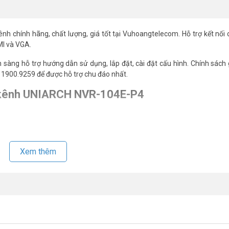
ênh chính hãng, chất lượng, giá tốt tại Vuhoangtelecom. Hỗ trợ kết nối
MI và VGA.
n sàng hỗ trợ hướng dẫn sử dụng, lắp đặt, cài đặt cấu hình. Chính sách
ne 1900.9259 để được hỗ trợ chu đáo nhất.
 4 kênh UNIARCH NVR-104E-P4
Xem thêm
 Profile G, Profile C, Profile Q, Profile A, Profile T.
20p@30)
 bị ngắt kết nối.