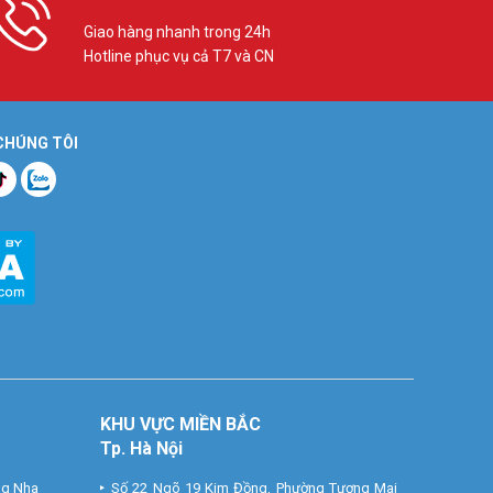
Giao hàng nhanh trong 24h
Hotline phục vụ cả T7 và CN
 CHÚNG TÔI
KHU VỰC MIỀN BẮC
Tp. Hà Nội
ng Nha
Số 22 Ngõ 19 Kim Đồng, Phường Tương Mai