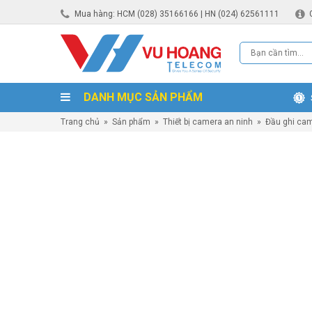
Mua hàng: HCM (028) 35166166 | HN (024) 62561111
DANH MỤC SẢN PHẨM
Trang chủ
»
Sản phẩm
»
Thiết bị camera an ninh
»
Đầu ghi ca