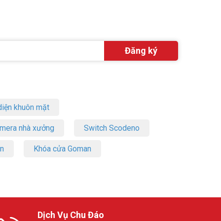
iện khuôn mặt
amera nhà xưởng
Switch Scodeno
on
Khóa cửa Goman
Dịch Vụ Chu Đáo