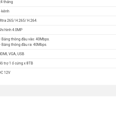
24 tháng
4 kênh
Ultra 265/ H.265/ H.264.
thầu như CO, CQ, giấy ủy quyền của hãng cho mỗi dự án đăng ký. Cam kết
Ghi hình 4.0MP
ARCH
cao cấp, đáp ứng hầu hết các yêu cầu về giải pháp cho các hệ thốn
– Băng thông đầu vào: 40Mbps.
– Băng thông đầu ra: 40Mbps.
HDMI, VGA, USB
t.
ịnh, cháy nổ IC, có dấu hiệu rơi vỡ, côn trùng xâm nhập, vô nước.
Hỗ trợ 1 ổ cứng x 8TB
́t, xin vui lòng liên hệ HOTLINE
1900.9259
để được hỗ trợ tốt nhất. 
DC 12V