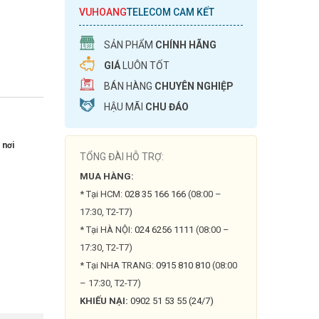
VUHOANG
TELECOM CAM KẾT
SẢN PHẨM
CHÍNH HÃNG
GIÁ
LUÔN TỐT
BÁN HÀNG
CHUYÊN NGHIỆP
HẬU MÃI
CHU ĐÁO
 nơi
TỔNG ĐÀI HỖ TRỢ:
MUA HÀNG:
* Tại HCM:
028 35 166 166
(08:00 –
17:30, T2-T7)
* Tại HÀ NỘI:
024 6256 1111
(08:00 –
17:30, T2-T7)
* Tại NHA TRANG:
0915 810 810
(08:00
– 17:30, T2-T7)
KHIẾU NẠI:
0902 51 53 55 (24/7)