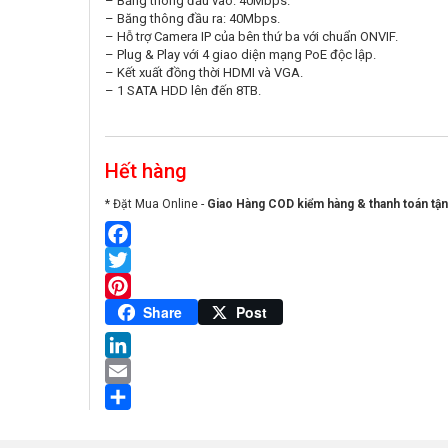
– Băng thông đầu vào: 40Mbps.
– Băng thông đầu ra: 40Mbps.
– Hỗ trợ Camera IP của bên thứ ba với chuẩn ONVIF.
– Plug & Play với 4 giao diện mạng PoE độc lập.
– Kết xuất đồng thời HDMI và VGA.
– 1 SATA HDD lên đến 8TB.
Hết hàng
* Đặt Mua Online -
Giao Hàng COD kiểm hàng & thanh toán tận
Facebook
Twitter
Pinterest
Share
Post
LinkedIn
Email
Share