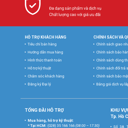
Đa dạng sản phẩm và dịch vụ
Chất lượng cao với giá ưu đãi
HỖ TRỢ KHÁCH HÀNG
CHÍNH SÁCH VÀ Q
Tiêu chí bán hàng
Chính sách giao nh
Hướng dẫn mua hàng
Chính sách bảo hà
Hình thức thanh toán
Chính sách dùng t
Hỗ trợ kỹ thuật
Chính sách đổi trả
Chăm sóc khách hàng
Chính sách bảo mật
Đăng ký Đại lý
Bảng giá dịch vụ lắp
TỔNG ĐÀI HỖ TRỢ
KHU
VỰ
Tp. Hồ 
Mua hàng, hỗ trợ kỹ thuật:
*
Tại HCM:
(028) 35 166 166
(08:00 – 17:30)
Số 3A T