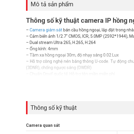
Mô tả sản phẩm
Thông số kỹ thuật camera IP hồng 
–
Camera giám sát
bán cầu hồng ngoại, lắp đặt trong nhà
– Cảm biến ảnh 1/2.7″ CMOS, ICR, 5.0MP (2592*1944), M
– Dual stream Ultra 265, H.265, H.264
– Ống kính: 4mm
– Tầm xa hồng ngoại 30m, độ nhạy sáng 0.02 Lux
– Hỗ trợ công nghệ nén băng thông U-code. Tự động chu
(3DNR), chống ngược sáng (DWDR)
– Chuẩn Onvif quốc tế. Hỗ trợ tên miền miễn phí
– Chuẩn chống nước IP67
– Nhiệt độ hoạt động -30°C ~ 60°C (-22°F ~ 140°F)
– Nguồn cấp: DC 12V (± 25%) và PoE
– Vỏ nhựa lõi sắt
– Xuất xứ: Trung Quốc.
Thông số kỹ thuật
– Bảo hành: 24 tháng.
>>>Xem ngay:
Camera hồng ngoại
không dây ban đêm loạ
Camera quan sát