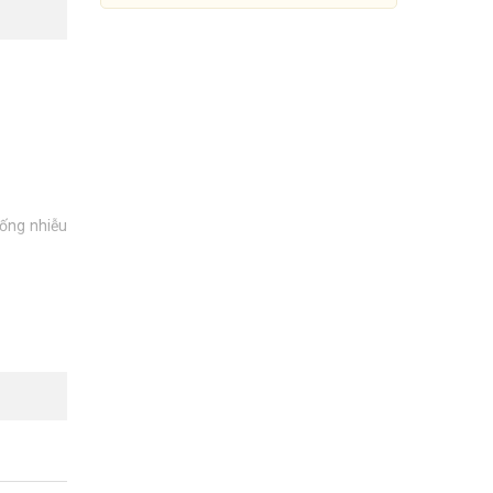
ống nhiễu
Camera IP hồng ngoại
UNIARCH IPC-T125-PF40 5mp
Đang cập nhật giá
Mua Ngay