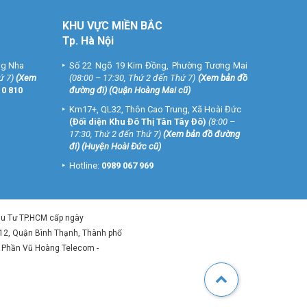
KHU VỰC MIỀN BẮC
Tp. Hà Nội
ng Nha
Số 22 Ngõ 19 Kim Đồng, Phường Tương Mai
ứ 7)
(
Xem
(08:00 – 17:30, Thứ 2 đến Thứ 7)
(
Xem bản đồ
10 810
đường đi
) (Quận Hoàng Mai cũ)
Km17+, QL32, Thôn Cao Trung, Xã Hoài Đức
(Đối diện Khu Đô Thị Tân Tây Đô)
(8:00 –
17:30, Thứ 2 đến Thứ 7)
(
Xem bản đồ đường
đi
) (Huyện Hoài Đức cũ)
Hotline:
0989 067 969
ầu Tư TP.HCM cấp ngày
 12, Quận Bình Thạnh, Thành phố
ổ Phần Vũ Hoàng Telecom -