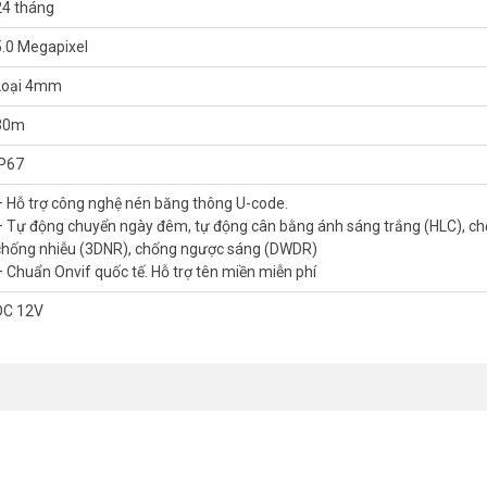
 Telecom
24 tháng
i giá tốt nhất thị trường Hà Nội và Sài Gòn, hàng mới full box.
5.0 Megapixel
ng tư vấn để khách hàng chọn mua được những sản phẩm chất lượng tốt 
hàng thanh toán, không mua không sao.
Loại 4mm
in vui lòng liên hệ Hotline
1900.9259
để được hỗ trợ ưu đãi tốt nhất.
30m
IP67
– Hỗ trợ công nghệ nén băng thông U-code.
– Tự động chuyển ngày đêm, tự động cân bằng ánh sáng trắng (HLC), ch
chống nhiễu (3DNR), chống ngược sáng (DWDR)
– Chuẩn Onvif quốc tế. Hỗ trợ tên miền miễn phí
DC 12V