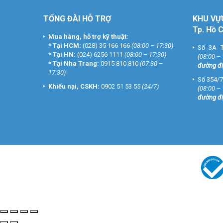
TỔNG ĐÀI HỖ TRỢ
KHU
VỰ
Tp. Hồ 
Mua hàng, hỗ trợ kỹ thuật:
*
Tại HCM:
(028) 35 166 166
(08:00 – 17:30)
Số 3A T
*
Tại HN:
(024) 6256 1111
(08:00 – 17:30)
(08:00 –
*
Tại Nha Trang:
0915 810 810
(07:30 –
đường đi
17:30)
Số 354/7
Khiếu nại, CSKH:
0902 51 53 55
(24/7)
(08:00 –
đường đi