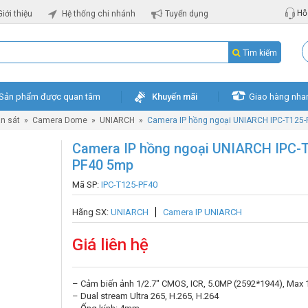
Hỗ 
Giới thiệu
Hệ thống chi nhánh
Tuyển dụng
Tìm kiếm
Sản phẩm được quan tâm
Khuyến mãi
Giao hàng nha
n sát
»
Camera Dome
»
UNIARCH
»
Camera IP hồng ngoại UNIARCH IPC-T125
Camera IP hồng ngoại UNIARCH IPC-
PF40 5mp
Mã SP:
IPC-T125-PF40
Hãng SX:
UNIARCH
Camera IP UNIARCH
Giá liên hệ
– Cảm biến ảnh 1/2.7″ CMOS, ICR, 5.0MP (2592*1944), Max 
– Dual stream Ultra 265, H.265, H.264