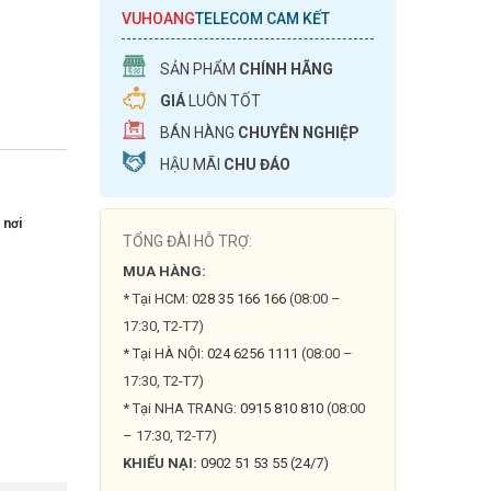
VUHOANG
TELECOM CAM KẾT
SẢN PHẨM
CHÍNH HÃNG
GIÁ
LUÔN TỐT
BÁN HÀNG
CHUYÊN NGHIỆP
HẬU MÃI
CHU ĐÁO
 nơi
TỔNG ĐÀI HỖ TRỢ:
MUA HÀNG:
* Tại HCM:
028 35 166 166
(08:00 –
17:30, T2-T7)
* Tại HÀ NỘI:
024 6256 1111
(08:00 –
17:30, T2-T7)
* Tại NHA TRANG:
0915 810 810
(08:00
– 17:30, T2-T7)
KHIẾU NẠI:
0902 51 53 55 (24/7)