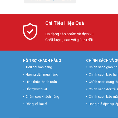
Chi Tiêu Hiệu Quả
Đa dạng sản phẩm và dịch vụ
Chất lượng cao với giá ưu đãi
HỖ TRỢ KHÁCH HÀNG
CHÍNH SÁCH VÀ Q
Tiêu chí bán hàng
Chính sách giao nh
Hướng dẫn mua hàng
Chính sách bảo hà
Hình thức thanh toán
Chính sách dùng t
Hỗ trợ kỹ thuật
Chính sách đổi trả
Chăm sóc khách hàng
Chính sách bảo mật
Đăng ký Đại lý
Bảng giá dịch vụ lắp