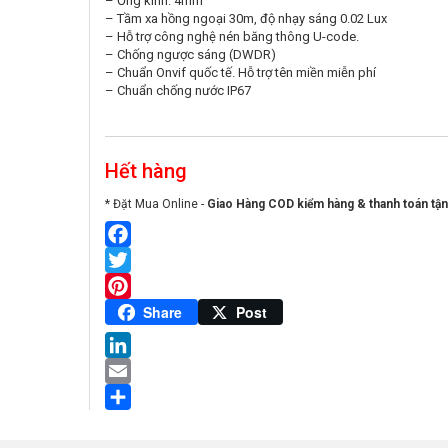
– Ống kính: 4mm
– Tầm xa hồng ngoại 30m, độ nhạy sáng 0.02 Lux
– Hỗ trợ công nghệ nén băng thông U-code.
– Chống ngược sáng (DWDR)
– Chuẩn Onvif quốc tế. Hỗ trợ tên miền miễn phí
– Chuẩn chống nước IP67
Hết hàng
* Đặt Mua Online -
Giao Hàng COD kiểm hàng & thanh toán tận
Facebook
Twitter
Pinterest
Share
Post
LinkedIn
Email
Share