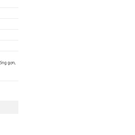
nhất.
 Tham khảo
ống gợn,