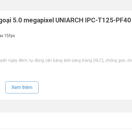
ngoại 5.0 megapixel UNIARCH IPC-T125-PF40
.
ax 15fps
yển ngày đêm, tự động cân bằng ánh sáng trắng (HLC), chống gợn, ch
Xem thêm
i nào tốt nhất hiện nay?