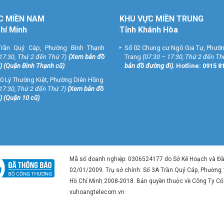
C MIỀN NAM
KHU VỰC MIỀN TRUNG
Chí Minh
Tỉnh Khánh Hòa
rần Quý Cáp, Phường Bình Thạnh
Số 02 Chung cư Ngô Gia Tự, Phườ
 17:30, Thứ 2 đến Thứ 7)
(
Xem bản đồ
Trang
(07:30 – 17:30, Thứ 2 đến Th
) (Quận Bình Thạnh cũ)
bản đồ đường đi
).
Hotline:
0915 8
0 Lý Thường Kiệt, Phường Diên Hồng
 17:30, Thứ 2 đến Thứ 7)
(
Xem bản đồ
) (Quận 10 cũ)
Mã số doanh nghiệp: 0306524177 do Sở Kế Hoạch và Đ
02/01/2009. Trụ sở chính: Số 3A Trần Quý Cáp, Phường
Hồ Chí Minh 2008-2018. Bản quyền thuộc về Công Ty C
vuhoangtelecom.vn