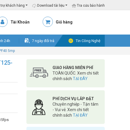
trợ khách hàng
Download tài liệu
Tra cứu bảo hành
Tài Khoản
Giỏ hàng
nh 24h
7 ngày đổi trả
Tin Công Nghệ
-PF40 5mp
T125-
GIAO HÀNG MIỄN PHÍ
TOÀN QUỐC. Xem chi tiết
chính sách
TẠI ĐÂY
PHÍ DỊCH VỤ LẮP ĐẶT
Chuyên nghiệp - Tận tâm
- Vui vẻ. Xem chi tiết
chính sách
TẠI ĐÂY
15fps