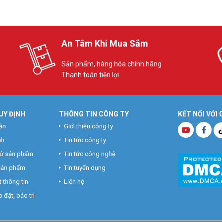
An Tâm Khi Mua Sắm
Sản phẩm, hàng hóa chính hãng
Thanh toán tiện lợi
UY ĐỊNH
THÔNG TIN CÔNG TY
KẾT NỐI VỚI
ận
Giới thiệu công ty
nh
Tin tức công ty
hử sản phẩm
Tin tức công nghệ
 sản phẩm
Tin tuyển dụng
 thông tin
Liên hệ
 đặt, bảo trì