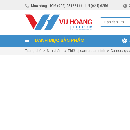
Mua hàng: HCM (028) 35166166 | HN (024) 62561111
DANH MỤC SẢN PHẨM
Trang chủ
»
Sản phẩm
»
Thiết bị camera an ninh
»
Camera qua