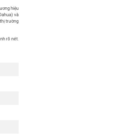
hương hiệu
 Dahua) và
thị trường
nh rõ nét.