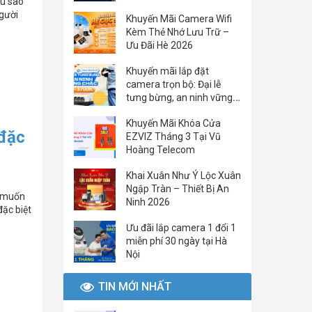
ầu sao
gười
Khuyến Mãi Camera Wifi
Kèm Thẻ Nhớ Lưu Trữ –
Ưu Đãi Hè 2026
Khuyến mãi lắp đặt
camera trọn bộ: Đại lễ
tưng bừng, an ninh vững
chắc
Khuyến Mãi Khóa Cửa
 đặc
EZVIZ Tháng 3 Tại Vũ
Hoàng Telecom
Khai Xuân Như Ý Lộc Xuân
Ngập Tràn – Thiết Bị An
g muốn
Ninh 2026
đặc biệt
Ưu đãi lắp camera 1 đổi 1
miễn phí 30 ngày tại Hà
Nội
TIN MỚI NHẤT