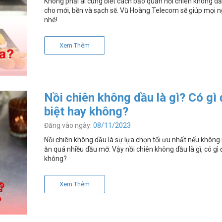
Không phải ai cũng biết cách bảo quản nồi chiên không d
cho mới, bền và sạch sẽ. Vũ Hoàng Telecom sẽ giúp mọi n
nhé!
Xem Thêm
Nồi chiên không dầu là gì? Có gì
biệt hay không?
Đăng vào ngày:
08/11/2023
Nồi chiên không dầu là sự lựa chọn tối ưu nhất nếu khôn
ăn quá nhiều dầu mỡ. Vậy nồi chiên không dầu là gì, có gì 
không?
Xem Thêm