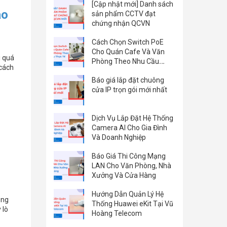
[Cập nhật mới] Danh sách
ào
sản phẩm CCTV đạt
chứng nhận QCVN
Cách Chọn Switch PoE
Cho Quán Cafe Và Văn
i quá
Phòng Theo Nhu Cầu
 cách
Thực Tế
Báo giá lắp đặt chuông
cửa IP trọn gói mới nhất
Dịch Vụ Lắp Đặt Hệ Thống
Camera AI Cho Gia Đình
Và Doanh Nghiệp
Báo Giá Thi Công Mạng
LAN Cho Văn Phòng, Nhà
Xưởng Và Cửa Hàng
Hướng Dẫn Quản Lý Hệ
ụng
Thống Huawei eKit Tại Vũ
 lò
Hoàng Telecom