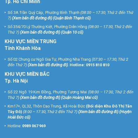
Tp. Hồ Chí Minh
Số 3A Trần Quý Cáp, Phường Bình Thạnh
(08:00 – 17:30, Thứ 2 đến Thứ
7)
(
Xem bản đồ đường đi
) (Quận Bình Thạnh cũ)
Số 354/70 Lý Thường Kiệt, Phường Diên Hồng
(08:00 – 17:30, Thứ 2 đến
Thứ 7)
(
Xem bản đồ đường đi
) (Quận 10 cũ)
KHU VỰC MIỀN TRUNG
Tỉnh Khánh Hòa
Số 02 Chung cư Ngô Gia Tự, Phường Nha Trang
(07:30 – 17:30, Thứ 2
đến Thứ 7)
(
Xem bản đồ đường đi
).
Hotline:
0915 810 810
KHU VỰC MIỀN BẮC
Tp. Hà Nội
Số 22 Ngõ 19 Kim Đồng, Phường Tương Mai
(08:00 – 17:30, Thứ 2 đến
Thứ 7)
(
Xem bản đồ đường đi
) (Quận Hoàng Mai cũ)
Km17+, QL32, Thôn Cao Trung, Xã Hoài Đức
(Đối diện Khu Đô Thị Tân
Tây Đô)
(8:00 – 17:30, Thứ 2 đến Thứ 7)
(
Xem bản đồ đường đi
) (Huyện
Hoài Đức cũ)
Hotline:
0989 067 969