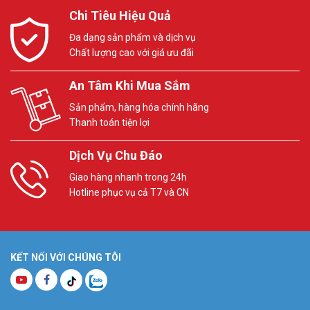
Chi Tiêu Hiệu Quả
Đa dạng sản phẩm và dịch vụ
Chất lượng cao với giá ưu đãi
An Tâm Khi Mua Sắm
Sản phẩm, hàng hóa chính hãng
Thanh toán tiện lợi
Dịch Vụ Chu Đáo
Giao hàng nhanh trong 24h
Hotline phục vụ cả T7 và CN
KẾT NỐI VỚI CHÚNG TÔI