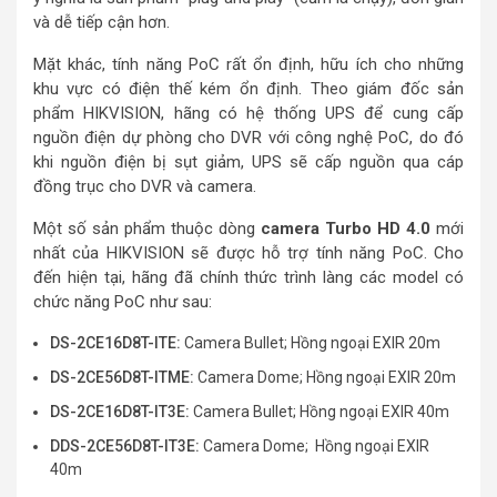
và dễ tiếp cận hơn.
Mặt khác, tính năng PoC rất ổn định, hữu ích cho những
khu vực có điện thế kém ổn định. Theo giám đốc sản
phẩm HIKVISION, hãng có hệ thống UPS để cung cấp
nguồn điện dự phòng cho DVR với công nghệ PoC, do đó
khi nguồn điện bị sụt giảm, UPS sẽ cấp nguồn qua cáp
đồng trục cho DVR và camera.
Một số sản phẩm thuộc dòng
camera Turbo HD 4.0
mới
nhất của HIKVISION sẽ được hỗ trợ tính năng PoC. Cho
đến hiện tại, hãng đã chính thức trình làng các model có
chức năng PoC như sau:
DS-2CE16D8T-ITE:
Camera Bullet; Hồng ngoại EXIR 20m
DS-2CE56D8T-ITME:
Camera Dome; Hồng ngoại EXIR 20m
DS-2CE16D8T-IT3E:
Camera Bullet; Hồng ngoại EXIR 40m
DDS-2CE56D8T-IT3E:
Camera Dome; Hồng ngoại EXIR
40m