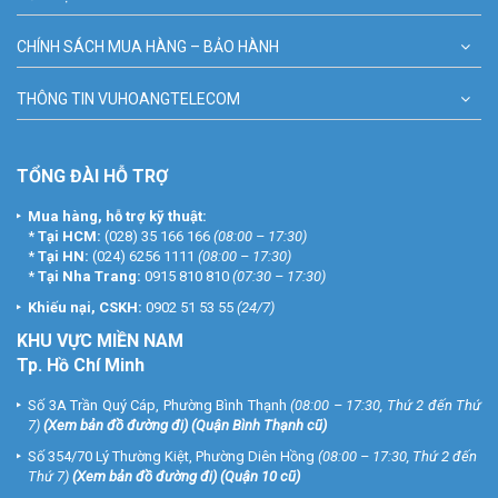
CHÍNH SÁCH MUA HÀNG – BẢO HÀNH
THÔNG TIN VUHOANGTELECOM
TỔNG ĐÀI HỖ TRỢ
Mua hàng, hỗ trợ kỹ thuật:
*
Tại HCM:
(028) 35 166 166
(08:00 – 17:30)
*
Tại HN:
(024) 6256 1111
(08:00 – 17:30)
*
Tại Nha Trang:
0915 810 810
(07:30 – 17:30)
Khiếu nại, CSKH:
0902 51 53 55
(24/7)
KHU
VỰC MIỀN NAM
Tp. Hồ Chí Minh
Số 3A Trần Quý Cáp, Phường Bình Thạnh
(08:00 – 17:30, Thứ 2 đến Thứ
7)
(
Xem bản đồ đường đi
) (Quận Bình Thạnh cũ)
Số 354/70 Lý Thường Kiệt, Phường Diên Hồng
(08:00 – 17:30, Thứ 2 đến
Thứ 7)
(
Xem bản đồ đường đi
) (Quận 10 cũ)