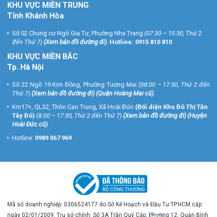
KHU VỰC MIỀN TRUNG
Tỉnh Khánh Hòa
Số 02 Chung cư Ngô Gia Tự, Phường Nha Trang
(07:30 – 15:30, Thứ 2
đến Thứ 7)
(
Xem bản đồ đường đi
).
Hotline:
0915 810 810
KHU VỰC MIỀN BẮC
Tp. Hà Nội
Số 22 Ngõ 19 Kim Đồng, Phường Tương Mai
(08:00 – 17:30, Thứ 2 đến
Thứ 7)
(
Xem bản đồ đường đi
) (Quận Hoàng Mai cũ)
Km17+, QL32, Thôn Cao Trung, Xã Hoài Đức
(Đối diện Khu Đô Thị Tân
Tây Đô)
(8:00 – 17:30, Thứ 2 đến Thứ 7)
(
Xem bản đồ đường đi
) (Huyện
Hoài Đức cũ)
Hotline:
0989 067 969
Mã số doanh nghiệp: 0306524177 do Sở Kế Hoạch và Đầu Tư TP.HCM cấp
ngày 02/01/2009. Trụ sở chính: Số 3A Trần Quý Cáp, Phường 12, Quận Bình