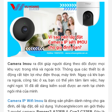
Camera Imou
ra đời giúp người dùng theo dõi được mọi
khu vực trong nhà và ngoài trời. Thông qua các thiết bị di
động rất tiện lợi như điện thoại, máy tính. Ngay cả khi bạn
ra ngoài, công tác ở xa, bạn có thể yên tâm làm việc, hay
nghỉ ngơi. Vì đã dễ dàng kiểm soát được an ninh tại chính
ngôi nhà của mình.
Camera IP Wifi Imou
là dòng sản phẩm dành riêng cho gia
đình, dễ lắp đặt, dễ sử dụng. Vuhoangtelecom xin giới thiệu
2 model camera:
Ranger2 A22EP
&
Cue2 C22EP
. Đây là