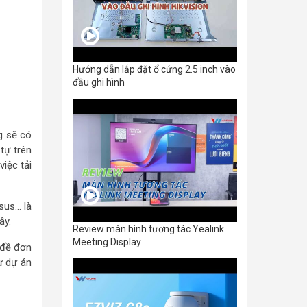
Hướng dẫn lắp đặt ổ cứng 2.5 inch vào
đầu ghi hình
g sẽ có
tự trên
iệc tải
sus… là
ây.
Review màn hình tương tác Yealink
Meeting Display
 đề đơn
ư dự án