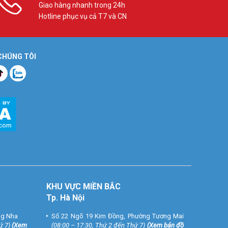
Giao hàng nhanh trong 24h
Hotline phục vụ cả T7 và CN
 CHÚNG TÔI
KHU VỰC MIỀN BẮC
Tp. Hà Nội
ng Nha
Số 22 Ngõ 19 Kim Đồng, Phường Tương Mai
ứ 7)
(
Xem
(08:00 – 17:30, Thứ 2 đến Thứ 7)
(
Xem bản đồ