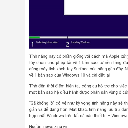
Tính năng này có phần giống với cách mà Apple xử lý
tùy chọn cho phép tải về 1 bản sao từ nền tảng đám
dùng máy tính xách tay Surface của hãng gần đây. Nó
về 1 bản sao của Windows 10 và cài đặt lại.
Tính đến thời điểm hiện tại, công cụ hỗ trợ cho việ
một bản sao hệ điều hành được phân sẵn vùng ổ cứ
“Gã khổng lồ” có vẻ như kỳ vọng tính năng này sẽ th
giản và dễ dàng hơn. Mặt khác, tính năng lưu trữ 
hợp nhất Windows trên tất cả các thiết bị – Windo
Nguồn: news.zing.vn