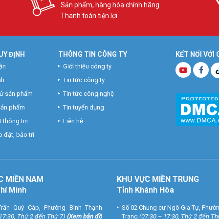
Sản phẩm, hàng hóa chính hãng
Thanh toán tiện lợi
UY ĐỊNH
THÔNG TIN CÔNG TY
KẾT NỐI VỚI
ận
Giới thiệu công ty
nh
Tin tức công ty
hử sản phẩm
Tin tức công nghệ
 sản phẩm
Tin tuyển dụng
 thông tin
Liên hệ
 đặt, bảo trì
C MIỀN NAM
KHU VỰC MIỀN TRUNG
Chí Minh
Tỉnh Khánh Hòa
rần Quý Cáp, Phường Bình Thạnh
Số 02 Chung cư Ngô Gia Tự, Phườ
 17:30, Thứ 2 đến Thứ 7)
(
Xem bản đồ
Trang
(07:30 – 17:30, Thứ 2 đến Th