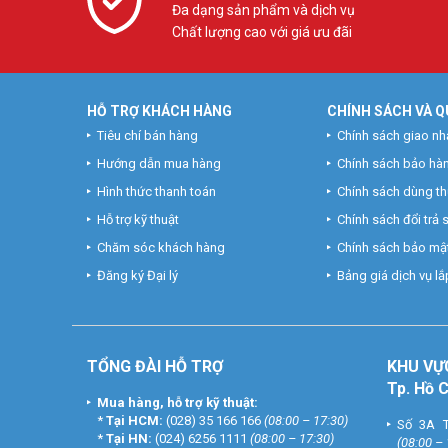
Đa dạng sản phẩm và dịch vụ
Chất lượng cao với giá ưu đãi
HỖ TRỢ KHÁCH HÀNG
CHÍNH SÁCH VÀ Q
Tiêu chí bán hàng
Chính sách giao nh
Hướng dẫn mua hàng
Chính sách bảo hà
Hình thức thanh toán
Chính sách dùng t
Hỗ trợ kỹ thuật
Chính sách đổi trả
Chăm sóc khách hàng
Chính sách bảo mật
Đăng ký Đại lý
Bảng giá dịch vụ lắp
TỔNG ĐÀI HỖ TRỢ
KHU
VỰ
Tp. Hồ 
Mua hàng, hỗ trợ kỹ thuật:
*
Tại HCM:
(028) 35 166 166
(08:00 – 17:30)
Số 3A T
*
Tại HN:
(024) 6256 1111
(08:00 – 17:30)
(08:00 –