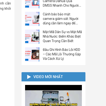
Camera Dahua Qua
ành cần
DMSS Nhanh Cho Người
ng khởi
Mới
Cảnh báo bảo mật
camera giám sát: Người
dùng cần làm ngay để
tránh bị hack
Mật Mã Dân Sự vs Mật Mã
Nhà Nước: Điểm Khác Biệt
Quan Trọng Cần Biết
Đầu Ghi Hình Báo Lỗi HDD
– Các Mã Lỗi Thường Gặp
Và Cách Xử Lý
VIDEO MỚI NHẤT