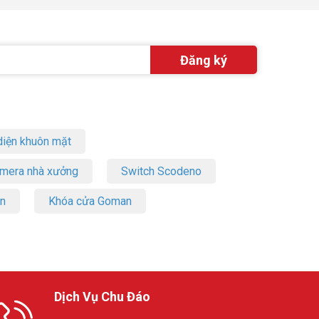
iện khuôn mặt
amera nhà xưởng
Switch Scodeno
on
Khóa cửa Goman
Dịch Vụ Chu Đáo