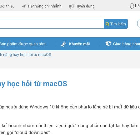
Hỗ 
Giới thiệu
Hệ thống chi nhánh
Tuyển dụng
Tìm kiếm
Sản phẩm được quan tâm
Khuyến mãi
Giao hàng nha
nh năng hay học hỏi từ macOS
ay học hỏi từ macOS
iúp người dùng Windows 10 không cần phải lo lắng sẽ bị mất dữ liệu 
 kế hoạch nhằm cải thiện việc người dùng phải cài đặt lại hay làm
tên gọi “cloud download”.