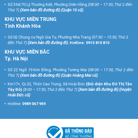
Số 354/70 Lý Thường Kiệt, Phường Diên Hồng
(08:00 – 17:30, Thứ 2 đến
Thứ 7)
(
Xem bản đồ đường đi
) (Quận 10 cũ)
KHU VỰC MIỀN TRUNG
Tỉnh Khánh Hòa
Số 02 Chung cư Ngô Gia Tự, Phường Nha Trang
(07:30 – 15:30, Thứ 2
đến Thứ 7)
(
Xem bản đồ đường đi
).
Hotline:
0915 810 810
KHU VỰC MIỀN BẮC
Tp. Hà Nội
Số 22 Ngõ 19 Kim Đồng, Phường Tương Mai
(08:00 – 17:30, Thứ 2 đến
Thứ 7)
(
Xem bản đồ đường đi
) (Quận Hoàng Mai cũ)
Km17+, QL32, Thôn Cao Trung, Xã Hoài Đức
(Đối diện Khu Đô Thị Tân
Tây Đô)
(8:00 – 17:30, Thứ 2 đến Thứ 7)
(
Xem bản đồ đường đi
) (Huyện
Hoài Đức cũ)
Hotline:
0989 067 969