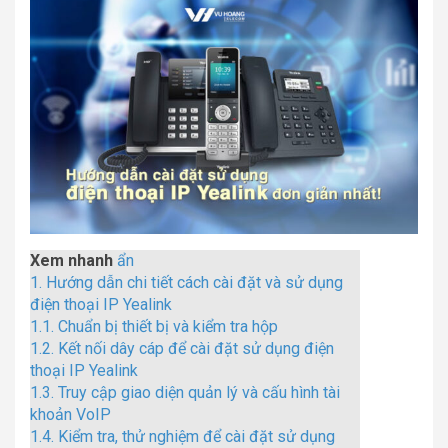
Xem nhanh
ẩn
1.
Hướng dẫn chi tiết cách cài đặt và sử dụng
điện thoại IP Yealink
1.1.
Chuẩn bị thiết bị và kiểm tra hộp
1.2.
Kết nối dây cáp để cài đặt sử dụng điện
thoại IP Yealink
1.3.
Truy cập giao diện quản lý và cấu hình tài
khoản VoIP
1.4.
Kiểm tra, thử nghiệm để cài đặt sử dụng