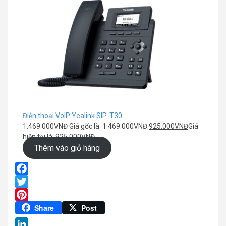
Điện thoại VoIP Yealink SIP-T30
1.469.000
VNĐ
Giá gốc là: 1.469.000VNĐ.
925.000
VNĐ
Giá
hiện tại là: 925.000VNĐ.
Thêm vào giỏ hàng
Facebook
Twitter
Pinterest
Share
Post