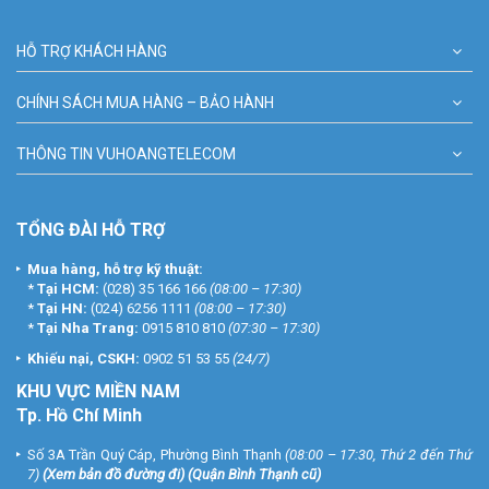
HỖ TRỢ KHÁCH HÀNG
CHÍNH SÁCH MUA HÀNG – BẢO HÀNH
THÔNG TIN VUHOANGTELECOM
TỔNG ĐÀI HỖ TRỢ
Mua hàng, hỗ trợ kỹ thuật:
*
Tại HCM:
(028) 35 166 166
(08:00 – 17:30)
*
Tại HN:
(024) 6256 1111
(08:00 – 17:30)
*
Tại Nha Trang:
0915 810 810
(07:30 – 17:30)
Khiếu nại, CSKH:
0902 51 53 55
(24/7)
KHU
VỰC MIỀN NAM
Tp. Hồ Chí Minh
Số 3A Trần Quý Cáp, Phường Bình Thạnh
(08:00 – 17:30, Thứ 2 đến Thứ
7)
(
Xem bản đồ đường đi
) (Quận Bình Thạnh cũ)