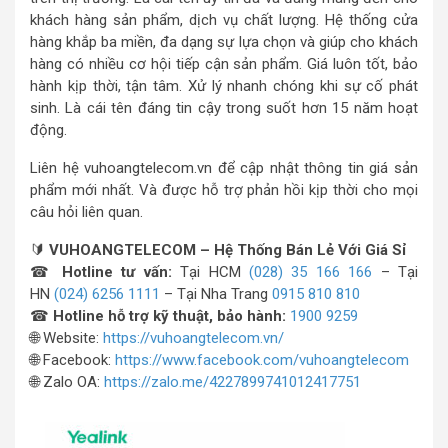
khách hàng sản phẩm, dịch vụ chất lượng. Hệ thống cửa
hàng khắp ba miền, đa dạng sự lựa chọn và giúp cho khách
hàng có nhiều cơ hội tiếp cận sản phẩm. Giá luôn tốt, bảo
hành kịp thời, tận tâm. Xử lý nhanh chóng khi sự cố phát
sinh. Là cái tên đáng tin cậy trong suốt hơn 15 năm hoạt
động.
Liên hệ vuhoangtelecom.vn để cập nhật thông tin giá sản
phẩm mới nhất. Và được hỗ trợ phản hồi kịp thời cho mọi
câu hỏi liên quan.
🔰
VUHOANGTELECOM – Hệ Thống Bán Lẻ Với Giá Sỉ
☎
Hotline tư vấn:
Tại HCM
(028) 35 166 166
– Tại
HN
(024) 6256 1111
– Tại Nha Trang
0915 810 810
☎
Hotline hỗ trợ kỹ thuật, bảo hành:
1900 9259
🌐 Website:
https://vuhoangtelecom.vn/
🌐 Facebook:
https://www.facebook.com/vuhoangtelecom
🌐 Zalo OA:
https://zalo.me/4227899741012417751