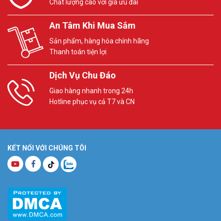
Chất lượng cao với giá ưu đãi
An Tâm Khi Mua Sắm
Sản phẩm, hàng hóa chính hãng
Thanh toán tiện lợi
Dịch Vụ Chu Đáo
Giao hàng nhanh trong 24h
Hotline phục vụ cả T7 và CN
KẾT NỐI VỚI CHÚNG TÔI