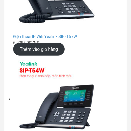
Điện thoại IP Wifi Yealink SIP-T57W
6.929.000
VNĐ
Thêm vào giỏ hàng