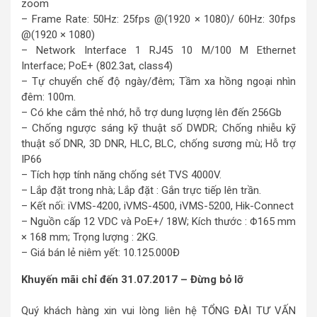
zoom
– Frame Rate: 50Hz: 25fps @(1920 × 1080)/ 60Hz: 30fps
@(1920 × 1080)
– Network Interface 1 RJ45 10 M/100 M Ethernet
Interface; PoE+ (802.3at, class4)
– Tự chuyển chế độ ngày/đêm; Tầm xa hồng ngoại nhìn
đêm: 100m.
– Có khe cắm thẻ nhớ, hỗ trợ dung lượng lên đến 256Gb
– Chống ngược sáng kỹ thuật số DWDR; Chống nhiễu kỹ
thuật số DNR, 3D DNR, HLC, BLC, chống sương mù; Hỗ trợ
IP66
– Tích hợp tính năng chống sét TVS 4000V.
– Lắp đặt trong nhà; Lắp đặt : Gắn trực tiếp lên trần.
– Kết nối: iVMS-4200, iVMS-4500, iVMS-5200, Hik-Connect
– Nguồn cấp 12 VDC và PoE+/ 18W; Kích thước : Φ165 mm
× 168 mm; Trọng lượng : 2KG.
– Giá bán lẻ niêm yết: 10.125.000Đ
Khuyến mãi chỉ đến 31.07.2017 – Đừng bỏ lỡ
Quý khách hàng xin vui lòng liên hệ TỔNG ĐÀI TƯ VẤN