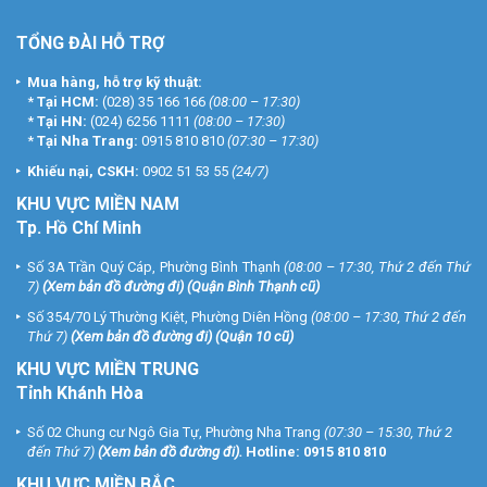
TỔNG ĐÀI HỖ TRỢ
Mua hàng, hỗ trợ kỹ thuật:
*
Tại HCM:
(028) 35 166 166
(08:00 – 17:30)
*
Tại HN:
(024) 6256 1111
(08:00 – 17:30)
*
Tại Nha Trang:
0915 810 810
(07:30 – 17:30)
Khiếu nại, CSKH:
0902 51 53 55
(24/7)
KHU
VỰC MIỀN NAM
Tp. Hồ Chí Minh
Số 3A Trần Quý Cáp, Phường Bình Thạnh
(08:00 – 17:30, Thứ 2 đến Thứ
7)
(
Xem bản đồ đường đi
) (Quận Bình Thạnh cũ)
Số 354/70 Lý Thường Kiệt, Phường Diên Hồng
(08:00 – 17:30, Thứ 2 đến
Thứ 7)
(
Xem bản đồ đường đi
) (Quận 10 cũ)
KHU VỰC MIỀN TRUNG
Tỉnh Khánh Hòa
Số 02 Chung cư Ngô Gia Tự, Phường Nha Trang
(07:30 – 15:30, Thứ 2
đến Thứ 7)
(
Xem bản đồ đường đi
).
Hotline:
0915 810 810
KHU VỰC MIỀN BẮC