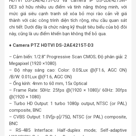
HDTVI DS-2AE4215T-D3 và camera IP DS-2DE4215W-
DE3 sở hữu nhiều ưu điểm và tính năng thông minh, với
mức giá siêu cạnh tranh sẽ xóa bỏ mọi rào cản về giá
thành với các công trình diện tích rộng, nhu cầu quan sát
chi tiết. Dưới đây là chức năng kỹ thuật tiêu biểu của bộ đôi
này, cũng là ưu điểm khiến bạn không thể bỏ qua.
♦ Camera PTZ HDTVI DS-2AE4215T-D3
– Cảm biến: 1/2.8″ Progressive Scan CMOS; Độ phân giải: 2
Megapixel (1920 ×1080).
– Độ nhạy sáng cao: Color: 0.05Lux @(F1.6, AGC ON)
/B/W: 0.01Lux @(F1.6, AGC ON)
– Ống kính: 4mm to 60 mm, 15x Optical
– Frame Rate: 50Hz: 25fps @(1920 × 1080)/ 60Hz: 30fps
@(1920 × 1080)
– Turbo HD Output: 1 turbo 1080p output, NTSC (or PAL)
composite, BNC
– CVBS Output: 1.0V[p-p]/75Ω, NTSC (or PAL) composite,
BNC
– RS-485 Interface: Half-duplex mode; Self-adaptive