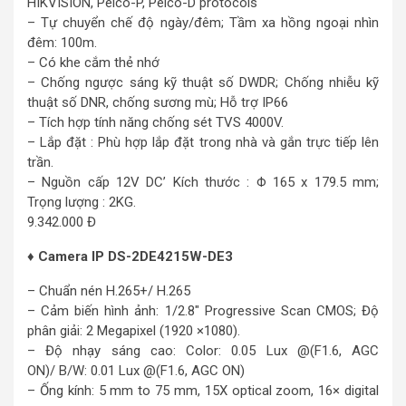
HIKVISION, Pelco-P, Pelco-D protocols
– Tự chuyển chế độ ngày/đêm; Tầm xa hồng ngoại nhìn
đêm: 100m.
– Có khe cắm thẻ nhớ
– Chống ngược sáng kỹ thuật số DWDR; Chống nhiễu kỹ
thuật số DNR, chống sương mù; Hỗ trợ IP66
– Tích hợp tính năng chống sét TVS 4000V.
– Lắp đặt : Phù hợp lắp đặt trong nhà và gắn trực tiếp lên
trần.
– Nguồn cấp 12V DC’ Kích thước : Φ 165 x 179.5 mm;
Trọng lượng : 2KG.
9.342.000 Đ
♦ Camera IP DS-2DE4215W-DE3
– Chuẩn nén H.265+/ H.265
– Cảm biến hình ảnh: 1/2.8″ Progressive Scan CMOS; Độ
phân giải: 2 Megapixel (1920 ×1080).
– Độ nhạy sáng cao: Color: 0.05 Lux @(F1.6, AGC
ON)/ B/W: 0.01 Lux @(F1.6, AGC ON)
– Ống kính: 5 mm to 75 mm, 15X optical zoom, 16× digital