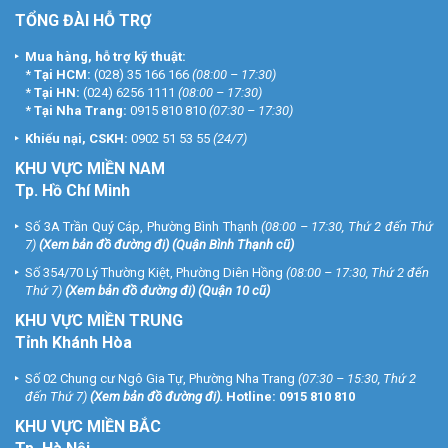
TỔNG ĐÀI HỖ TRỢ
Mua hàng, hỗ trợ kỹ thuật:
*
Tại HCM:
(028) 35 166 166
(08:00 – 17:30)
*
Tại HN:
(024) 6256 1111
(08:00 – 17:30)
*
Tại Nha Trang:
0915 810 810
(07:30 – 17:30)
Khiếu nại, CSKH:
0902 51 53 55
(24/7)
KHU
VỰC MIỀN NAM
Tp. Hồ Chí Minh
Số 3A Trần Quý Cáp, Phường Bình Thạnh
(08:00 – 17:30, Thứ 2 đến Thứ
7)
(
Xem bản đồ đường đi
) (Quận Bình Thạnh cũ)
Số 354/70 Lý Thường Kiệt, Phường Diên Hồng
(08:00 – 17:30, Thứ 2 đến
Thứ 7)
(
Xem bản đồ đường đi
) (Quận 10 cũ)
KHU VỰC MIỀN TRUNG
Tỉnh Khánh Hòa
Số 02 Chung cư Ngô Gia Tự, Phường Nha Trang
(07:30 – 15:30, Thứ 2
đến Thứ 7)
(
Xem bản đồ đường đi
).
Hotline:
0915 810 810
KHU VỰC MIỀN BẮC