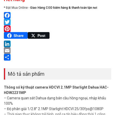
* Đặt Mua Online -
Giao Hàng COD kiểm hàng & thanh toán tận nơi
Facebook
Twitter
Pinterest
Share
Post
LinkedIn
Email
Share
Mô tả sản phẩm
Thông số kỹ thuật camera HDCVI 2.1MP Starlight Dahua HAC-
HDW2231MP
– Camera quan sát Dahua dạng bán cầu hồng ngoại, nhập khẩu
100%
– Độ phân giải 1/2.8” 2.1MP Starlight HDCVI 25/30fps@1080P
– Thời gian thực không trễ hình, ngõ ra tín hiệu đồng thời 1 cổng