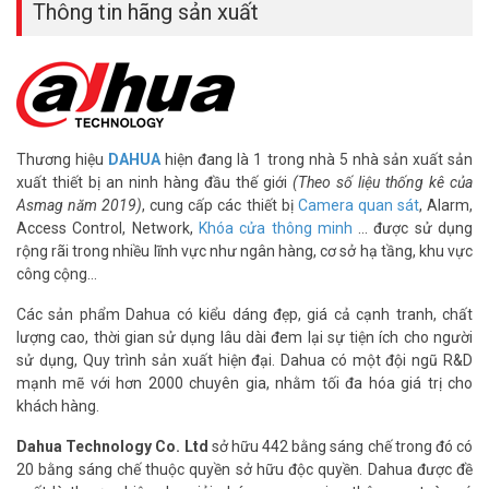
khách hàng vui lòng liên hệ HOTLINE 1900 9259 – (028) 35 166 166
Thông tin hãng sản xuất
– (028) 3962 5555 – (024) 6256 1111 – (024) 3273 6666 để được
hỗ trợ tốt nhất.
Tham khảo các kênh thông tin khác:
– Facebook:
https://www.facebook.com/vuhoangtelecom/
– Youtube:
https://www.youtube.com/c/VuhoangTVChannel
Thương hiệu
DAHUA
hiện đang là 1 trong nhà 5 nhà sản xuất sản
– Website:
https://vuhoangtelecom.vn/
xuất thiết bị an ninh hàng đầu thế giới
(Theo số liệu thống kê của
Asmag năm 2019)
, cung cấp các thiết bị
Camera quan sát
, Alarm,
Access Control, Network,
Khóa cửa thông minh
… được sử dụng
rộng rãi trong nhiều lĩnh vực như ngân hàng, cơ sở hạ tầng, khu vực
công cộng…
Các sản phẩm Dahua có kiểu dáng đẹp, giá cả cạnh tranh, chất
lượng cao, thời gian sử dụng lâu dài đem lại sự tiện ích cho người
sử dụng, Quy trình sản xuất hiện đại. Dahua có một đội ngũ R&D
mạnh mẽ với hơn 2000 chuyên gia, nhằm tối đa hóa giá trị cho
khách hàng.
Dahua Technology Co. Ltd
sở hữu 442 bằng sáng chế trong đó có
20 bằng sáng chế thuộc quyền sở hữu độc quyền. Dahua được đề