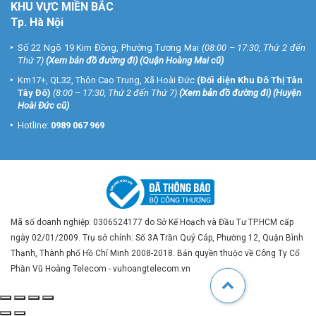
KHU VỰC MIỀN BẮC
Tp. Hà Nội
Số 22 Ngõ 19 Kim Đồng, Phường Tương Mai
(08:00 – 17:30, Thứ 2 đến
Thứ 7)
(
Xem bản đồ đường đi
) (Quận Hoàng Mai cũ)
Km17+, QL32, Thôn Cao Trung, Xã Hoài Đức
(Đối diện Khu Đô Thị Tân
Tây Đô)
(8:00 – 17:30, Thứ 2 đến Thứ 7)
(
Xem bản đồ đường đi
) (Huyện
Hoài Đức cũ)
Hotline:
0989 067 969
Mã số doanh nghiệp: 0306524177 do Sở Kế Hoạch và Đầu Tư TP.HCM cấp
ngày 02/01/2009. Trụ sở chính: Số 3A Trần Quý Cáp, Phường 12, Quận Bình
Thạnh, Thành phố Hồ Chí Minh 2008-2018. Bản quyền thuộc về Công Ty Cổ
Phần Vũ Hoàng Telecom - vuhoangtelecom.vn