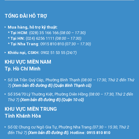
TỔNG ĐÀI HỖ TRỢ
Mua hàng, hỗ trợ kỹ thuật:
*
Tại HCM:
(028) 35 166 166
(08:00 – 17:30)
*
Tại HN:
(024) 6256 1111
(08:00 – 17:30)
*
Tại Nha Trang:
0915 810 810
(07:30 – 17:30)
Khiếu nại, CSKH:
0902 51 53 55
(24/7)
KHU
VỰC MIỀN NAM
Tp. Hồ Chí Minh
Số 3A Trần Quý Cáp, Phường Bình Thạnh
(08:00 – 17:30, Thứ 2 đến Thứ
7)
(
Xem bản đồ đường đi
) (Quận Bình Thạnh cũ)
Số 354/70 Lý Thường Kiệt, Phường Diên Hồng
(08:00 – 17:30, Thứ 2 đến
Thứ 7)
(
Xem bản đồ đường đi
) (Quận 10 cũ)
KHU VỰC MIỀN TRUNG
Tỉnh Khánh Hòa
Số 02 Chung cư Ngô Gia Tự, Phường Nha Trang
(07:30 – 15:30, Thứ 2
đến Thứ 7)
(
Xem bản đồ đường đi
).
Hotline:
0915 810 810