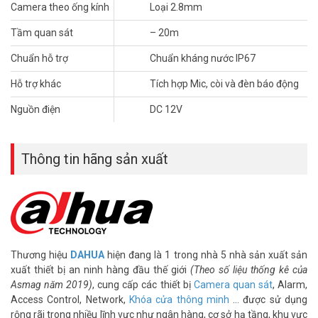
– Độ nhạy sáng tối thiểu 0.02Lux/F2.0(Color), 30IRE, 0Lux IR on
Camera theo ống kính
Loại 2.8mm
– Chế độ ngày đêm(ICR), tự động bù sáng (AGC), chống ngược
Tầm quan sát
– 20m
sáng(DWDR), chống nhiễu ( 2D-DNR). chống chói sáng(BLC / HLC /
DW),
Chuẩn hỗ trợ
Chuẩn kháng nước IP67
– Hỗ trợ chức năng IoT – phát hiện chuyển động bằng cảm biến PIR
tầm xa 10m, góc 110°, đèn chớp LED, loại trừ báo động giả, phân
Hỗ trợ khác
Tích hợp Mic, còi và đèn báo động
biệt báo động phương tiện và con người.
– Ống kính 2.8mm fixed lens
Nguồn điện
DC 12V
– Tầm xa hồng ngoại 20m với công nghệ hồng ngoại thông minh
– Tích hợp Mic, còi và đèn báo động
– Chuẩn kháng nước IP67
Thông tin hãng sản xuất
– Sản xuất tại Trung Quốc
– Bảo hành: 24 tháng
Video giới thiệu camera HDCVI IoT Dahua
https://youtu.be/xt8Piohqxbw
Thương hiệu
DAHUA
hiện đang là 1 trong nhà 5 nhà sản xuất sản
> Xem thêm:
Camera HDCVI công nghệ IoT Dahua có gì mới?
xuất thiết bị an ninh hàng đầu thế giới
(Theo số liệu thống kê của
Asmag năm 2019)
, cung cấp các thiết bị
Camera quan sát
, Alarm,
Để cập nhật thông tin
giá camera giám sát
DAHUA mới nhất, quý
Access Control, Network,
Khóa cửa thông minh
… được sử dụng
khách hàng vui lòng liên hệ HOTLINE 1900 9259 – (028) 35 166 166
rộng rãi trong nhiều lĩnh vực như ngân hàng, cơ sở hạ tầng, khu vực
– (028) 3962 5555 – (024) 6256 1111 – (024) 3273 6666 để được