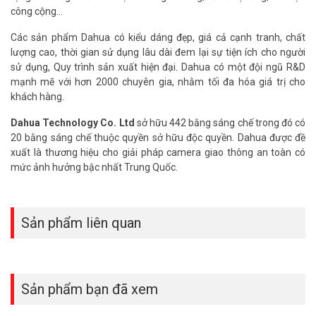
công cộng…
hỗ trợ tốt nhất.
Các sản phẩm Dahua có kiểu dáng đẹp, giá cả cạnh tranh, chất
Tham khảo các kênh thông tin khác:
lượng cao, thời gian sử dụng lâu dài đem lại sự tiện ích cho người
– Facebook:
https://www.facebook.com/vuhoangtelecom/
sử dụng, Quy trình sản xuất hiện đại. Dahua có một đội ngũ R&D
– Youtube:
https://www.youtube.com/c/VuhoangTVChannel
mạnh mẽ với hơn 2000 chuyên gia, nhằm tối đa hóa giá trị cho
– Website:
https://vuhoangtelecom.vn/
khách hàng.
Dahua Technology Co. Ltd
sở hữu 442 bằng sáng chế trong đó có
20 bằng sáng chế thuộc quyền sở hữu độc quyền. Dahua được đề
xuất là thương hiệu cho giải pháp camera giao thông an toàn có
mức ảnh hưởng bậc nhất Trung Quốc.
Sản phẩm liên quan
Sản phẩm bạn đã xem