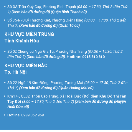
Số 3A Trần Quý Cáp, Phường Bình Thạnh
(08:00 – 17:30, Thứ 2 đến Thứ
7)
(
Xem bản đồ đường đi
) (Quận Bình Thạnh cũ)
Số 354/70 Lý Thường Kiệt, Phường Diên Hồng
(08:00 – 17:30, Thứ 2 đến
Thứ 7)
(
Xem bản đồ đường đi
) (Quận 10 cũ)
KHU VỰC MIỀN TRUNG
Tỉnh Khánh Hòa
Số 02 Chung cư Ngô Gia Tự, Phường Nha Trang
(07:30 – 15:30, Thứ 2
đến Thứ 7)
(
Xem bản đồ đường đi
).
Hotline:
0915 810 810
KHU VỰC MIỀN BẮC
Tp. Hà Nội
Số 22 Ngõ 19 Kim Đồng, Phường Tương Mai
(08:00 – 17:30, Thứ 2 đến
Thứ 7)
(
Xem bản đồ đường đi
) (Quận Hoàng Mai cũ)
Km17+, QL32, Thôn Cao Trung, Xã Hoài Đức
(Đối diện Khu Đô Thị Tân
Tây Đô)
(8:00 – 17:30, Thứ 2 đến Thứ 7)
(
Xem bản đồ đường đi
) (Huyện
Hoài Đức cũ)
Hotline:
0989 067 969