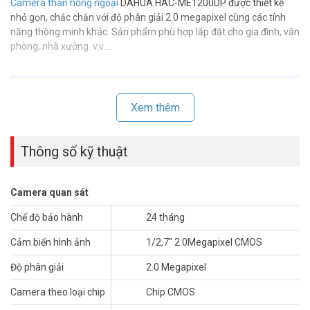
Camera thân hồng ngoại
DAHUA HAC-ME1200DP được thiết kế
nhỏ gọn, chắc chắn với độ phân giải 2.0 megapixel cùng các tính
năng thông minh khác. Sản phẩm phù hợp lắp đặt cho gia đình, văn
phòng, nhà xưởng. v.v….
Xem thêm
Thông số kỹ thuật
Camera quan sát
Chế độ bảo hành
24 tháng
Cảm biến hình ảnh
1/2,7″ 2.0Megapixel CMOS
Thông số kỹ thuật camera HDCVI IoT 2MP DAHUA HAC-
Độ phân giải
2.0 Megapixel
ME1200DP
– Độ phân giải 2 Megapixel cảm biến CMOS kích thước 1/2.7″
Camera theo loại chip
Chip CMOS
CMOS Max 30fps@1080P