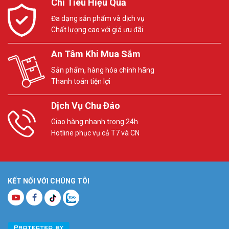
Chi Tiêu Hiệu Quả
Đa dạng sản phẩm và dịch vụ
Chất lượng cao với giá ưu đãi
An Tâm Khi Mua Sắm
Sản phẩm, hàng hóa chính hãng
Thanh toán tiện lợi
Dịch Vụ Chu Đáo
Giao hàng nhanh trong 24h
Hotline phục vụ cả T7 và CN
KẾT NỐI VỚI CHÚNG TÔI