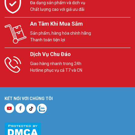
Đa dạng sản phẩm và dịch vụ
Chất lượng cao với giá ưu đãi
An Tâm Khi Mua Sắm
Sản phẩm, hàng hóa chính hãng
Thanh toán tiện lợi
Dịch Vụ Chu Đáo
Giao hàng nhanh trong 24h
Hotline phục vụ cả T7 và CN
KẾT NỐI VỚI CHÚNG TÔI