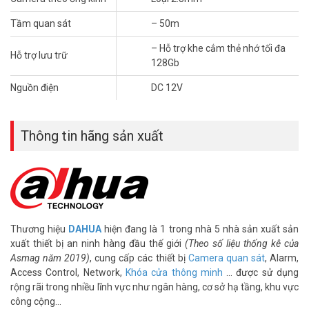
– Facebook:
https://www.facebook.com/vuhoangtelecom/
– Youtube:
https://www.youtube.com/c/VuhoangTVChannel
Tầm quan sát
– 50m
– Website:
https://vuhoangtelecom.vn/
– Hỗ trợ khe cắm thẻ nhớ tối đa
Hỗ trợ lưu trữ
128Gb
Nguồn điện
DC 12V
Thông tin hãng sản xuất
Thương hiệu
DAHUA
hiện đang là 1 trong nhà 5 nhà sản xuất sản
xuất thiết bị an ninh hàng đầu thế giới
(Theo số liệu thống kê của
Asmag năm 2019)
, cung cấp các thiết bị
Camera quan sát
, Alarm,
Access Control, Network,
Khóa cửa thông minh
… được sử dụng
rộng rãi trong nhiều lĩnh vực như ngân hàng, cơ sở hạ tầng, khu vực
công cộng…