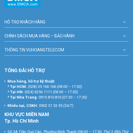
HỖ TRỢ KHÁCH HÀNG
CHÍNH SÁCH MUA HÀNG – BẢO HÀNH
THÔNG TIN VUHOANGTELECOM
TỔNG ĐÀI HỖ TRỢ
Mua hàng, hỗ trợ kỹ thuật:
*
Tại HCM:
(028) 35 166 166
(08:00 – 17:30)
*
Tại HN:
(024) 6256 1111
(08:00 – 17:30)
*
Tại Nha Trang:
0915 810 810
(07:30 – 17:30)
Khiếu nại, CSKH:
0902 51 53 55
(24/7)
KHU
VỰC MIỀN NAM
Tp. Hồ Chí Minh
Số 3A Trần Quý Cáp, Phường Bình Thạnh
(08:00 – 17:30, Thứ 2 đến Thứ