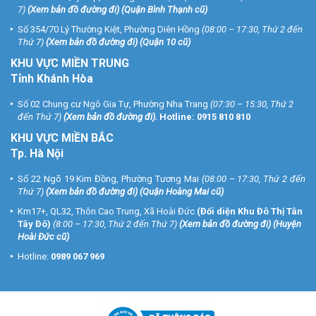
7)
(
Xem bản đồ đường đi
) (Quận Bình Thạnh cũ)
Số 354/70 Lý Thường Kiệt, Phường Diên Hồng
(08:00 – 17:30, Thứ 2 đến
Thứ 7)
(
Xem bản đồ đường đi
) (Quận 10 cũ)
KHU VỰC MIỀN TRUNG
Tỉnh Khánh Hòa
Số 02 Chung cư Ngô Gia Tự, Phường Nha Trang
(07:30 – 15:30, Thứ 2
đến Thứ 7)
(
Xem bản đồ đường đi
).
Hotline:
0915 810 810
KHU VỰC MIỀN BẮC
Tp. Hà Nội
Số 22 Ngõ 19 Kim Đồng, Phường Tương Mai
(08:00 – 17:30, Thứ 2 đến
Thứ 7)
(
Xem bản đồ đường đi
) (Quận Hoàng Mai cũ)
Km17+, QL32, Thôn Cao Trung, Xã Hoài Đức
(Đối diện Khu Đô Thị Tân
Tây Đô)
(8:00 – 17:30, Thứ 2 đến Thứ 7)
(
Xem bản đồ đường đi
) (Huyện
Hoài Đức cũ)
Hotline:
0989 067 969