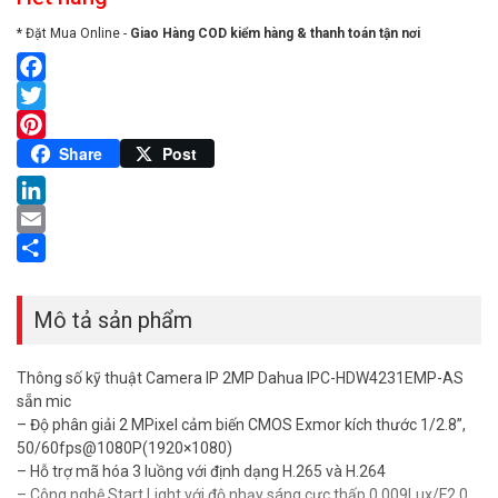
* Đặt Mua Online -
Giao Hàng COD kiểm hàng & thanh toán tận nơi
Facebook
Twitter
Pinterest
Share
Post
LinkedIn
Email
Share
Mô tả sản phẩm
Thông số kỹ thuật Camera IP 2MP Dahua IPC-HDW4231EMP-AS
sẵn mic
– Độ phân giải 2 MPixel cảm biến CMOS Exmor kích thước 1/2.8”,
50/60fps@1080P(1920×1080)
– Hỗ trợ mã hóa 3 luồng với định dạng H.265 và H.264
– Công nghệ Start Light với độ nhạy sáng cực thấp 0.009Lux/F2.0