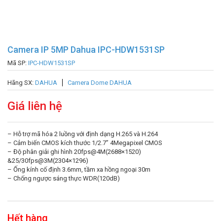
Camera IP 5MP Dahua IPC-HDW1531SP
Mã SP:
IPC-HDW1531SP
Hãng SX:
DAHUA
Camera Dome DAHUA
Giá liên hệ
– Hỗ trợ mã hóa 2 luồng với định dạng H.265 và H.264
– Cảm biến CMOS kích thước 1/2.7” 4Megapixel CMOS
– Độ phân giải ghi hình 20fps@4M(2688×1520)
&25/30fps@3M(2304×1296)
– Ống kính cố định 3.6mm, tầm xa hồng ngoại 30m
– Chống ngược sáng thực WDR(120dB)
Hết hàng