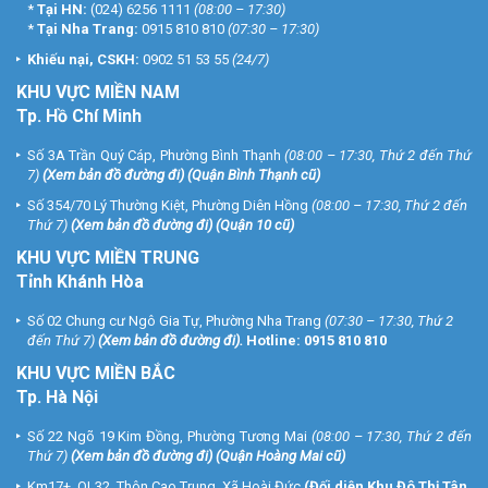
*
Tại HN:
(024) 6256 1111
(08:00 – 17:30)
*
Tại Nha Trang:
0915 810 810
(07:30 – 17:30)
Khiếu nại, CSKH:
0902 51 53 55
(24/7)
KHU
VỰC MIỀN NAM
Tp. Hồ Chí Minh
Số 3A Trần Quý Cáp, Phường Bình Thạnh
(08:00 – 17:30, Thứ 2 đến Thứ
7)
(
Xem bản đồ đường đi
) (Quận Bình Thạnh cũ)
Số 354/70 Lý Thường Kiệt, Phường Diên Hồng
(08:00 – 17:30, Thứ 2 đến
Thứ 7)
(
Xem bản đồ đường đi
) (Quận 10 cũ)
KHU VỰC MIỀN TRUNG
Tỉnh Khánh Hòa
Số 02 Chung cư Ngô Gia Tự, Phường Nha Trang
(07:30 – 17:30, Thứ 2
đến Thứ 7)
(
Xem bản đồ đường đi
).
Hotline:
0915 810 810
KHU VỰC MIỀN BẮC
Tp. Hà Nội
Số 22 Ngõ 19 Kim Đồng, Phường Tương Mai
(08:00 – 17:30, Thứ 2 đến
Thứ 7)
(
Xem bản đồ đường đi
) (Quận Hoàng Mai cũ)
Km17+, QL32, Thôn Cao Trung, Xã Hoài Đức
(Đối diện Khu Đô Thị Tân