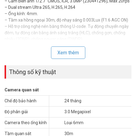
– Cảm biến ảnh 1/2.7″ CMOS, ICR, 3.0MP (2304×1296), Max 20fps
– Dual stream Ultra 265, H.265, H.264
– Ống kính: 4mm.
– Tầm xa hồng ngoại 30m, độ nhạy sáng 0.003Lux (F1.6 AGC ON)
– Hỗ trợ công nghệ nén băng thông U-code. Tự động chuyển ngày
đêm, tự động cân bằng ánh sáng trắng (HLC), chống gợn, chống
nhiễu (3DNR), chống ngược sáng (DWDR)
– Chuẩn Onvif quốc tế. Hỗ trợ tên miền miễn phí
– Chuẩn chống nước IP67
Xem thêm
– Nhiệt độ hoạt động -30°C ~ 60°C (-22°F ~ 140°F)
– Nguồn cấp DC12V( ± 25% ) và PoE
Thông số kỹ thuật
– Vỏ nhựa lõi sắt
– Xuất xứ: Trung Quốc.
– Bảo hành: 24 tháng.
Camera quan sát
Để cập nhật thông tin giá camera UNIARCH IPC-B323-APF60 mới
Chế độ bảo hành
24 tháng
nhất, quý khách hàng vui lòng liên hệ HOTLINE 1900 9259 để được
hỗ trợ tốt nhất. Tham khảo thêm thông tin tại
Facebook
Độ phân giải
3.0 Megapixel
Vuhoangtelecom
nhé.
Camera theo ống kính
Loại 6mm
Tầm quan sát
30m