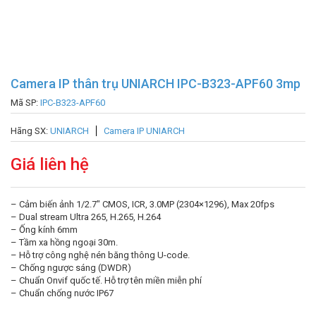
Camera IP thân trụ UNIARCH IPC-B323-APF60 3mp
Mã SP:
IPC-B323-APF60
Hãng SX:
UNIARCH
Camera IP UNIARCH
Giá liên hệ
– Cảm biến ảnh 1/2.7″ CMOS, ICR, 3.0MP (2304×1296), Max 20fps
– Dual stream Ultra 265, H.265, H.264
– Ống kính 6mm
– Tầm xa hồng ngoại 30m.
– Hỗ trợ công nghệ nén băng thông U-code.
– Chống ngược sáng (DWDR)
– Chuẩn Onvif quốc tế. Hỗ trợ tên miền miễn phí
– Chuẩn chống nước IP67