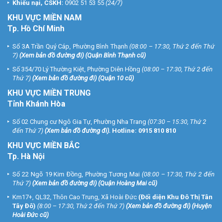
Khiếu nại, CSKH:
0902 51 53 55
(24/7)
KHU
VỰC MIỀN NAM
Tp. Hồ Chí Minh
Số 3A Trần Quý Cáp, Phường Bình Thạnh
(08:00 – 17:30, Thứ 2 đến Thứ
7)
(
Xem bản đồ đường đi
) (Quận Bình Thạnh cũ)
Số 354/70 Lý Thường Kiệt, Phường Diên Hồng
(08:00 – 17:30, Thứ 2 đến
Thứ 7)
(
Xem bản đồ đường đi
) (Quận 10 cũ)
KHU VỰC MIỀN TRUNG
Tỉnh Khánh Hòa
Số 02 Chung cư Ngô Gia Tự, Phường Nha Trang
(07:30 – 15:30, Thứ 2
đến Thứ 7)
(
Xem bản đồ đường đi
).
Hotline:
0915 810 810
KHU VỰC MIỀN BẮC
Tp. Hà Nội
Số 22 Ngõ 19 Kim Đồng, Phường Tương Mai
(08:00 – 17:30, Thứ 2 đến
Thứ 7)
(
Xem bản đồ đường đi
) (Quận Hoàng Mai cũ)
Km17+, QL32, Thôn Cao Trung, Xã Hoài Đức
(Đối diện Khu Đô Thị Tân
Tây Đô)
(8:00 – 17:30, Thứ 2 đến Thứ 7)
(
Xem bản đồ đường đi
) (Huyện
Hoài Đức cũ)