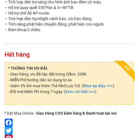
– Tích hợp đèn trợ sáng cho hình ảnh ban đêm có màu.
– Hỗ trợ quay quét 355°Pan & 0~90°Tilt.
– Hỗ trợ chế độ AP mode.
– Tích hợp đèn Spotlight cảnh báo, còi báo động.
– Tính năng phát hiện chuyển động, phát hiện con người.
– Đàm thoại 2 chiều.
Hết hàng
MỚI
* THÔNG TIN ƯU ĐÃI:
- Giao hàng, ưu đãi lắp đặt trong 20km: 200K
- MIỄN PHÍ hướng dẫn sử dụng từ xa.
- Giảm 5% khi mua thêm Thẻ Nhớ Lưu Trữ. (
Mua tại đây >>>
)
- Đổi mới Miễn Phí trong 7 ngày. (
Xem chi tiết >>>
)
* Đặt Mua Online -
Giao Hàng COD kiểm hàng & thanh toán tận nơi
Facebook