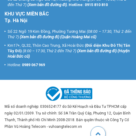
đến Thứ 7)
(
Xem bản đồ đường đi
).
Hotline:
0915 810 810
KHU VỰC MIỀN BẮC
Tp. Hà Nội
Số 22 Ngõ 19 Kim Đồng, Phường Tương Mai
(08:00 – 17:30, Thứ 2 đến
Thứ 7)
(
Xem bản đồ đường đi
) (Quận Hoàng Mai cũ)
Km17+, QL32, Thôn Cao Trung, Xã Hoài Đức
(Đối diện Khu Đô Thị Tân
Tây Đô)
(8:00 – 17:30, Thứ 2 đến Thứ 7)
(
Xem bản đồ đường đi
) (Huyện
Hoài Đức cũ)
Hotline:
0989 067 969
Mã số doanh nghiệp: 0306524177 do Sở Kế Hoạch và Đầu Tư TP.HCM cấp
ngày 02/01/2009. Trụ sở chính: Số 3A Trần Quý Cáp, Phường 12, Quận Bình
Thạnh, Thành phố Hồ Chí Minh 2008-2018. Bản quyền thuộc về Công Ty Cổ
Phần Vũ Hoàng Telecom - vuhoangtelecom.vn