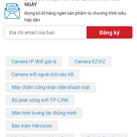
NGÀY
Đừng bỏ lỡ hàng ngàn sản phẩm từ chương trình siêu
hấp dẫn
Camera IP Wifi giá rẻ
Camera EZVIZ
Camera wifi ngoài trời nào tốt
Máy chấm công nhận diện khuôn mặt
Bộ phát sóng wifi TP-LINK
Thông số kỹ thuật camera IP Wifi PTZ 4.0
Màn hình tương tác thông minh
megapixel IMOU IPC-S42FP-D
– 4MP Fullcolor Cruiser Wifi
camera wifi
Imou
Báo trộm Hikvision
– Tích hợp đèn trợ sáng cho hình ảnh ban đêm có màu