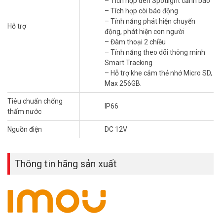
– Tích hợp đèn Spotlight cảnh báo
sáng ngoài trời cho ngôi nhà của bạn.
– Tích hợp còi báo động
– Tính năng phát hiện chuyển
Hỗ trợ
động, phát hiện con người
– Đàm thoại 2 chiều
– Tính năng theo dõi thông minh
Smart Tracking
– Hỗ trợ khe cắm thẻ nhớ Micro SD,
Max 256GB.
Tiêu chuẩn chống
IP66
thấm nước
Nguồn điện
DC 12V
Thông tin hãng sản xuất
Chế độ hình ảnh thông minh
Nếu bạn chuyển sang Chế độ thông minh, bạn có thể tận hưởng
tầm nhìn ban đêm đen trắng. Đèn led hổ trợ sáng sẽ bật khi phát
hiện chuyển động đáng ngờ, giúp
camera quan sát
ghi lại hình ảnh
đầy đủ màu sắc sống động khi có điều gì đó xảy ra.