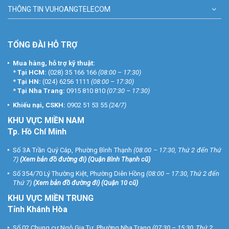
lòng liên hệ HOTLINE 1900.9259 để được hỗ trợ chu đáo. Tham
THÔNG TIN VUHOANGTELECOM
khảo thêm sản phẩm tại website
vuhoangtelecom.vn
nhé !
TỔNG ĐÀI HỖ TRỢ
Mua hàng, hỗ trợ kỹ thuật:
*
Tại HCM:
(028) 35 166 166
(08:00 – 17:30)
*
Tại HN:
(024) 6256 1111
(08:00 – 17:30)
*
Tại Nha Trang:
0915 810 810
(07:30 – 17:30)
Khiếu nại, CSKH:
0902 51 53 55
(24/7)
KHU
VỰC MIỀN NAM
Tp. Hồ Chí Minh
Số 3A Trần Quý Cáp, Phường Bình Thạnh
(08:00 – 17:30, Thứ 2 đến Thứ
7)
(
Xem bản đồ đường đi
) (Quận Bình Thạnh cũ)
Số 354/70 Lý Thường Kiệt, Phường Diên Hồng
(08:00 – 17:30, Thứ 2 đến
Thứ 7)
(
Xem bản đồ đường đi
) (Quận 10 cũ)
KHU VỰC MIỀN TRUNG
Tỉnh Khánh Hòa
Số 02 Chung cư Ngô Gia Tự, Phường Nha Trang
(07:30 – 15:30, Thứ 2