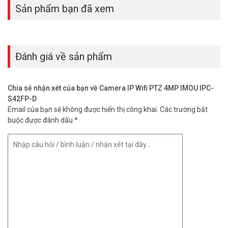
Sản phẩm bạn đã xem
Đánh giá về sản phẩm
Chia sẻ nhận xét của bạn về Camera IP Wifi PTZ 4MP IMOU IPC-
S42FP-D
Email của bạn sẽ không được hiển thị công khai.
Các trường bắt
buộc được đánh dấu
*
Camera IPC-S42FP-IMOU hỗ trợ nói chuyện
hai chiều
Loa và micrô tích hợp có khả năng khử tiếng vọng cho phép bạn
tương tác với vật nuôi và gia đình, hoặc Xua đuổi những vị khách
không mời.