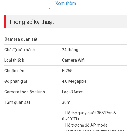
Xem thêm
Thông số kỹ thuật
Camera quan sát
Chế độ bảo hành
24 tháng
Loại thiết bị
Camera Wifi
Ưu điểm nổi bậc camera Imou IPC-S42FP-
Chuẩn nén
H.265
D
Độ phân giải
4.0 Megapixel
Chế độ hồng ngoại
Camera theo ống kính
Loại 3.6mm
Thuật toán IR nâng cao cung cấp hình ảnh trắng đen rõ ràng ngay
cả trong bóng tối.
Tầm quan sát
30m
Chế độ màu sắc nét trên camera IPC-S42FP-D
– Hỗ trợ quay quét 355°Pan &
0~90°Tilt
Nhờ hai đèn chiếu tích hợp, hỗ trợ nhìn ban đêm, giờ đây được chiếu
– Hỗ trợ chế độ AP mode
sáng và có đủ màu sắc. Chế độ Màu cũng Bật đèn led cung cấp ánh