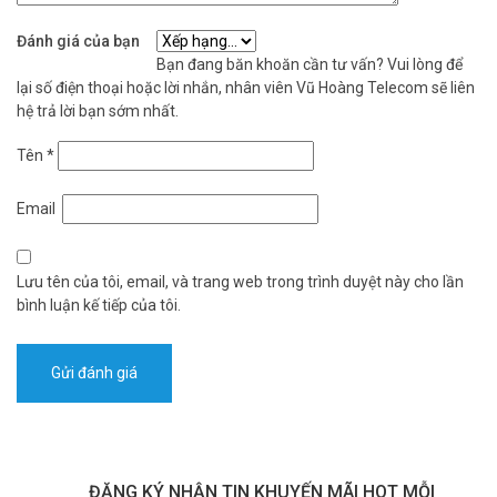
Cài đặt Phát hiện con người, Khoanh Vùng phát hiện chuyển động,
Đánh giá của bạn
Bật còi cảnh báo tại chỗ, và nhận cảnh báo tức thì trên điện thoại.
Bạn đang băn khoăn cần tư vấn? Vui lòng để
lại số điện thoại hoặc lời nhắn, nhân viên Vũ Hoàng Telecom sẽ liên
>>> Có thể bạn quan tâm: Giá
camera 360 độ
chính hãng mới nhất!
hệ trả lời bạn sớm nhất.
Nhấn và chọn lưới để đặt khu vực phát hiện chuyển động của máy
Tên
*
ảnh. Sẽ không có cảnh báo nào được kích hoạt khi phát hiện
chuyển động trong khu vực phát hiện không chuyển động.
Email
Hiệu suất Wi-Fi tuyệt vời
Wi-Fi 2.4GHz với ăng-ten bên ngoài đảm bảo truyền video ổn định,
Lưu tên của tôi, email, và trang web trong trình duyệt này cho lần
ngay cả ở phạm vi xa.
bình luận kế tiếp của tôi.
ĐĂNG KÝ NHẬN TIN KHUYẾN MÃI HOT MỖI