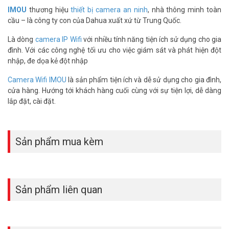
IMOU
thương hiệu
thiết bị camera an ninh
, nhà thông minh toàn
cầu – là công ty con của Dahua xuất xứ từ Trung Quốc.
Là dòng
camera IP Wifi
với nhiều tính năng tiện ích sử dụng cho gia
đình. Với các công nghệ tối ưu cho việc giám sát và phát hiện đột
nhập, đe dọa kẻ đột nhập
Camera Wifi IMOU
là sản phẩm tiện ích và dễ sử dụng cho gia đình,
cửa hàng. Hướng tới khách hàng cuối cùng với sự tiện lợi, dễ dàng
lắp đặt, cài đặt.
Sản phẩm mua kèm
Chế độ tắt hồng ngoại
Nếu không có nhu cầu chiếu sáng ngoài trời vào ban đêm, bạn có
thể chuyển sang Chế độ Tắt để giảm ô nhiễm ánh sáng.
Sản phẩm liên quan
Xoay 0 ~ 355 ° & Nghiêng 0 ° ~ 90 °
Điều chỉnh Một loạt các vòng quay đảm bảo rằng
camera ngoài trời
của bạn nhìn bao phủ mọi ngóc ngách xung quanh, với các điểm
mù tối thiểu.