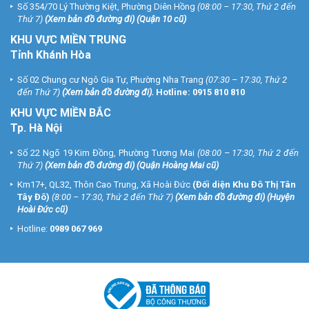
Số 354/70 Lý Thường Kiệt, Phường Diên Hồng
(08:00 – 17:30, Thứ 2 đến
Thứ 7)
(
Xem bản đồ đường đi
) (Quận 10 cũ)
KHU VỰC MIỀN TRUNG
Tỉnh Khánh Hòa
Số 02 Chung cư Ngô Gia Tự, Phường Nha Trang
(07:30 – 17:30, Thứ 2
đến Thứ 7)
(
Xem bản đồ đường đi
).
Hotline:
0915 810 810
KHU VỰC MIỀN BẮC
Tp. Hà Nội
Số 22 Ngõ 19 Kim Đồng, Phường Tương Mai
(08:00 – 17:30, Thứ 2 đến
Thứ 7)
(
Xem bản đồ đường đi
) (Quận Hoàng Mai cũ)
Km17+, QL32, Thôn Cao Trung, Xã Hoài Đức
(Đối diện Khu Đô Thị Tân
Tây Đô)
(8:00 – 17:30, Thứ 2 đến Thứ 7)
(
Xem bản đồ đường đi
) (Huyện
Hoài Đức cũ)
Hotline:
0989 067 969