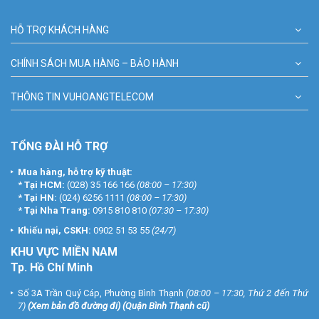
HỖ TRỢ KHÁCH HÀNG
CHÍNH SÁCH MUA HÀNG – BẢO HÀNH
THÔNG TIN VUHOANGTELECOM
TỔNG ĐÀI HỖ TRỢ
Mua hàng, hỗ trợ kỹ thuật:
*
Tại HCM:
(028) 35 166 166
(08:00 – 17:30)
*
Tại HN:
(024) 6256 1111
(08:00 – 17:30)
*
Tại Nha Trang:
0915 810 810
(07:30 – 17:30)
Khiếu nại, CSKH:
0902 51 53 55
(24/7)
KHU
VỰC MIỀN NAM
Tp. Hồ Chí Minh
Số 3A Trần Quý Cáp, Phường Bình Thạnh
(08:00 – 17:30, Thứ 2 đến Thứ
7)
(
Xem bản đồ đường đi
) (Quận Bình Thạnh cũ)