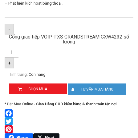
– Phát hiện kích hoạt bằng thoại.
-
Cổng giao tiếp VOIP-FXS GRANDSTREAM GXW4232 số
lượng
+
Tình trạng:
Còn hàng
CHỌN MUA
TƯ VẤN MUA HÀNG
* Đặt Mua Online -
Giao Hàng COD kiểm hàng & thanh toán tận nơi
Facebook
Twitter
Pinterest
Share
Post