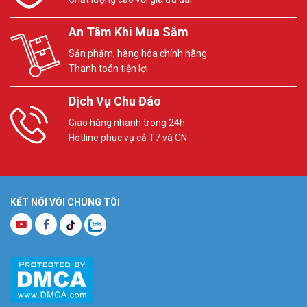
An Tâm Khi Mua Sắm
Sản phẩm, hàng hóa chính hãng
Thanh toán tiện lợi
Dịch Vụ Chu Đáo
Giao hàng nhanh trong 24h
Hotline phục vụ cả T7 và CN
KẾT NỐI VỚI CHÚNG TÔI