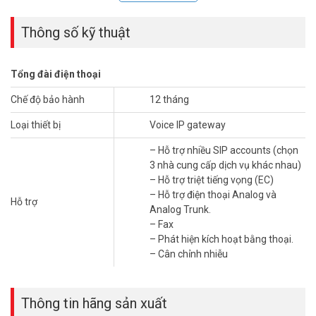
GXW4232
Thông số kỹ thuật
– 32 cổng FXS
– 1 cổng 10/100 Mbps Ethernet RJ45
– Hỗ trợ nhiều SIP accounts (chọn 3 nhà cung cấp dịch vụ khác
Tổng đài điện thoại
nhau)
– Hỗ trợ triệt tiếng vọng (EC)
Chế độ bảo hành
12 tháng
– Hỗ trợ điện thoại Analog và Analog Trunk.
– Fax
Loại thiết bị
Voice IP gateway
– Phát hiện kích hoạt bằng thoại.
– Hỗ trợ nhiều SIP accounts (chọn
– Cân chỉnh nhiễu
3 nhà cung cấp dịch vụ khác nhau)
Đặt hàng mua ngay sản phẩm GRANDSTREAM GXW4232 mới
– Hỗ trợ triệt tiếng vọng (EC)
nhất, xin vui lòng liên hệ HOTLINE 1900.9259 để được hỗ trợ chu
– Hỗ trợ điện thoại Analog và
Hỗ trợ
đáo. Tham khảo thêm sản phẩm tại website
Analog Trunk.
vuhoangtelecom.vn
nhé !
– Fax
– Phát hiện kích hoạt bằng thoại.
– Cân chỉnh nhiễu
Thông tin hãng sản xuất