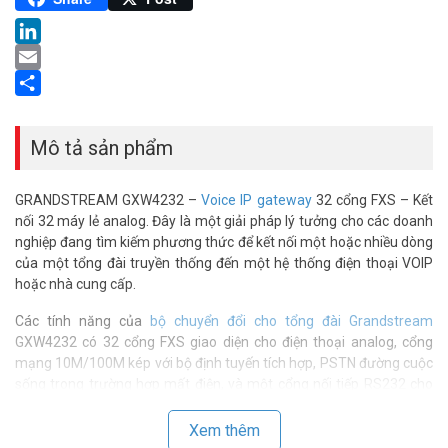
LinkedIn
Email
Share
Mô tả sản phẩm
GRANDSTREAM GXW4232 –
Voice IP gateway
32 cổng FXS – Kết
nối 32 máy lẻ analog. Đây là một giải pháp lý tưởng cho các doanh
nghiệp đang tìm kiếm phương thức để kết nối một hoặc nhiều dòng
của một tổng đài truyền thống đến một hệ thống điện thoại VOIP
hoặc nhà cung cấp.
Các tính năng của
bộ chuyển đổi cho tổng đài Grandstream
GXW4232 có 32 cổng FXS giao diện cho điện thoại analog, cổng
mạng 10M/100M kép với bộ định tuyến tích hợp, PSTN đường cuộc
sống trong trường hợp mất điện, và một cổng nối tiếp RS232 cho
chính quyền.
Xem thêm
Cổng giao tiếp VOIP-FXS Grandstream