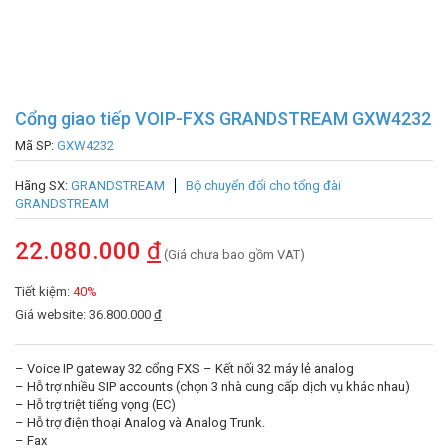
Cổng giao tiếp VOIP-FXS GRANDSTREAM GXW4232
Mã SP:
GXW4232
Hãng SX:
GRANDSTREAM
Bộ chuyển đổi cho tổng đài
GRANDSTREAM
22.080.000
đ
(Giá chưa bao gồm VAT)
Tiết kiệm:
40%
Giá website: 36.800.000
đ
– Voice IP gateway 32 cổng FXS – Kết nối 32 máy lẻ analog
– Hỗ trợ nhiều SIP accounts (chọn 3 nhà cung cấp dịch vụ khác nhau)
– Hỗ trợ triệt tiếng vọng (EC)
– Hỗ trợ điện thoại Analog và Analog Trunk.
– Fax