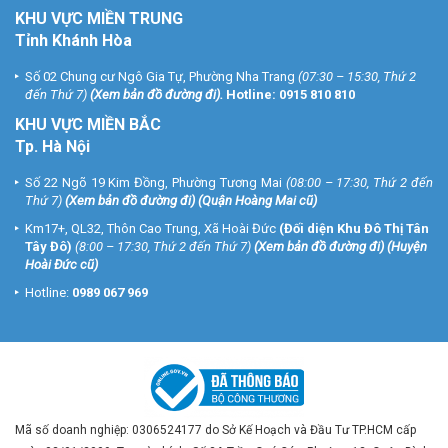
KHU VỰC MIỀN TRUNG
Tỉnh Khánh Hòa
Số 02 Chung cư Ngô Gia Tự, Phường Nha Trang
(07:30 – 15:30, Thứ 2
đến Thứ 7)
(
Xem bản đồ đường đi
).
Hotline:
0915 810 810
KHU VỰC MIỀN BẮC
Tp. Hà Nội
Số 22 Ngõ 19 Kim Đồng, Phường Tương Mai
(08:00 – 17:30, Thứ 2 đến
Thứ 7)
(
Xem bản đồ đường đi
) (Quận Hoàng Mai cũ)
Km17+, QL32, Thôn Cao Trung, Xã Hoài Đức
(Đối diện Khu Đô Thị Tân
Tây Đô)
(8:00 – 17:30, Thứ 2 đến Thứ 7)
(
Xem bản đồ đường đi
) (Huyện
Hoài Đức cũ)
Hotline:
0989 067 969
Mã số doanh nghiệp: 0306524177 do Sở Kế Hoạch và Đầu Tư TP.HCM cấp