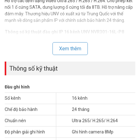
Hỗ trợ các định dạng video Ultra 265 / H.265 / H.264. Cho phép kết
nối 1 ổ cứng SATA, dung lượng ổ cứng tối đa 8TB. Hỗ trợ nâng cấp
đám mây. Thương hiệu UNV có xuất xứ từ Trung Quốc với thế
mạnh về dòng sản phẩm IP với chính sách bảo hành 24 tháng.
Thông số kỹ thuật đầu ghi IP 16 kênh UNV NVR301-16L-P8
– Đầu ghi hình 16 kênh có sẵn POE.
– Hỗ trợ các định dạng video Ultra 265/ H.265/ H.264.
Xem thêm
– 16 kênh đầu vào
– Plug & Play với 8 giao diện mạng PoE độc lập.
– Khoảng cách kết nối từ NVR tới Camera IP lên tới 200m.
Thông số kỹ thuật
– Hỗ trợ Camera IP của bên thứ ba với chuẩn ONVIF: Profile S,
Profile G, Profile C, Profile Q, Profile A, Profile T.
– Hỗ trợ 1 kênh HDMI, 1 kênh VGA.
Đầu ghi hình
– Kết xuất đồng thời HDMI và VGA.
– Ghi hình độ phân giải lên đến 4K.
Số kênh
16 kênh
– 1 SATA HDD lên đến 8TB.
Chế độ bảo hành
24 tháng
– Công nghệ ANR để tăng cường độ tin cậy lưu trữ khi mạng bị ngắt
kết nối.
Chuẩn nén
Ultra 265/ H.265/ H.264
– Hỗ trợ nâng cấp đám mây.
– Chất liệu: vỏ nhựa.
Độ phân giải ghi hình
Ghi hình camera 8Mp
– Xuất xứ: Trung Quốc.