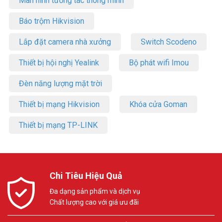
Màn hình tương tác thông minh
Báo trộm Hikvision
Lắp đặt camera nhà xưởng
Switch Scodeno
Thiết bị hội nghị Yealink
Bộ phát wifi Imou
Đèn năng lượng mặt trời
Thiết bị mạng Hikvision
Khóa cửa Goman
Thiết bị mạng TP-LINK
Chi Tiêu Hiệu Quả
Đa dạng sản phẩm và dịch vụ
Chất lượng cao với giá ưu đãi