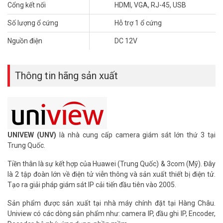
Cổng kết nối
HDMI, VGA, RJ-45, USB
– Bảo hành: 24 tháng.
Số lượng ổ cứng
Hỗ trợ 1 ổ cứng
Để cập nhật thông tin giá đầu ghi hình UNV mới nhất, quý khách
hàng vui lòng liên hệ HOTLINE 1900 9259 để được hỗ trợ tốt nhất.
Nguồn điện
DC 12V
Tham khảo các kênh thông tin khác:
– Facebook:
https://www.facebook.com/vuhoangtelecom/
– Youtube:
Thông tin hãng sản xuất
https://www.youtube.com/c/VuhoangTVChannel
– Website:
https://vuhoangtelecom.vn/
UNIVEW (UNV)
là nhà cung cấp camera giám sát lớn thứ 3 tại
Trung Quốc.
Tiền thân là sự kết hợp của Huawei (Trung Quốc) & 3com (Mỹ). Đây
là 2 tập đoàn lớn về điện tử viễn thông và sản xuất thiết bị điện tử.
Tạo ra giải pháp giám sát IP cải tiến đầu tiên vào 2005.
Sản phẩm được sản xuất tại nhà máy chính đặt tại Hàng Châu.
Uniview có các dòng sản phẩm như: camera IP, đầu ghi IP, Encoder,