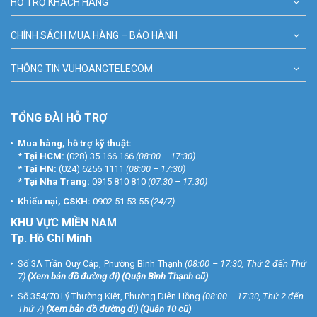
HỖ TRỢ KHÁCH HÀNG
CHÍNH SÁCH MUA HÀNG – BẢO HÀNH
THÔNG TIN VUHOANGTELECOM
TỔNG ĐÀI HỖ TRỢ
Mua hàng, hỗ trợ kỹ thuật:
*
Tại HCM:
(028) 35 166 166
(08:00 – 17:30)
*
Tại HN:
(024) 6256 1111
(08:00 – 17:30)
*
Tại Nha Trang:
0915 810 810
(07:30 – 17:30)
Khiếu nại, CSKH:
0902 51 53 55
(24/7)
KHU
VỰC MIỀN NAM
Tp. Hồ Chí Minh
Số 3A Trần Quý Cáp, Phường Bình Thạnh
(08:00 – 17:30, Thứ 2 đến Thứ
7)
(
Xem bản đồ đường đi
) (Quận Bình Thạnh cũ)
Số 354/70 Lý Thường Kiệt, Phường Diên Hồng
(08:00 – 17:30, Thứ 2 đến
Thứ 7)
(
Xem bản đồ đường đi
) (Quận 10 cũ)