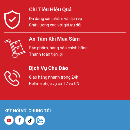
Chi Tiêu Hiệu Quả
Đa dạng sản phẩm và dịch vụ
Chất lượng cao với giá ưu đãi
An Tâm Khi Mua Sắm
Sản phẩm, hàng hóa chính hãng
Thanh toán tiện lợi
Dịch Vụ Chu Đáo
Giao hàng nhanh trong 24h
Hotline phục vụ cả T7 và CN
KẾT NỐI VỚI CHÚNG TÔI