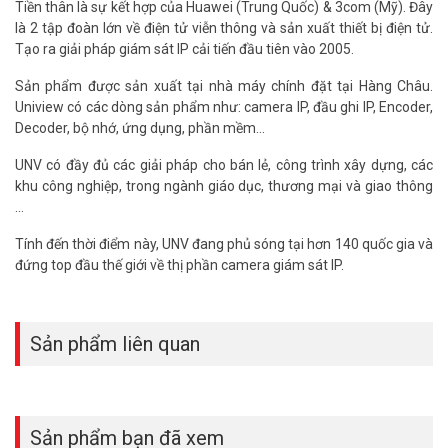
Tiền thân là sự kết hợp của Huawei (Trung Quốc) & 3com (Mỹ). Đây
Không bao gồm trường hợp do hỏa hoạn hoặc cố ý phá hoại. Sản
là 2 tập đoàn lớn về điện tử viễn thông và sản xuất thiết bị điện tử.
phẩm cháy nổ chỉ được hỗ trợ 1 lần đối với mỗi sản phẩm.
Tạo ra giải pháp giám sát IP cải tiến đầu tiên vào 2005.
– Thời gian đổi và trả hàng bảo hành: Trong vòng 03 ngày đối với
mã thông dụng có sẵn, 30 ngày đối với hàng không có phải đặt
Sản phẩm được sản xuất tại nhà máy chính đặt tại Hàng Châu.
main hãng.
Uniview có các dòng sản phẩm như: camera IP, đầu ghi IP, Encoder,
Decoder, bộ nhớ, ứng dụng, phần mềm...
Hỗ trợ giấy tờ chính hãng khi tham gia đấu thầu như CO, CQ, giấy ủy
quyền của hãng cho mỗi dự án đăng ký. Vũ Hoàng Telecom Cam
UNV có đầy đủ các giải pháp cho bán lẻ, công trình xây dựng, các
kết bảo vệ dự án đến cùng cho khách hàng. Quý khách có nhu cầu
khu công nghiệp, trong ngành giáo dục, thương mại và giao thông
tư vấn và
giá bán bộ KIT camera UNV
xin vui lòng liên hệ Hotline
…
1900.9259 để được hỗ trợ ưu đãi tốt nhất.
Tính đến thời điểm này, UNV đang phủ sóng tại hơn 140 quốc gia và
Tham khảo các kênh thông tin khác:
đứng top đầu thế giới về thị phần camera giám sát IP.
– Facebook:
https://www.facebook.com/vuhoangtelecom/
– Youtube:
https://www.youtube.com/c/VuhoangTVChannel
– Website:
https://vuhoangtelecom.vn/
Sản phẩm liên quan
Sản phẩm bạn đã xem