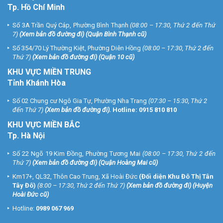
Tp. Hồ Chí Minh
Số 3A Trần Quý Cáp, Phường Bình Thạnh
(08:00 – 17:30, Thứ 2 đến Thứ
7)
(
Xem bản đồ đường đi
) (Quận Bình Thạnh cũ)
Số 354/70 Lý Thường Kiệt, Phường Diên Hồng
(08:00 – 17:30, Thứ 2 đến
Thứ 7)
(
Xem bản đồ đường đi
) (Quận 10 cũ)
KHU VỰC MIỀN TRUNG
Tỉnh Khánh Hòa
Số 02 Chung cư Ngô Gia Tự, Phường Nha Trang
(07:30 – 15:30, Thứ 2
đến Thứ 7)
(
Xem bản đồ đường đi
).
Hotline:
0915 810 810
KHU VỰC MIỀN BẮC
Tp. Hà Nội
Số 22 Ngõ 19 Kim Đồng, Phường Tương Mai
(08:00 – 17:30, Thứ 2 đến
Thứ 7)
(
Xem bản đồ đường đi
) (Quận Hoàng Mai cũ)
Km17+, QL32, Thôn Cao Trung, Xã Hoài Đức
(Đối diện Khu Đô Thị Tân
Tây Đô)
(8:00 – 17:30, Thứ 2 đến Thứ 7)
(
Xem bản đồ đường đi
) (Huyện
Hoài Đức cũ)
Hotline:
0989 067 969