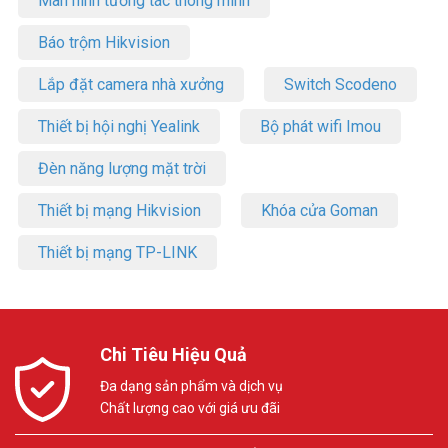
Màn hình tương tác thông minh
Báo trộm Hikvision
Lắp đặt camera nhà xưởng
Switch Scodeno
Thiết bị hội nghị Yealink
Bộ phát wifi Imou
Đèn năng lượng mặt trời
Thiết bị mạng Hikvision
Khóa cửa Goman
Thiết bị mạng TP-LINK
Chi Tiêu Hiệu Quả
Đa dạng sản phẩm và dịch vụ
Chất lượng cao với giá ưu đãi