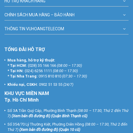
HỖ TRỢ KHÁCH HÀNG
CHÍNH SÁCH MUA HÀNG – BẢO HÀNH
THÔNG TIN VUHOANGTELECOM
TỔNG ĐÀI HỖ TRỢ
Mua hàng, hỗ trợ kỹ thuật:
*
Tại HCM:
(028) 35 166 166
(08:00 – 17:30)
*
Tại HN:
(024) 6256 1111
(08:00 – 17:30)
*
Tại Nha Trang:
0915 810 810
(07:30 – 17:30)
Khiếu nại, CSKH:
0902 51 53 55
(24/7)
KHU
VỰC MIỀN NAM
Tp. Hồ Chí Minh
Số 3A Trần Quý Cáp, Phường Bình Thạnh
(08:00 – 17:30, Thứ 2 đến Thứ
7)
(
Xem bản đồ đường đi
) (Quận Bình Thạnh cũ)
Số 354/70 Lý Thường Kiệt, Phường Diên Hồng
(08:00 – 17:30, Thứ 2 đến
Thứ 7)
(
Xem bản đồ đường đi
) (Quận 10 cũ)