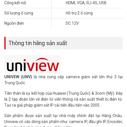
– Miễn phí 1 host chính hãng trọn đời sản phẩm.
Cổng kết nối
HDMI, VGA, RJ-45, USB
– Chất liệu: vỏ sắt.
Số lượng ổ cứng
Hỗ trợ 2 ổ cứng
– Xuất xứ: Trung Quốc.
– Bảo hành: 24 tháng.
Nguồn điện
DC 12V
Để cập nhật thông tin giá bán đầu ghi UNV xin vui lòng liên hệ
HOTLINE
1900.9259
để được hỗ trợ tốt nhất. Tham khảo thêm
Thông tin hãng sản xuất
thông tin tại
Facebook Vuhoangtelecom
nhé.
UNIVEW (UNV)
là nhà cung cấp camera giám sát lớn thứ 3 tại
Trung Quốc.
Tiền thân là sự kết hợp của Huawei (Trung Quốc) & 3com (Mỹ). Đây
là 2 tập đoàn lớn về điện tử viễn thông và sản xuất thiết bị điện tử.
Tạo ra giải pháp giám sát IP cải tiến đầu tiên vào 2005.
Sản phẩm được sản xuất tại nhà máy chính đặt tại Hàng Châu.
Uniview có các dòng sản phẩm như: camera IP, đầu ghi IP, Encoder,