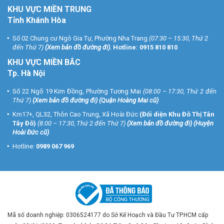
KHU VỰC MIỀN TRUNG
Tỉnh Khánh Hòa
Số 02 Chung cư Ngô Gia Tự, Phường Nha Trang
(07:30 – 15:30, Thứ 2
đến Thứ 7)
(
Xem bản đồ đường đi
).
Hotline:
0915 810 810
KHU VỰC MIỀN BẮC
Tp. Hà Nội
Số 22 Ngõ 19 Kim Đồng, Phường Tương Mai
(08:00 – 17:30, Thứ 2 đến
Thứ 7)
(
Xem bản đồ đường đi
) (Quận Hoàng Mai cũ)
Km17+, QL32, Thôn Cao Trung, Xã Hoài Đức
(Đối diện Khu Đô Thị Tân
Tây Đô)
(8:00 – 17:30, Thứ 2 đến Thứ 7)
(
Xem bản đồ đường đi
) (Huyện
Hoài Đức cũ)
Hotline:
0989 067 969
Mã số doanh nghiệp: 0306524177 do Sở Kế Hoạch và Đầu Tư TP.HCM cấp