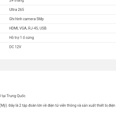
24 tháng
Ultra 265
 khách hàng vui lòng liên hệ HOTLINE 1900 9259 để được hỗ trợ tốt nhất.
Ghi hình camera 5Mp
m/
HDMI, VGA, RJ-45, USB
nel
Hỗ trợ 1 ổ cứng
DC 12V
 tại Trung Quốc.
). Đây là 2 tập đoàn lớn về điện tử viễn thông và sản xuất thiết bị điện 