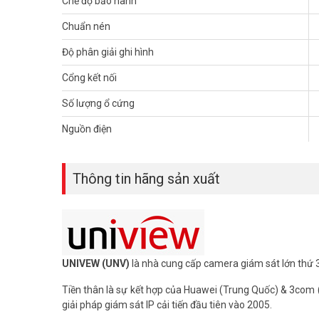
Chế độ bảo hành
– Bảo hành: 24 tháng.
Chuẩn nén
Để cập nhật thông tin giá đầu ghi hình UNV mới nhất, quý
Độ phân giải ghi hình
Tham khảo các kênh thông tin khác:
– Facebook:
https://www.facebook.com/vuhoangteleco
Cổng kết nối
– Youtube:
https://www.youtube.com/c/VuhoangTVChan
– Website:
https://vuhoangtelecom.vn/
Số lượng ổ cứng
Nguồn điện
Thông tin hãng sản xuất
UNIVEW (UNV)
là nhà cung cấp camera giám sát lớn thứ 3
Tiền thân là sự kết hợp của Huawei (Trung Quốc) & 3com (Mỹ
giải pháp giám sát IP cải tiến đầu tiên vào 2005.