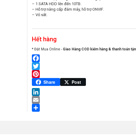
– 1 SATA HDD lên đến 10TB.
– Hỗ trợ nâng cấp đám mây, hỗ trợ ONVIF.
– Vỏ sắt.
Hết hàng
* Đặt Mua Online -
Giao Hàng COD kiểm hàng & thanh toán tận
Facebook
Twitter
Pinterest
Share
Post
LinkedIn
Email
Share