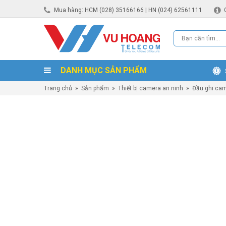
Mua hàng: HCM (028) 35166166 | HN (024) 62561111
DANH MỤC SẢN PHẨM
Trang chủ
»
Sản phẩm
»
Thiết bị camera an ninh
»
Đầu ghi ca