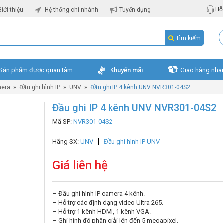
Hỗ 
Giới thiệu
Hệ thống chi nhánh
Tuyển dụng
Tìm kiếm
Sản phẩm được quan tâm
Khuyến mãi
Giao hàng nha
mera
»
Đầu ghi hình IP
»
UNV
»
Đầu ghi IP 4 kênh UNV NVR301-04S2
Đầu ghi IP 4 kênh UNV NVR301-04S2
Mã SP:
NVR301-04S2
Hãng SX:
UNV
Đầu ghi hình IP UNV
Giá liên hệ
– Đầu ghi hình IP camera 4 kênh.
– Hỗ trợ các định dạng video Ultra 265.
– Hỗ trợ 1 kênh HDMI, 1 kênh VGA.
– Ghi hình độ phân giải lên đến 5 megapixel.