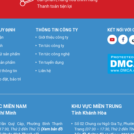
Thanh toán tiện lợi
UY ĐỊNH
THÔNG TIN CÔNG TY
KẾT NỐI VỚI
ận
Giới thiệu công ty
nh
Tin tức công ty
hử sản phẩm
Tin tức công nghệ
 sản phẩm
Tin tuyển dụng
 thông tin
Liên hệ
 đặt, bảo trì
C MIỀN NAM
KHU VỰC MIỀN TRUNG
Chí Minh
Tỉnh Khánh Hòa
rần Quý Cáp, Phường Bình Thạnh
Số 02 Chung cư Ngô Gia Tự, Phườ
 17:30, Thứ 2 đến Thứ 7)
(
Xem bản đồ
Trang
(07:30 – 17:30, Thứ 2 đến Th