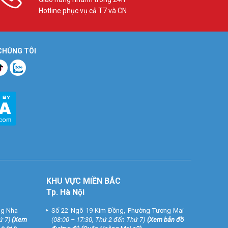
Hotline phục vụ cả T7 và CN
 CHÚNG TÔI
KHU VỰC MIỀN BẮC
Tp. Hà Nội
ng Nha
Số 22 Ngõ 19 Kim Đồng, Phường Tương Mai
ứ 7)
(
Xem
(08:00 – 17:30, Thứ 2 đến Thứ 7)
(
Xem bản đồ