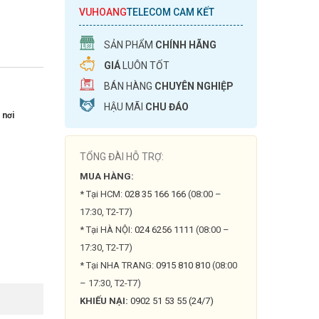
VUHOANG
TELECOM CAM KẾT
SẢN PHẨM
CHÍNH HÃNG
GIÁ
LUÔN TỐT
BÁN HÀNG
CHUYÊN NGHIỆP
HẬU MÃI
CHU ĐÁO
 nơi
TỔNG ĐÀI HỖ TRỢ:
MUA HÀNG:
* Tại HCM:
028 35 166 166
(08:00 –
17:30, T2-T7)
* Tại HÀ NỘI:
024 6256 1111
(08:00 –
17:30, T2-T7)
* Tại NHA TRANG:
0915 810 810
(08:00
– 17:30, T2-T7)
KHIẾU NẠI:
0902 51 53 55 (24/7)