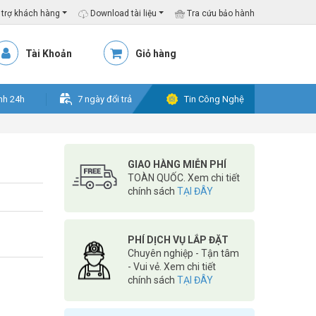
trợ khách hàng
Download tài liệu
Tra cứu bảo hành
Tài Khoản
Giỏ hàng
nh 24h
7 ngày đổi trả
Tin Công Nghệ
GIAO HÀNG MIỄN PHÍ
TOÀN QUỐC. Xem chi tiết
chính sách
TẠI ĐÂY
PHÍ DỊCH VỤ LẮP ĐẶT
Chuyên nghiệp - Tận tâm
- Vui vẻ. Xem chi tiết
chính sách
TẠI ĐÂY