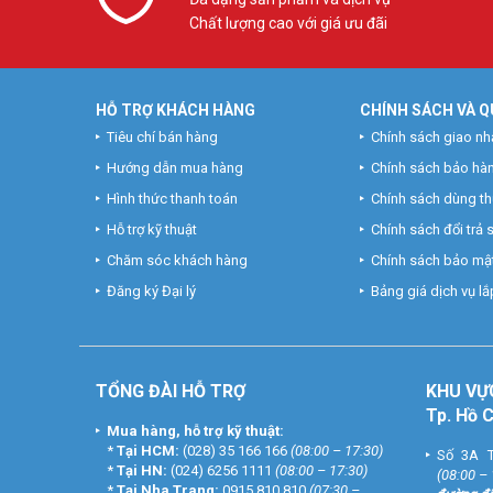
Chất lượng cao với giá ưu đãi
HỖ TRỢ KHÁCH HÀNG
CHÍNH SÁCH VÀ Q
Tiêu chí bán hàng
Chính sách giao nh
Hướng dẫn mua hàng
Chính sách bảo hà
Hình thức thanh toán
Chính sách dùng t
Hỗ trợ kỹ thuật
Chính sách đổi trả
Chăm sóc khách hàng
Chính sách bảo mật
Đăng ký Đại lý
Bảng giá dịch vụ lắp
TỔNG ĐÀI HỖ TRỢ
KHU
VỰ
Tp. Hồ 
Mua hàng, hỗ trợ kỹ thuật:
*
Tại HCM:
(028) 35 166 166
(08:00 – 17:30)
Số 3A T
*
Tại HN:
(024) 6256 1111
(08:00 – 17:30)
(08:00 –
*
Tại Nha Trang:
0915 810 810
(07:30 –