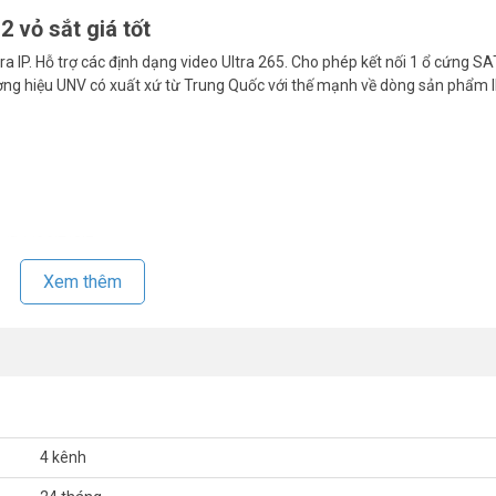
 vỏ sắt giá tốt
 IP. Hỗ trợ các định dạng video Ultra 265. Cho phép kết nối 1 ổ cứng S
ng hiệu UNV có xuất xứ từ Trung Quốc với thế mạnh về dòng sản phẩm I
/D1/2CIF/CIF.
Xem thêm
 cổng USB 3.0.
t và nguồn.
4 kênh