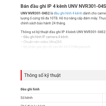
Bán đầu ghi IP 4 kênh UNV NVR301-04S2
UNV NVR301-04S2
là
đầu ghi hình 4 kênh
dành cho camera
lượng ổ cứng tối đa 10TB. Hỗ trợ nâng cấp đám mây. Thươ
chính sách bảo hành 24 tháng.
Thông số kỹ thuật đầu ghi IP 4 kênh UNV NVR301-04S2
– Đầu ghi hình IP camera 4 kênh.
– Chuẩn nén video Ultra265.
– Độ phân giải ghi rất cao lên tới 5.0 Megapixels.
– Độ phân giải xem lại: 5MP/4MP/3MP/1080p/960p/720p
– Cổng ra HDMI với độ phân giải 4K.
– Xem lại đồng thời 4 kênh.
– Tốc độ băng thông nhận 40/40Mbps.
– Hỗ trợ camera IP của bên thứ 3 với chuẩn ONVif.
Thông số kỹ thuật
– Hỗ trợ 1 đầu ra VGA, 1 đầu ra HDMI. 1 cổng USB2.0 và 1
– Hỗ trợ 1 ổ HDD dung lượng tối đa mỗi ổ 10TB. Kèm chuộ
– Hỗ trợ xem đồng thời 128 người dùng.
Đầu ghi hình
– Miễn phí 1 host chính hãng trọn đời sản phẩm.
– Chất liệu: vỏ sắt.
Số kênh
– Xuất xứ: Trung Quốc.