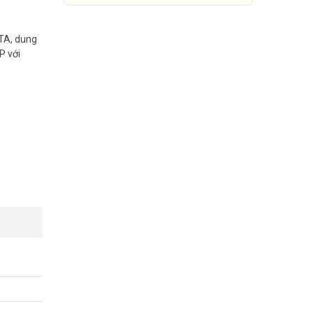
ATA, dung
P với
Đầu ghi IP 4 kênh UNV
NVR301-04S2
Đang cập nhật giá
Mua Ngay