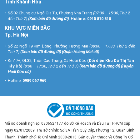
Tỉnh Khánh Hòa
Số 02 Chung cư Ngô Gia Tự, Phường Nha Trang
(07:30 – 15:30, Thứ 2
đến Thứ 7)
(
Xem bản đồ đường đi
).
Hotline:
0915 810 810
KHU VỰC MIỀN BẮC
Tp. Hà Nội
Số 22 Ngõ 19 Kim Đồng, Phường Tương Mai
(08:00 – 17:30, Thứ 2 đến
Thứ 7)
(
Xem bản đồ đường đi
) (Quận Hoàng Mai cũ)
Km17+, QL32, Thôn Cao Trung, Xã Hoài Đức
(Đối diện Khu Đô Thị Tân
Tây Đô)
(8:00 – 17:30, Thứ 2 đến Thứ 7)
(
Xem bản đồ đường đi
) (Huyện
Hoài Đức cũ)
Hotline:
0989 067 969
Mã số doanh nghiệp: 0306524177 do Sở Kế Hoạch và Đầu Tư TP.HCM cấp
ngày 02/01/2009. Trụ sở chính: Số 3A Trần Quý Cáp, Phường 12, Quận Bình
Thạnh, Thành phố Hồ Chí Minh 2008-2018. Bản quyền thuộc về Công Ty Cổ