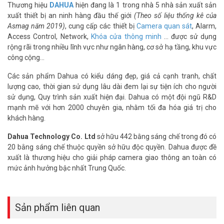
– Mặt kính: Kính cường lực, công nghệ Zero Air Gap viết vẽ không
Thương hiệu
DAHUA
hiện đang là 1 trong nhà 5 nhà sản xuất sản
độ trễ.
xuất thiết bị an ninh hàng đầu thế giới
(Theo số liệu thống kê của
– Cảm ứng: Hồng ngoại đa điểm, nhận diện 20 điểm chạm cùng lúc.
Asmag năm 2019)
, cung cấp các thiết bị
Camera quan sát
, Alarm,
– Hệ điều hành: Android 8.0 tích hợp (hỗ trợ nâng cấp Module PC
Access Control, Network,
Khóa cửa thông minh
… được sử dụng
chạy Windows).
rộng rãi trong nhiều lĩnh vực như ngân hàng, cơ sở hạ tầng, khu vực
– Phần cứng: Chip 4 nhân, RAM 4GB, bộ nhớ trong ROM 32GB hoạt
công cộng…
động mượt mà.
– Bảo mật cao: Khóa và bảo vệ thông tin bằng Cảm biến vân tay
Các sản phẩm Dahua có kiểu dáng đẹp, giá cả cạnh tranh, chất
(lưu tới 256 vân tay).
lượng cao, thời gian sử dụng lâu dài đem lại sự tiện ích cho người
– Chia sẻ nhanh: Truyền hình ảnh không dây từ điện thoại/máy
sử dụng, Quy trình sản xuất hiện đại. Dahua có một đội ngũ R&D
tính, quét mã QR để xuất file.
mạnh mẽ với hơn 2000 chuyên gia, nhằm tối đa hóa giá trị cho
– Camera: Độ phân giải 8 MP (4K), góc nhìn siêu rộng 104°.
khách hàng.
– Hệ thống Mic: Mảng 8 micro đa hướng, lọc tiếng ồn, tầm thu âm
Dahua Technology Co. Ltd
sở hữu 442 bằng sáng chế trong đó có
xa 6m – 8m.
20 bằng sáng chế thuộc quyền sở hữu độc quyền. Dahua được đề
– Hệ thống Loa: Loa siêu trầm công nghệ âm thanh 2.1 (Tổng công
xuất là thương hiệu cho giải pháp camera giao thông an toàn có
suất 45W)
mức ảnh hưởng bậc nhất Trung Quốc.
– Cổng kết nối: Đầy đủ cổng HDMI, USB 3.0, VGA, cổng LAN và Wi-Fi
băng tần kép.
– Kích thước máy: 1.715,5 mm × 1.066,7 mm × 85,4 mm.
– Trọng lượng: 54 kg (nặng hơn phiên bản 65 inch)
Sản phẩm liên quan
– Nhiệt độ hoạt động –10 °C to +45 °C
– Xuất xứ: Trung Quốc.