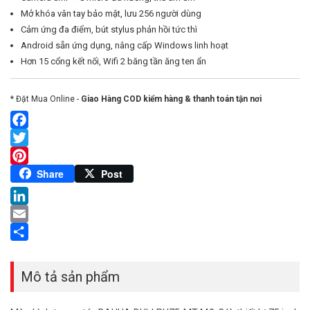
Mở khóa vân tay bảo mật, lưu 256 người dùng
Cảm ứng đa điểm, bút stylus phản hồi tức thì
Android sẵn ứng dụng, nâng cấp Windows linh hoạt
Hơn 15 cổng kết nối, Wifi 2 băng tần ăng ten ẩn
* Đặt Mua Online -
Giao Hàng COD kiểm hàng & thanh toán tận nơi
Facebook
Twitter
Pinterest
Share
Post
LinkedIn
Email
Share
Mô tả sản phẩm