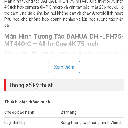
Màn hình tương tác DAHUA DHI-LPH75-MT440-C là thiết bị 75 inch
4K tích hợp camera 8MP, 8 micro và vân tay bảo mật 256 người. Hỗ
trợ cảm ứng đa điểm, kết nối không dây và chạy Android linh hoạt.
Phù hợp cho phòng họp doanh nghiệp và lớp học tương tác hiện
đại.
Màn Hình Tương Tác DAHUA DHI-LPH75-
MT440-C – All-In-One 4K 75 Inch
Thay vì mua riêng camera, micro và loa,
màn hình tương tác
DAHUA
DHI-LPH75-MT440-C tích hợp tất cả vào một khung 75 inch
duy nhất. Độ phân giải 4K UHD với tấm nền DLED cho hình ảnh sắc
Xem thêm
nét, tương phản cao. Góc nhìn 178° đảm bảo mọi vị trí trong phòng
họp đều thấy rõ nội dung. Kính cường lực chống chói và khung kim
loại tăng độ bền cho môi trường sử dụng thường xuyên. Gọi tư vấn
Thông số kỹ thuật
miễn phí để nhận báo giá phù hợp nhu cầu thực tế của bạn. Hotline
1900 9259
Thiết bị điện thông minh
Camera, Micro Và Loa – Sẵn Sàng Họp Online
Ngay
Chế độ bảo hành
24 tháng
Camera 8MP cùng 8 micro đa hướng thu âm trong phạm vi 8 mét
Loại thiết bị
Bảng tương tác thông minh 75inch
phủ toàn bộ phòng họp. Ba loa gồm 2 loa 15W và 1 loa bass 15W