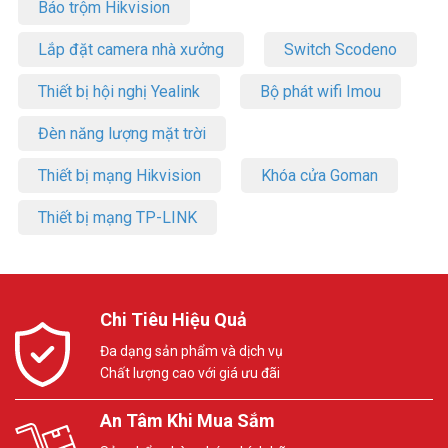
Báo trộm Hikvision
Lắp đặt camera nhà xưởng
Switch Scodeno
Thiết bị hội nghị Yealink
Bộ phát wifi Imou
Đèn năng lượng mặt trời
Thiết bị mạng Hikvision
Khóa cửa Goman
Thiết bị mạng TP-LINK
Chi Tiêu Hiệu Quả
Đa dạng sản phẩm và dịch vụ
Chất lượng cao với giá ưu đãi
An Tâm Khi Mua Sắm