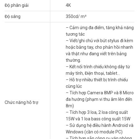
Độ phân giải
4K
cho âm thanh đầy, rõ ràng. Không cần mua thêm thiết bị hội nghị
nào khác. Đây là lý do màn hình tương tác 4K cho phòng họp dòng
Độ sáng
350cd/ m²
MT440-C được nhiều doanh nghiệp triển khai. Để so sánh các dòng
thiết bị hội nghị theo ngân sách, xem thêm
bảng so sánh thiết bị
– Cảm ứng đa điểm, tăng khả năng
hội nghị cho doanh nghiệp vừa và nhỏ tại Vũ Hoàng Telecom
.
tương tác
– Viết/ghi chú với bút stylus đi kèm
Vân Tay, Cảm Ứng Đa Điểm Và Kết Nối Linh
hoặc bằng tay, cho phản hồi nhanh
Hoạt
và thật như đang viết trên bảng
thường.
Tính năng mở khóa vân tay hỗ trợ đến 256 người dùng, phù hợp
– Kết nối trình chiếu không dây từ
văn phòng có yêu cầu bảo mật. Cảm ứng đa điểm và bút stylus cho
máy tính, Điện thoại, tablet…
phản hồi tự nhiên như viết trên bảng thường. Wifi 2 băng tần, hơn
– Hỗ trợ nhiều thiết bị trình chiếu
15 cổng vật lý gồm 4 HDMI IN, 5 USB 3.0 và Display Port đáp ứng đa
cùng lúc
dạng nhu cầu kết nối. Android tích hợp sẵn ứng dụng văn phòng,
– Tích hợp Camera 8MP và 8 Micro
nâng cấp lên Windows dễ dàng khi bổ sung module PC.
đa hướng (phạm vi thu âm lên đến
Chức năng hỗ trợ
Màn hình tương tác tích hợp Android như dòng này phù hợp cả dạy
8m)
học lẫn họp nhóm. Xem thêm [danh mục màn hình tương tác
– Tích hợp 3 loa, 2 loa công suất
thông minh tại Vũ Hoàng Telecom] để chọn đúng model. Liên hệ
15W và 1 loa bass công suất 15W
ngay Vũ Hoàng Telecom tư vấn lắp đặt miễn phí.
– Sử dụng hệ điều hành Android và
Windows (cần có module PC)
Vũ Hoàng Telecom – Hơn 16 Năm Triển
– Tích hợp sẵn công cụ văn phòng