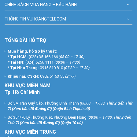
CHÍNH SÁCH MUA HÀNG – BẢO HÀNH
THÔNG TIN VUHOANGTELECOM
TỔNG ĐÀI HỖ TRỢ
Mua hàng, hỗ trợ kỹ thuật:
*
Tại HCM:
(028) 35 166 166
(08:00 – 17:30)
*
Tại HN:
(024) 6256 1111
(08:00 – 17:30)
*
Tại Nha Trang:
0915 810 810
(07:30 – 17:30)
Khiếu nại, CSKH:
0902 51 53 55
(24/7)
KHU
VỰC MIỀN NAM
Tp. Hồ Chí Minh
Số 3A Trần Quý Cáp, Phường Bình Thạnh
(08:00 – 17:30, Thứ 2 đến Thứ
7)
(
Xem bản đồ đường đi
) (Quận Bình Thạnh cũ)
Số 354/70 Lý Thường Kiệt, Phường Diên Hồng
(08:00 – 17:30, Thứ 2 đến
Thứ 7)
(
Xem bản đồ đường đi
) (Quận 10 cũ)
KHU VỰC MIỀN TRUNG