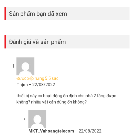
– Sản xuất tại Trung Quốc.
– Bảo hành: 36 tháng.
Sản phẩm bạn đã xem
Đặt hàng Online ngay sản phẩm Grandstream GWN7615 xin vui
lòng liên hệ HOTLINE 1900 9259 để được hỗ trợ nhanh nhất. Tham
khảo thêm thông tin tại
Facebook Vuhoangtelecom
nhé.
Đánh giá về sản phẩm
Được xếp hạng
5
5 sao
Thịnh
–
22/08/2022
thiết bị này có hoạt động ổn định cho nhà 2 tầng được
không? nhiều vật cản dùng ổn không?
MKT_Vuhoangtelecom
–
22/08/2022