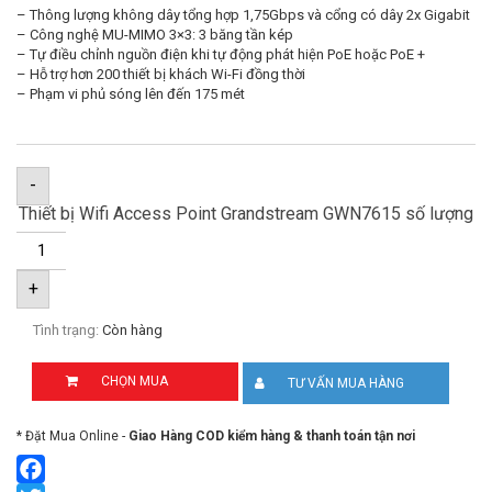
– Thông lượng không dây tổng hợp 1,75Gbps và cổng có dây 2x Gigabit
– Công nghệ MU-MIMO 3×3: 3 băng tần kép
– Tự điều chỉnh nguồn điện khi tự động phát hiện PoE hoặc PoE +
– Hỗ trợ hơn 200 thiết bị khách Wi-Fi đồng thời
– Phạm vi phủ sóng lên đến 175 mét
-
Thiết bị Wifi Access Point Grandstream GWN7615 số lượng
+
Tình trạng:
Còn hàng
CHỌN MUA
TƯ VẤN MUA HÀNG
* Đặt Mua Online -
Giao Hàng COD kiểm hàng & thanh toán tận nơi