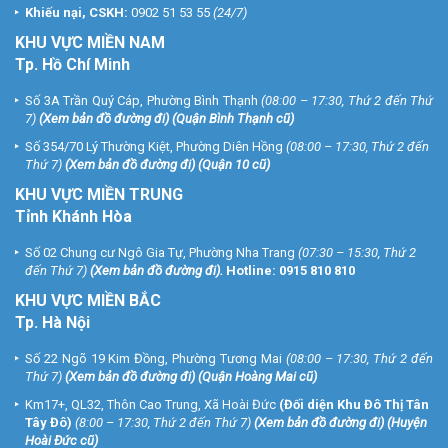
Khiếu nại, CSKH:
0902 51 53 55
(24/7)
KHU
VỰC MIỀN NAM
Tp. Hồ Chí Minh
Số 3A Trần Quý Cáp, Phường Bình Thạnh
(08:00 – 17:30, Thứ 2 đến Thứ
7)
(
Xem bản đồ đường đi
) (Quận Bình Thạnh cũ)
Số 354/70 Lý Thường Kiệt, Phường Diên Hồng
(08:00 – 17:30, Thứ 2 đến
Thứ 7)
(
Xem bản đồ đường đi
) (Quận 10 cũ)
KHU VỰC MIỀN TRUNG
Tỉnh Khánh Hòa
Số 02 Chung cư Ngô Gia Tự, Phường Nha Trang
(07:30 – 15:30, Thứ 2
đến Thứ 7)
(
Xem bản đồ đường đi
).
Hotline:
0915 810 810
KHU VỰC MIỀN BẮC
Tp. Hà Nội
Số 22 Ngõ 19 Kim Đồng, Phường Tương Mai
(08:00 – 17:30, Thứ 2 đến
Thứ 7)
(
Xem bản đồ đường đi
) (Quận Hoàng Mai cũ)
Km17+, QL32, Thôn Cao Trung, Xã Hoài Đức
(Đối diện Khu Đô Thị Tân
Tây Đô)
(8:00 – 17:30, Thứ 2 đến Thứ 7)
(
Xem bản đồ đường đi
) (Huyện
Hoài Đức cũ)