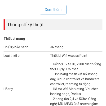
Xem thêm
Thông số kỹ thuật
Thiết bị mạng
Chế độ bảo hành
36 tháng
Thiết bị mạng Grandstream
GWN7615 bao gồm hỗ trợ QoS nâng
Loại thiết bị
Thiết bị Wifi Access Point
cao, ứng dụng thời gian thực có độ trễ thấp, mạng lưới, cổng cố
– Kết nối 32 SSID, >200 client đồng
định, hơn 200 máy khách đồng thời trên mỗi AP và cổng mạng
thời, Cự ly 175 mét
Gigabit kép với PoE/PoE+
– Tính năng mesh kết nối không
Grandstream GWN7615
là giải pháp có thể mở rộng như lớn hoặc
dây, Cloud controller và hardware
nhỏ khi cần thiết cho kịch bản triển khai, từ các tòa nhà văn phòng
controller, roaming tự động
đến các địa điểm retail, khách sạn, v.v. Để đảm bảo cài đặt và quản
Hỗ trợ
– Hỗ trợ Wifi Marketing, Voucher,
lý dễ dàng,
thiết bị Wifi
GWN7615 sử dụng thiết kế quản lý mạng
landing page, Radius
phân tán không có bộ điều khiển, trong đó bộ điều khiển được
– 2 băng tần 2,4 và 5Ghz, Công
nhúng trong web của sản phẩm giao diện người dùng. GWN7615
nghệ MU-MIMO 3×3 anten ngầm.