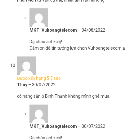
nhân viên tư vấn cụ thể, nhiệt tình rất hài lòng
MKT_Vuhoangtelecom
–
04/08/2022
Dạ chào anh/chị!
Cảm ơn đã tin tưởng lựa chọn Vuhoangtelecom ạ
Được xếp hạng
5
5 sao
Thúy
–
30/07/2022
có hàng sẵn ở Bình Thạnh không mình ghé mua
MKT_Vuhoangtelecom
–
30/07/2022
Dạ chào anh/chị!