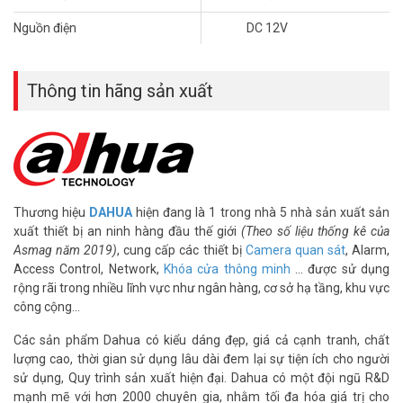
• Môi trường làm việc từ -30°C~+60°C
Nguồn điện
DC 12V
• Khoảng cách truyền tải trên cáp đồng trục lên đến 300m với cáp
75-3 ôm
• Chuẩn ngâm nước IP67
Thông tin hãng sản xuất
• Điện áp DC12V, công suất 7W.
• Kích thước Φ85.4mm×69.1mm, 0.1kg
• Bảo hành: 24 tháng
• Xuất xứ Trung Quốc
Quý khách xin vui lòng liên hệ số HOTLINE 1900 9259 để được hỗ
trợ giá tốt nhất. Tham khảo thêm hình ảnh tại
Facebook
Thương hiệu
DAHUA
hiện đang là 1 trong nhà 5 nhà sản xuất sản
Vuhoangtelecom
nhé.
xuất thiết bị an ninh hàng đầu thế giới
(Theo số liệu thống kê của
Asmag năm 2019)
, cung cấp các thiết bị
Camera quan sát
, Alarm,
Access Control, Network,
Khóa cửa thông minh
… được sử dụng
rộng rãi trong nhiều lĩnh vực như ngân hàng, cơ sở hạ tầng, khu vực
công cộng…
Các sản phẩm Dahua có kiểu dáng đẹp, giá cả cạnh tranh, chất
lượng cao, thời gian sử dụng lâu dài đem lại sự tiện ích cho người
sử dụng, Quy trình sản xuất hiện đại. Dahua có một đội ngũ R&D
mạnh mẽ với hơn 2000 chuyên gia, nhằm tối đa hóa giá trị cho