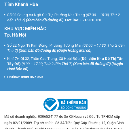
Tỉnh Khánh Hòa
Số 02 Chung cư Ngô Gia Tự, Phường Nha Trang
(07:30 – 15:30, Thứ 2
đến Thứ 7)
(
Xem bản đồ đường đi
).
Hotline:
0915 810 810
KHU VỰC MIỀN BẮC
Tp. Hà Nội
Số 22 Ngõ 19 Kim Đồng, Phường Tương Mai
(08:00 – 17:30, Thứ 2 đến
Thứ 7)
(
Xem bản đồ đường đi
) (Quận Hoàng Mai cũ)
Km17+, QL32, Thôn Cao Trung, Xã Hoài Đức
(Đối diện Khu Đô Thị Tân
Tây Đô)
(8:00 – 17:30, Thứ 2 đến Thứ 7)
(
Xem bản đồ đường đi
) (Huyện
Hoài Đức cũ)
Hotline:
0989 067 969
Mã số doanh nghiệp: 0306524177 do Sở Kế Hoạch và Đầu Tư TP.HCM cấp
ngày 02/01/2009. Trụ sở chính: Số 3A Trần Quý Cáp, Phường 12, Quận Bình