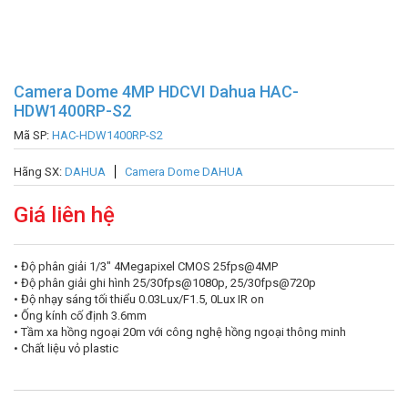
Camera Dome 4MP HDCVI Dahua HAC-
HDW1400RP-S2
Mã SP:
HAC-HDW1400RP-S2
Hãng SX:
DAHUA
Camera Dome DAHUA
Giá liên hệ
• Độ phân giải 1/3″ 4Megapixel CMOS 25fps@4MP
• Độ phân giải ghi hình 25/30fps@1080p, 25/30fps@720p
• Độ nhạy sáng tối thiểu 0.03Lux/F1.5, 0Lux IR on
​• Ống kính cố định 3.6mm
• Tầm xa hồng ngoại 20m với công nghệ hồng ngoại thông minh
• Chất liệu vỏ plastic