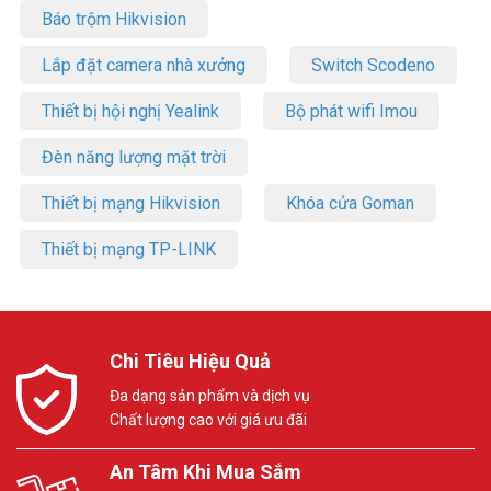
Báo trộm Hikvision
Lắp đặt camera nhà xưởng
Switch Scodeno
Thiết bị hội nghị Yealink
Bộ phát wifi Imou
Đèn năng lượng mặt trời
Thiết bị mạng Hikvision
Khóa cửa Goman
Thiết bị mạng TP-LINK
Chi Tiêu Hiệu Quả
Đa dạng sản phẩm và dịch vụ
Chất lượng cao với giá ưu đãi
An Tâm Khi Mua Sắm