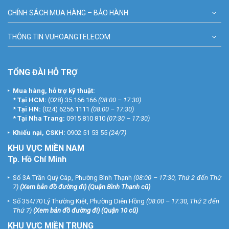
CHÍNH SÁCH MUA HÀNG – BẢO HÀNH
THÔNG TIN VUHOANGTELECOM
TỔNG ĐÀI HỖ TRỢ
Mua hàng, hỗ trợ kỹ thuật:
*
Tại HCM:
(028) 35 166 166
(08:00 – 17:30)
*
Tại HN:
(024) 6256 1111
(08:00 – 17:30)
*
Tại Nha Trang:
0915 810 810
(07:30 – 17:30)
Khiếu nại, CSKH:
0902 51 53 55
(24/7)
KHU
VỰC MIỀN NAM
Tp. Hồ Chí Minh
Số 3A Trần Quý Cáp, Phường Bình Thạnh
(08:00 – 17:30, Thứ 2 đến Thứ
7)
(
Xem bản đồ đường đi
) (Quận Bình Thạnh cũ)
Số 354/70 Lý Thường Kiệt, Phường Diên Hồng
(08:00 – 17:30, Thứ 2 đến
Thứ 7)
(
Xem bản đồ đường đi
) (Quận 10 cũ)
KHU VỰC MIỀN TRUNG