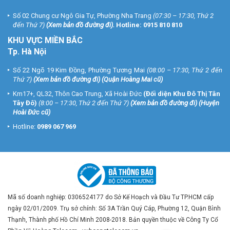
Số 02 Chung cư Ngô Gia Tự, Phường Nha Trang
(07:30 – 17:30, Thứ 2
đến Thứ 7)
(
Xem bản đồ đường đi
).
Hotline:
0915 810 810
KHU VỰC MIỀN BẮC
Tp. Hà Nội
Số 22 Ngõ 19 Kim Đồng, Phường Tương Mai
(08:00 – 17:30, Thứ 2 đến
Thứ 7)
(
Xem bản đồ đường đi
) (Quận Hoàng Mai cũ)
Km17+, QL32, Thôn Cao Trung, Xã Hoài Đức
(Đối diện Khu Đô Thị Tân
Tây Đô)
(8:00 – 17:30, Thứ 2 đến Thứ 7)
(
Xem bản đồ đường đi
) (Huyện
Hoài Đức cũ)
Hotline:
0989 067 969
Mã số doanh nghiệp: 0306524177 do Sở Kế Hoạch và Đầu Tư TP.HCM cấp
ngày 02/01/2009. Trụ sở chính: Số 3A Trần Quý Cáp, Phường 12, Quận Bình
Thạnh, Thành phố Hồ Chí Minh 2008-2018. Bản quyền thuộc về Công Ty Cổ