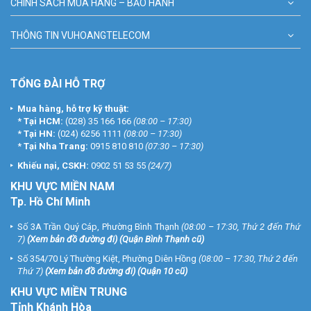
CHÍNH SÁCH MUA HÀNG – BẢO HÀNH
THÔNG TIN VUHOANGTELECOM
TỔNG ĐÀI HỖ TRỢ
Mua hàng, hỗ trợ kỹ thuật:
*
Tại HCM:
(028) 35 166 166
(08:00 – 17:30)
*
Tại HN:
(024) 6256 1111
(08:00 – 17:30)
*
Tại Nha Trang:
0915 810 810
(07:30 – 17:30)
Khiếu nại, CSKH:
0902 51 53 55
(24/7)
KHU
VỰC MIỀN NAM
Tp. Hồ Chí Minh
Số 3A Trần Quý Cáp, Phường Bình Thạnh
(08:00 – 17:30, Thứ 2 đến Thứ
7)
(
Xem bản đồ đường đi
) (Quận Bình Thạnh cũ)
Số 354/70 Lý Thường Kiệt, Phường Diên Hồng
(08:00 – 17:30, Thứ 2 đến
Thứ 7)
(
Xem bản đồ đường đi
) (Quận 10 cũ)
KHU VỰC MIỀN TRUNG
Tỉnh Khánh Hòa