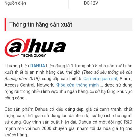
– Xuất xứ: Trung Quốc
Nguồn điện
DC 12V
– Bảo hành: 24 tháng
– Địa chỉ bán sản phẩm: tại 4 chi nhánh Vuhoangtelecom TpHCM &
Hà Nội
Thông tin hãng sản xuất
Để cập nhật thông tin giá camera giám sát DAHUA mới nhất, quý
khách hàng vui lòng liên hệ HOTLINE 1900 9259 – (028) 35 166 166
– (028) 3962 5555 – (024) 6256 1111 – (024) 3273 6666 để được
hỗ trợ tốt nhất.
Tham khảo các kênh thông tin khác:
Thương hiệu
DAHUA
hiện đang là 1 trong nhà 5 nhà sản xuất sản
– Facebook:
https://www.facebook.com/vuhoangtelecom/
xuất thiết bị an ninh hàng đầu thế giới
(Theo số liệu thống kê của
– Youtube:
https://www.youtube.com/c/VuhoangTVChannel
Asmag năm 2019)
, cung cấp các thiết bị
Camera quan sát
, Alarm,
– Website:
https://vuhoangtelecom.vn/
Access Control, Network,
Khóa cửa thông minh
… được sử dụng
rộng rãi trong nhiều lĩnh vực như ngân hàng, cơ sở hạ tầng, khu vực
công cộng…
Các sản phẩm Dahua có kiểu dáng đẹp, giá cả cạnh tranh, chất
lượng cao, thời gian sử dụng lâu dài đem lại sự tiện ích cho người
sử dụng, Quy trình sản xuất hiện đại. Dahua có một đội ngũ R&D
mạnh mẽ với hơn 2000 chuyên gia, nhằm tối đa hóa giá trị cho
khách hàng.