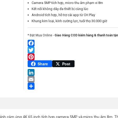
Camera 5MP tích hợp, micro thu âm phạm vi 8m
Kết nối không dây đa thiết bị cùng lúc
Android tích hợp, hỗ trợ cài app từ CH Play
Khung kim loại, kính cường lực, tuổi thọ 30.000 giờ
* Đặt Mua Online -
Giao Hàng COD kiểm hàng & thanh toán tận
Facebook
Twitter
Pinterest
Share
Post
LinkedIn
Email
Share
nh cảm ứng 4K 65 inch tích hợp camera 5MP và micro thu âm 8m. Thi