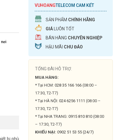
VUHOANG
TELECOM CAM KẾT
SẢN PHẨM
CHÍNH HÃNG
GIÁ
LUÔN TỐT
BÁN HÀNG
CHUYÊN NGHIỆP
 nơi
HẬU MÃI
CHU ĐÁO
TỔNG ĐÀI HỖ TRỢ:
MUA HÀNG:
* Tại HCM:
028 35 166 166
(08:00 –
17:30, T2-T7)
* Tại HÀ NỘI:
024 6256 1111
(08:00 –
17:30, T2-T7)
* Tại NHA TRANG:
0915 810 810
(08:00
– 17:30, T2-T7)
KHIẾU NẠI:
0902 51 53 55 (24/7)
ết bị phù