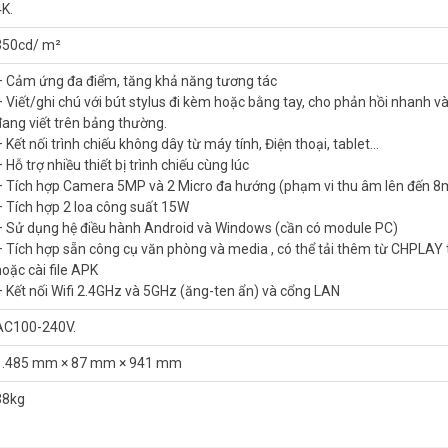
4K.
350cd/ m²
tác thông minh 4K 65 inch DAHUA LCH65-MC4
– Cảm ứng đa điểm, tăng khả năng tương tác
ộ tương phản cao, hình ảnh sống động
– Viết/ghi chú với bút stylus đi kèm hoặc bằng tay, cho phản hồi nhanh v
20 người
đang viết trên bảng thường.
– Kết nối trình chiếu không dây từ máy tính, Điện thoại, tablet…
 Hỗ trợ nhiều thiết bị trình chiếu cùng lúc
– Tích hợp Camera 5MP và 2 Micro đa hướng (phạm vi thu âm lên đến 8
– Tích hợp 2 loa công suất 15W
– Sử dụng hệ điều hành Android và Windows (cần có module PC)
– Tích hợp sẵn công cụ văn phòng và media , có thể tải thêm từ CHPLAY 
hản hồi nhanh và thật như đang viết trên bảng thường.
hoặc cài file APK
let…
– Kết nối Wifi 2.4GHz và 5GHz (ăng-ten ẩn) và cổng LAN
u âm lên đến 8m)
AC100-240V.
1.485 mm × 87 mm × 941 mm
ule PC)
hêm từ CHPLAY tích hợp hoặc cài file APK
38kg