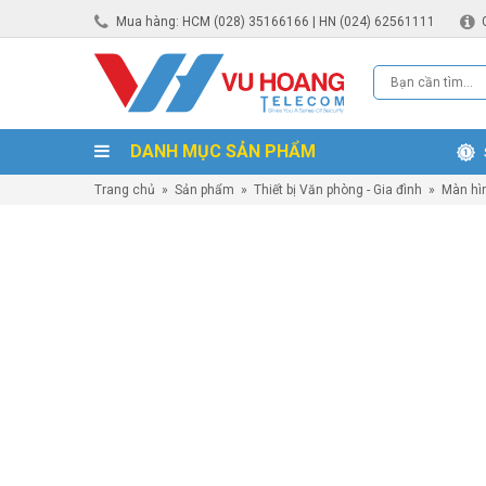
Mua hàng: HCM (028) 35166166 | HN (024) 62561111
DANH MỤC SẢN PHẨM
Trang chủ
»
Sản phẩm
»
Thiết bị Văn phòng - Gia đình
»
Màn hì