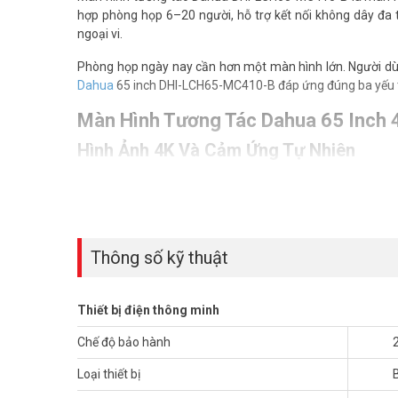
hợp phòng họp 6–20 người, hỗ trợ kết nối không dây đa th
ngoại vi.
Phòng họp ngày nay cần hơn một màn hình lớn. Người dùn
Dahua
65 inch DHI-LCH65-MC410-B đáp ứng đúng ba yếu tố
Màn Hình Tương Tác Dahua 65 Inch 
Hình Ảnh 4K Và Cảm Ứng Tự Nhiên
Tấm nền DLED với độ phân giải 4K UHD cho hình ảnh sắc n
ngồi. Cảm ứng đa điểm phản hồi nhanh, viết tay bằng bút 
Vũ Hoàng Telecom.
Xem thêm:
Giải pháp màn hình tương tác cho trường 
Thông số kỹ thuật
Kết Nối Không Dây Và Họp Online Tích 
Màn hình tương tác không dây cho doanh nghiệp hỗ trợ trì
Thiết bị điện thông minh
thu âm 8m tích hợp sẵn, không cần mua thêm webcam.
Chế độ bảo hành
phòng họp thông minh tại Vũ Hoàng Telecom
để chọn c
Loại thiết bị
Hệ thống chạy Android, cài ứng dụng từ CH Play hoặc AP
sánh màn hình tương tác Dahua các dòng trước khi quyết 