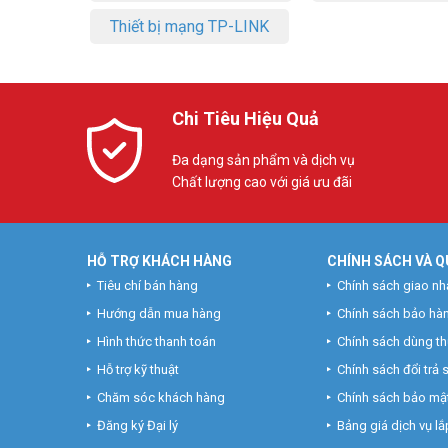
Thiết bị mạng TP-LINK
Chi Tiêu Hiệu Quả
Đa dạng sản phẩm và dịch vụ
Chất lượng cao với giá ưu đãi
HỖ TRỢ KHÁCH HÀNG
CHÍNH SÁCH VÀ Q
Tiêu chí bán hàng
Chính sách giao nh
Hướng dẫn mua hàng
Chính sách bảo hà
Hình thức thanh toán
Chính sách dùng t
Hỗ trợ kỹ thuật
Chính sách đổi trả
Chăm sóc khách hàng
Chính sách bảo mật
Đăng ký Đại lý
Bảng giá dịch vụ lắp