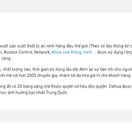
chói
xuất sản xuất thiết bị an ninh hàng đầu thế giới
(Theo số liệu thống kê
m, Access Control, Network,
Khóa cửa thông minh
… được sử dụng rộng
g cộng…
chất lượng cao, thời gian sử dụng lâu dài đem lại sự tiện ích cho ngườ
nh mẽ với hơn 2000 chuyên gia, nhằm tối đa hóa giá trị cho khách hàng.
ng đó có 20 bằng sáng chế thuộc quyền sở hữu độc quyền. Dahua được 
 mức ảnh hưởng bậc nhất Trung Quốc.
hợp phòng họp bao nhiêu người?
 65 inch và góc nhìn 178° đảm bảo ai cũng thấy rõ. Đây là thông số nh
 không?
 15W. Hai micro đa hướng thu âm tốt trong phòng rộng đến 8 mét. Bạn c