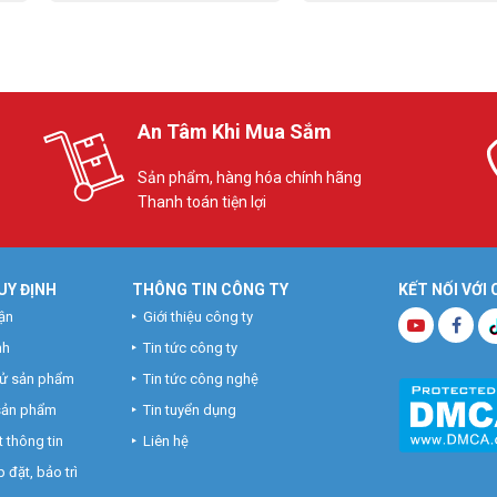
An Tâm Khi Mua Sắm
Sản phẩm, hàng hóa chính hãng
Thanh toán tiện lợi
UY ĐỊNH
THÔNG TIN CÔNG TY
KẾT NỐI VỚI
ận
Giới thiệu công ty
nh
Tin tức công ty
hử sản phẩm
Tin tức công nghệ
 sản phẩm
Tin tuyển dụng
 thông tin
Liên hệ
 đặt, bảo trì