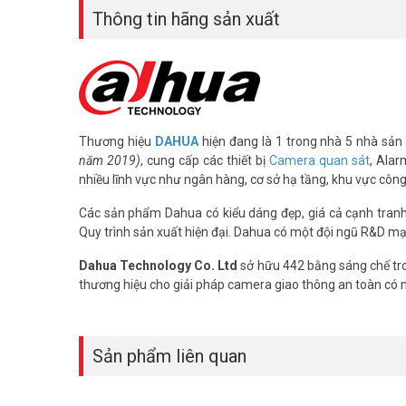
Thông tin hãng sản xuất
+ 1 cổng mạng RJ45
+ 1 cổng RS232
+ 1 cổng Audio out 3.5mm
+ 3 cổng USB 3.0 , 1 cổng MicroUSB
+ 1 cổng giao tiếp hồng ngoại IrDA
– Thiết kế khung vỏ kim loại và mặt kính cường lực chống 
– Nguồn cấp: AC100-240V.
Thương hiệu
DAHUA
hiện đang là 1 trong nhà 5 nhà sản 
– Kích thước: 1.485 mm × 87 mm × 941 mm
năm 2019)
, cung cấp các thiết bị
Camera quan sát
, Alar
– Trọng lượng: 38kg
nhiều lĩnh vực như ngân hàng, cơ sở hạ tầng, khu vực côn
– Nhiệt độ hoạt động –10 °C to +45 °C
– Xuất xứ: Trung Quốc.
Các sản phẩm Dahua có kiểu dáng đẹp, giá cả cạnh tranh, 
– Bảo hành: 24 tháng.
Quy trình sản xuất hiện đại. Dahua có một đội ngũ R&D mạ
Câu Hỏi Thường Gặp (FAQ)
Dahua Technology Co. Ltd
sở hữu 442 bằng sáng chế tro
thương hiệu cho giải pháp camera giao thông an toàn có
Màn hình tương tác Dahua 65 inch phù 
Thiết bị phù hợp phòng họp từ 6 đến 20 người. Kích thước
công bố chính thức.
Sản phẩm liên quan
Có cần mua thêm camera hay loa riêng
Không cần thiết vì máy đã tích hợp sẵn camera 5MP và loa