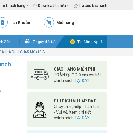
trợ khách hàng
Download tài liệu
Tra cứu bảo hành
Tài Khoản
Giỏ hàng
nh 24h
7 ngày đổi trả
Tin Công Nghệ
h DAHUA DHI-LCH65-MC410-B
inch
GIAO HÀNG MIỄN PHÍ
TOÀN QUỐC. Xem chi tiết
chính sách
TẠI ĐÂY
A
PHÍ DỊCH VỤ LẮP ĐẶT
Chuyên nghiệp - Tận tâm
- Vui vẻ. Xem chi tiết
chính sách
TẠI ĐÂY