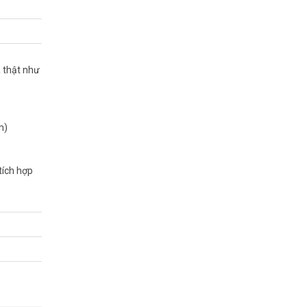
10-B
à thật như
m)
tích hợp