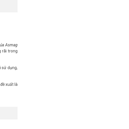
 của Asmag
 rãi trong
i sử dụng,
đề xuất là
à sản xuất
hỉ cần kết