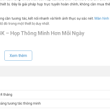
iết bị. Đây là giải pháp họp trực tuyến hoàn chỉnh, không cần mua thê
g cần tương tác, kết nối nhanh và hình ảnh thực sự sắc nét.
Màn hình 
 đó trong một thiết bị duy nhất.
4K – Họp Thông Minh Hơn Mỗi Ngày
ét, tương phản cao. Độ sáng 350cd/m² và góc nhìn 178° đảm bảo rõ từ 
stylus hoặc ngón tay đều mượt mà. Gọi tư vấn miễn phí để trải nghiệm t
Xem thêm
học mới nhất
Hợp
nh chiếu từ laptop, điện thoại, tablet cùng lúc. Camera 5MP và 2 micr
 Hai loa 15W cho âm thanh rõ ràng trong phòng họp vừa. Xem thêm
24 tháng
ấu hình phù hợp.
Bảng tương tác thông minh
K linh hoạt. Muốn dùng Windows, bổ sung module PC tùy chọn là đủ. X
định.
Vũ Hoàng Telecom
– hơn 16 năm kinh nghiệm, hỗ trợ khảo sát và l