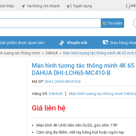
Hỗ 
Giới thiệu
Hệ thống chi nhánh
Tuyển dụng
Tìm kiếm
Sản phẩm được quan tâm
Khuyến mãi
Giao hàng nha
nh tương tác thông minh
»
DAHUA
»
Màn hình tương tác thông minh 4K 65 inc
Màn hình tương tác thông minh 4K 65 
DAHUA DHI-LCH65-MC410-B
Mã SP:
DHI-LCH65-MC410-B
Hãng SX:
DAHUA
Màn hình tương tác thông minh DAHU
Giá liên hệ
Màn hình 4K UHD tấm nền DLED, góc nhìn 178°
Cảm ứng đa điểm, viết tay bằng bút hoặc ngón tay