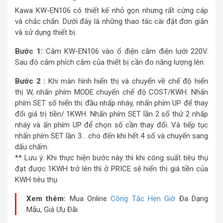
Kawa KW-EN106 có thiết kế nhỏ gọn nhưng rất cứng cáp
và chắc chắn. Dưới đây là những thao tác cài đặt đơn giản
và sử dụng thiết bị.
Bước 1:
Cắm KW-EN106 vào ổ điện cắm điện lưới 220V.
Sau đó cắm phích cắm của thiết bị cần đo năng lượng lên.
Bước 2 :
Khi màn hình hiển thị và chuyển về chế độ hiển
thị W, nhấn phím MODE chuyển chế độ COST/KWH. Nhấn
phím SET số hiển thị đầu nhấp nháy, nhấn phím UP để thay
đổi giá trị tiền/ 1KWH. Nhấn phím SET lần 2 số thứ 2 nhấp
nháy và ấn phím UP để chọn số cần thay đổi. Và tiếp tục
nhấn phím SET lần 3… cho đến khi hết 4 số và chuyển sang
dấu chấm.
** Lưu ý: Khi thực hiện bước này thì khi công suất tiêu thụ
đạt được 1KWH trở lên thì ở PRICE sẽ hiển thị giá tiền của
KWH tiêu thụ.
Xem thêm:
Mua Online
Công Tắc Hẹn Giờ
Đa Dạng
Mẫu, Giá Ưu Đãi