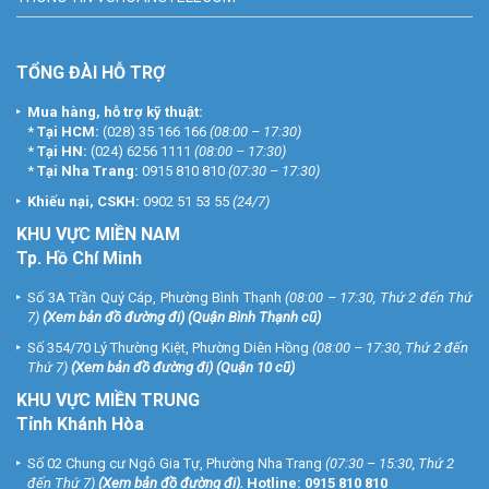
TỔNG ĐÀI HỖ TRỢ
Mua hàng, hỗ trợ kỹ thuật:
*
Tại HCM:
(028) 35 166 166
(08:00 – 17:30)
*
Tại HN:
(024) 6256 1111
(08:00 – 17:30)
*
Tại Nha Trang:
0915 810 810
(07:30 – 17:30)
Khiếu nại, CSKH:
0902 51 53 55
(24/7)
KHU
VỰC MIỀN NAM
Tp. Hồ Chí Minh
Số 3A Trần Quý Cáp, Phường Bình Thạnh
(08:00 – 17:30, Thứ 2 đến Thứ
7)
(
Xem bản đồ đường đi
) (Quận Bình Thạnh cũ)
Số 354/70 Lý Thường Kiệt, Phường Diên Hồng
(08:00 – 17:30, Thứ 2 đến
Thứ 7)
(
Xem bản đồ đường đi
) (Quận 10 cũ)
KHU VỰC MIỀN TRUNG
Tỉnh Khánh Hòa
Số 02 Chung cư Ngô Gia Tự, Phường Nha Trang
(07:30 – 15:30, Thứ 2
đến Thứ 7)
(
Xem bản đồ đường đi
).
Hotline:
0915 810 810