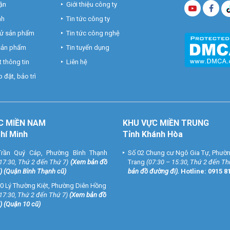
ận
Giới thiệu công ty
nh
Tin tức công ty
hử sản phẩm
Tin tức công nghệ
 sản phẩm
Tin tuyển dụng
 thông tin
Liên hệ
 đặt, bảo trì
C MIỀN NAM
KHU VỰC MIỀN TRUNG
Chí Minh
Tỉnh Khánh Hòa
rần Quý Cáp, Phường Bình Thạnh
Số 02 Chung cư Ngô Gia Tự, Phườ
 17:30, Thứ 2 đến Thứ 7)
(
Xem bản đồ
Trang
(07:30 – 15:30, Thứ 2 đến Th
) (Quận Bình Thạnh cũ)
bản đồ đường đi
).
Hotline:
0915 8
0 Lý Thường Kiệt, Phường Diên Hồng
 17:30, Thứ 2 đến Thứ 7)
(
Xem bản đồ
) (Quận 10 cũ)