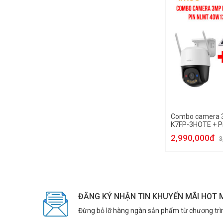
Combo camera 3
K7FP-3HOTE + P
40W12V20AH 4
2,990,000đ
3
ĐĂNG KÝ NHẬN TIN KHUYẾN MÃI HOT 
Đừng bỏ lỡ hàng ngàn sản phẩm từ chương trì