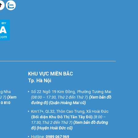
KHU VỰC MIỀN BẮC
Tp. Hà Nội
ng Nha
Số 22 Ngõ 19 Kim Đồng, Phường Tương Mai
ứ 7)
(
Xem
(08:00 – 17:30, Thứ 2 đến Thứ 7)
(
Xem bản đồ
10 810
đường đi
) (Quận Hoàng Mai cũ)
Km17+, QL32, Thôn Cao Trung, Xã Hoài Đức
(Đối diện Khu Đô Thị Tân Tây Đô)
(8:00 –
17:30, Thứ 2 đến Thứ 7)
(
Xem bản đồ đường
đi
) (Huyện Hoài Đức cũ)
Hotline:
0989 067 969