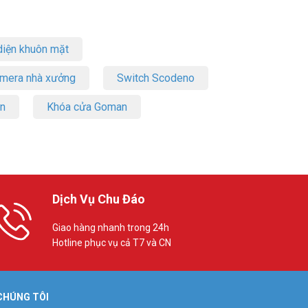
iện khuôn mặt
amera nhà xưởng
Switch Scodeno
on
Khóa cửa Goman
Dịch Vụ Chu Đáo
Giao hàng nhanh trong 24h
Hotline phục vụ cả T7 và CN
 CHÚNG TÔI