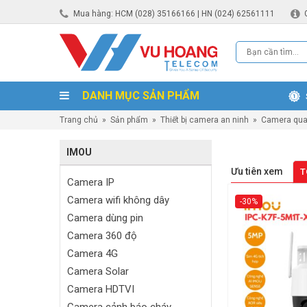
Mua hàng: HCM (028) 35166166 | HN (024) 62561111
DANH MỤC SẢN PHẨM
Trang chủ
»
Sản phẩm
»
Thiết bị camera an ninh
»
Camera qua
IMOU
Ưu tiên xem
T
Camera IP
Camera wifi không dây
-30%
Camera dùng pin
Camera 360 độ
Camera 4G
Camera Solar
Camera HDTVI