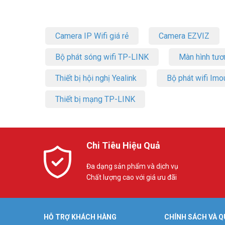
Camera IP Wifi giá rẻ
Camera EZVIZ
Bộ phát sóng wifi TP-LINK
Màn hình tươ
Thiết bị hội nghị Yealink
Bộ phát wifi Imo
Thiết bị mạng TP-LINK
Chi Tiêu Hiệu Quả
Đa dạng sản phẩm và dịch vụ
Chất lượng cao với giá ưu đãi
HỖ TRỢ KHÁCH HÀNG
CHÍNH SÁCH VÀ Q