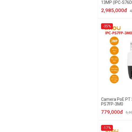
13MP (IPC-S76
Camera thân trụ
2,985,000đ
4
Camera Speed Dome
Camera ngụy trang
-35%
Camera Analog
Camera PoE PT 
PS7FP-3M0
779,000đ
1,1
-17%