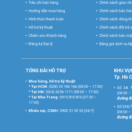
Tiêu chí bán hàng
Chính sách giao nh
Hướng dẫn mua hàng
Chính sách bảo hà
Hình thức thanh toán
Chính sách dùng t
Hỗ trợ kỹ thuật
Chính sách đổi trả
Chăm sóc khách hàng
Chính sách bảo mật
Đăng ký Đại lý
Bảng giá dịch vụ lắp
TỔNG ĐÀI HỖ TRỢ
KHU
VỰ
Tp. Hồ 
Mua hàng, hỗ trợ kỹ thuật:
*
Tại HCM:
(028) 35 166 166
(08:00 – 17:30)
Số 3A T
*
Tại HN:
(024) 6256 1111
(08:00 – 17:30)
(08:00 –
*
Tại Nha Trang:
0915 810 810
(07:30 –
đường đi
17:30)
Số 354/7
Khiếu nại, CSKH:
0902 51 53 55
(24/7)
(08:00 –
đường đi