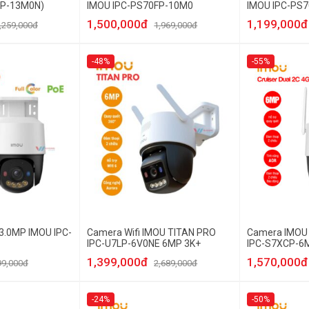
DP-13M0N)
IMOU IPC-PS70FP-10M0
IMOU IPC-PS
1,500,000đ
1,199,000đ
,259,000đ
1,969,000đ
-48%
-55%
3.0MP IMOU IPC-
Camera Wifi IMOU TITAN PRO
Camera IMOU C
IPC-U7LP-6V0NE 6MP 3K+
IPC-S7XCP-6
1,399,000đ
1,570,000đ
99,000đ
2,689,000đ
-24%
-50%