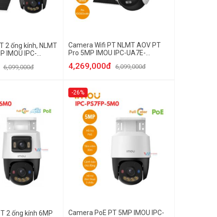
Camera Wifi PT NLMT AOV PT
T 2 ống kính, NLMT
Pro 5MP IMOU IPC-UA7E-
P IMOU IPC-
5M0T2-EU/FSP14
2-EU
4,269,000đ
6,099,000đ
6,099,000đ
-26%
Camera PoE PT 5MP IMOU IPC-
T 2 ống kính 6MP