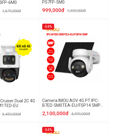
PS7FP-5M0
70FP-6M0
999,000đ
1,359,000đ
1,679,000đ
-54%
Camera IMOU AOV 4G PT IPC-
ruiser Dual 2C 4G
B7ED-5M0TEA-EU/FSP14 5MP
M1TED-EU
[Kèm tấm pin Solar]
2,100,000đ
4,599,000đ
3,459,000đ
-54%