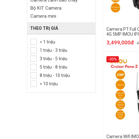
Camera cảnh báo cháy
Bộ KIT Camera
Camera mini
Camera HDCVI
THEO TRỊ GIÁ
Camera PT Full C
Camera Full Color
4G 5MP IMOU IP
Camera Starlight
< 1 triệu
3,499,000đ
4
Camera AI
1 triệu - 3 triệu
Camera 5in1
3 triệu - 5 triệu
-30%
Camera 4in1
5 triệu - 8 triệu
Camera AHD
8 triệu - 10 triệu
Camera cảm biến thân nhiệt
> 10 triệu
Camera toàn cảnh
Camera hành trình
Camera chuyên dụng
Camera IoT
Camera trong nhà
Camera ngoài trời
Camera Wifi IMO
Camera Dome