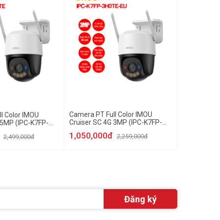
Camera PT Full Color IMOU
l Color IMOU
Cruiser SC 4G 3MP (IPC-K7FP-
 5MP (IPC-K7FP-
3H0TE)
1,050,000đ
2,259,000đ
2,499,000đ