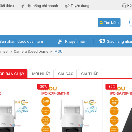
Hỗ 
Giới thiệu
Hệ thống chi nhánh
Tuyển dụng
Tìm kiếm
Sản phẩm được quan tâm
Khuyến mãi
Giao hàng nha
n sát
»
Camera Speed Dome
»
IMOU
OP BÁN CHẠY
MỚI NHẤT
GIÁ CAO
GIÁ THẤP
-30%
-30%