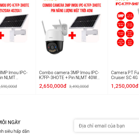
MP Imou IPC-
Combo camera 3MP Imou IPC-
Camera PT Ful
in NLMT
K7FP-3HOTE + Pin NLMT 40W
Cruiser SC 4G
020A1
(40W12V30AH 4030S)
5H0TE)
2,650,000đ
1,250,000đ
,590,000đ
3,490,000đ
MỖI NGÀY
nh siêu hấp dẫn