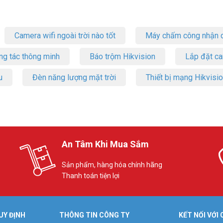
Camera wifi ngoài trời nào tốt
Máy chấm công nhận d
ng tác thông minh
Báo trộm Hikvision
Lắp đặt c
u
Đèn năng lượng mặt trời
Thiết bị mạng Hikvisi
An Tâm Khi Mua Sắm
Sản phẩm, hàng hóa chính hãng
Thanh toán tiện lợi
UY ĐỊNH
THÔNG TIN CÔNG TY
KẾT NỐI VỚI