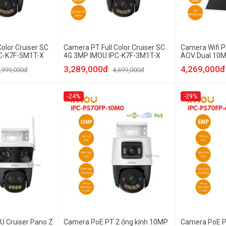
olor Cruiser SC
Camera PT Full Color Cruiser SC
Camera Wifi P
C-K7F-5M1T-X
4G 3MP IMOU IPC-K7F-3M1T-X
AOV Dual 10M
SA70F-10M0T
3,289,000đ
4,269,000đ
,999,000đ
4,699,000đ
-24%
-29%
U Cruiser Pano Z
Camera PoE PT 2 ống kính 10MP
Camera PoE P