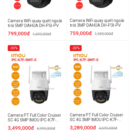
Camera WiFi quay quét ngoài
Camera WiFi quay quét ngoài
trời 3MP DAHUA DH-P3I-PV
trời 5MP DAHUA DH-P5I-PV
759,000đ
799,000đ
1,559,000đ
1,659,000đ
-30%
-30%
Camera PT Full Color Cruiser
Camera PT Full Color Cruiser
SC 4G 3MP IMOU IPC-K7F-
SC 4G 5MP IMOU IPC-K7F-
3M1T-X
5M1T-X
3,289,000đ
3,499,000đ
4,699,000đ
4,999,000đ