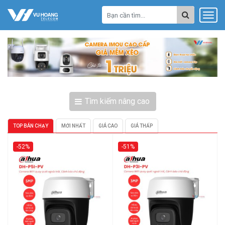
Tìm kiếm nâng cao
TOP BÁN CHẠY
MỚI NHẤT
GIÁ CAO
GIÁ THẤP
-52%
-51%