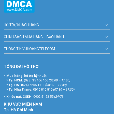
HỖ TRỢ KHÁCH HÀNG
CHÍNH SÁCH MUA HÀNG – BẢO HÀNH
THÔNG TIN VUHOANGTELECOM
TỔNG ĐÀI HỖ TRỢ
Mua hàng, hỗ trợ kỹ thuật:
*
Tại HCM:
(028) 35 166 166
(08:00 – 17:30)
*
Tại HN:
(024) 6256 1111
(08:00 – 17:30)
*
Tại Nha Trang:
0915 810 810
(07:30 – 17:30)
Khiếu nại, CSKH:
0902 51 53 55
(24/7)
KHU
VỰC MIỀN NAM
Tp. Hồ Chí Minh