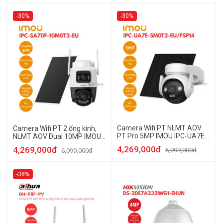
-30%
-30%
Camera Wifi PT NLMT AOV
Camera Wifi PT 2 ống kính,
PT Pro 5MP IMOU IPC-UA7E-
NLMT AOV Dual 10MP IMOU
5M0T2-EU/FSP14
IPC-SA70F-10M0T2-EU
4,269,000đ
4,269,000đ
6,099,000đ
6,099,000đ
-38%