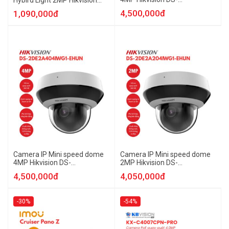
Hybird Light 2MP Hikvision
2DE2A404IWG1-E/WHUN
DS-2DE2C200MWG-EHUN
4,500,000đ
1,090,000đ
Camera IP Mini speed dome
Camera IP Mini speed dome
4MP Hikvision DS-
2MP Hikvision DS-
2DE2A404IWG1-EHUN
2DE2A204IWG1-EHUN
4,500,000đ
4,050,000đ
-30%
-54%