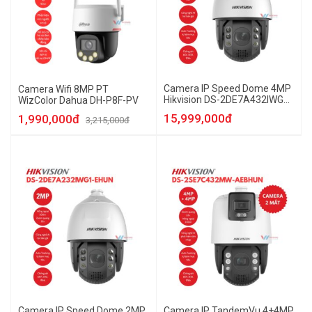
Camera IP Speed Dome 4MP
Camera Wifi 8MP PT
Hikvision DS-2DE7A432IWG1-
WizColor Dahua DH-P8F-PV
EHUN
15,999,000đ
1,990,000đ
3,215,000đ
Camera IP Speed Dome 2MP
Camera IP TandemVu 4+4MP