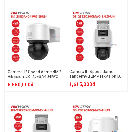
Camera IP Speed dome
Camera IP Speed dome 4MP
TandemVu 2MP Hikvision DS-
Hikvision DS-2DE3A404IWG-
2SE2C200MWG-E/12HUN
EHUN
1,615,000đ
5,860,000đ