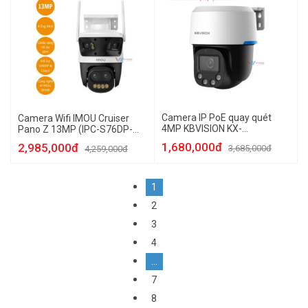
Camera IP PoE quay quét
Camera Wifi IMOU Cruiser
4MP KBVISION KX-
Pano Z 13MP (IPC-S76DP-
C4007CPN-PRO
13M0N)
1,680,000đ
2,985,000đ
3,685,000đ
4,259,000đ
1
2
3
4
…
7
8