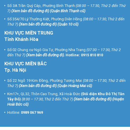
Số 3A Trần Quý Cáp, Phường Bình Thạnh
(08:00 – 17:30, Thứ 2 đến Thứ
7)
(
Xem bản đồ đường đi
) (Quận Bình Thạnh cũ)
Số 354/70 Lý Thường Kiệt, Phường Diên Hồng
(08:00 – 17:30, Thứ 2 đến
Thứ 7)
(
Xem bản đồ đường đi
) (Quận 10 cũ)
KHU VỰC MIỀN TRUNG
Tỉnh Khánh Hòa
Số 02 Chung cư Ngô Gia Tự, Phường Nha Trang
(07:30 – 17:30, Thứ 2
đến Thứ 7)
(
Xem bản đồ đường đi
).
Hotline:
0915 810 810
KHU VỰC MIỀN BẮC
Tp. Hà Nội
Số 22 Ngõ 19 Kim Đồng, Phường Tương Mai
(08:00 – 17:30, Thứ 2 đến
Thứ 7)
(
Xem bản đồ đường đi
) (Quận Hoàng Mai cũ)
Km17+, QL32, Thôn Cao Trung, Xã Hoài Đức
(Đối diện Khu Đô Thị Tân
Tây Đô)
(8:00 – 17:30, Thứ 2 đến Thứ 7)
(
Xem bản đồ đường đi
) (Huyện
Hoài Đức cũ)
Hotline:
0989 067 969