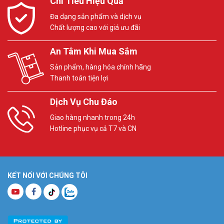
Chi Tiêu Hiệu Quả
Đa dạng sản phẩm và dịch vụ
Chất lượng cao với giá ưu đãi
An Tâm Khi Mua Sắm
Sản phẩm, hàng hóa chính hãng
Thanh toán tiện lợi
Dịch Vụ Chu Đáo
Giao hàng nhanh trong 24h
Hotline phục vụ cả T7 và CN
KẾT NỐI VỚI CHÚNG TÔI