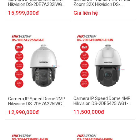
Hikvision DS-2DE7A232IWG1-
Zoom 32X Hikvision DS-
EHUN
2SE7C432MW-AEBHUN
15,999,000đ
Giá liên hệ
Camera IP Speed Dome 4MP
Camera IP Speed Dome 2MP
Hikvision DS-2DE5425IWG1-
Hikvision DS-2DE7A225IWG1-
EHUN
EHUN
11,500,000đ
12,990,000đ