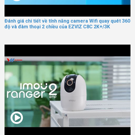
Đánh giá chi tiết về tính năng camera Wifi quay quét 360
độ và đàm thoại 2 chiều của EZVIZ C8C 2K+/3K