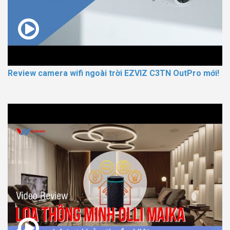
Review camera wifi ngoài trời EZVIZ C3TN OutPro mới!