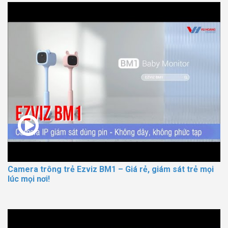
Camera trông trẻ Ezviz BM1 – Giá rẻ, giám sát trẻ mọi
lúc mọi nơi!