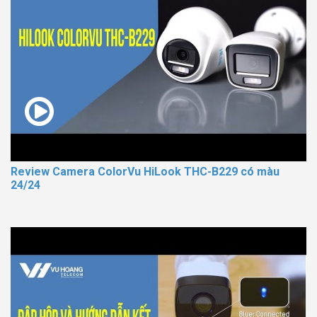
Review Camera ColorVu HiLook THC-B229 có màu
24/24