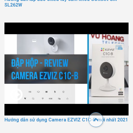
SL262W
Hướng dẫn sử dụng Camera EZVIZ C1C-B mới nhất 2021