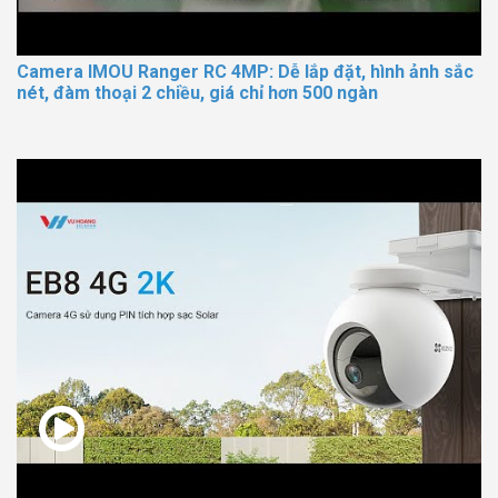
Camera IMOU Ranger RC 4MP: Dễ lắp đặt, hình ảnh sắc
nét, đàm thoại 2 chiều, giá chỉ hơn 500 ngàn