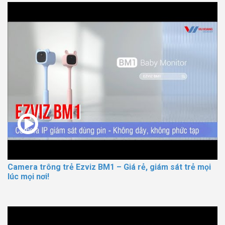
Camera trông trẻ Ezviz BM1 – Giá rẻ, giám sát trẻ mọi
lúc mọi nơi!