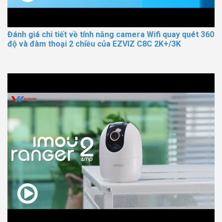
Đánh giá chi tiết về tính năng camera Wifi quay quét 360
độ và đàm thoại 2 chiều của EZVIZ C8C 2K+/3K