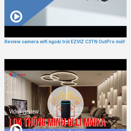
Review camera wifi ngoài trời EZVIZ C3TN OutPro mới!