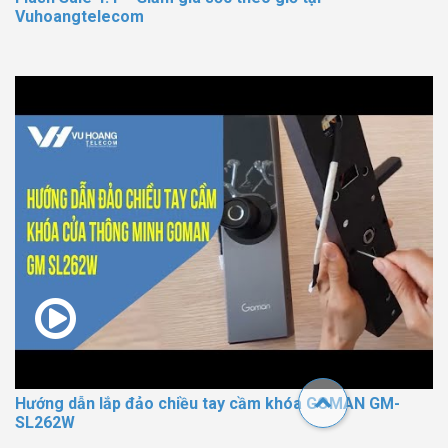
Vuhoangtelecom
Hướng dẫn lắp đảo chiều tay cầm khóa GOMAN GM-
SL262W