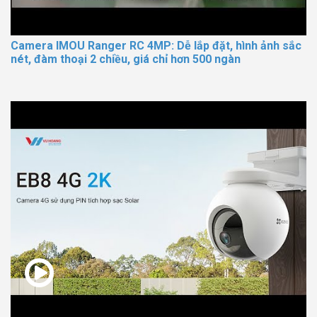
Camera IMOU Ranger RC 4MP: Dễ lắp đặt, hình ảnh sắc
nét, đàm thoại 2 chiều, giá chỉ hơn 500 ngàn