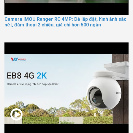
Camera IMOU Ranger RC 4MP: Dễ lắp đặt, hình ảnh sắc
nét, đàm thoại 2 chiều, giá chỉ hơn 500 ngàn