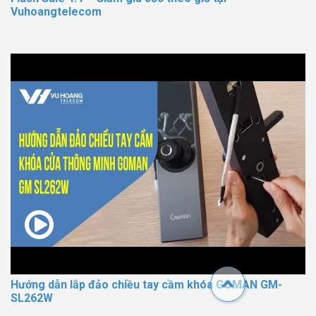
Vuhoangtelecom
Hướng dẫn lắp đảo chiều tay cầm khóa GOMAN GM-
SL262W