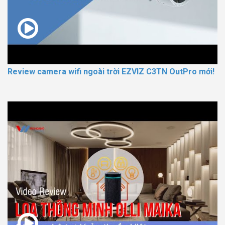
Review camera wifi ngoài trời EZVIZ C3TN OutPro mới!