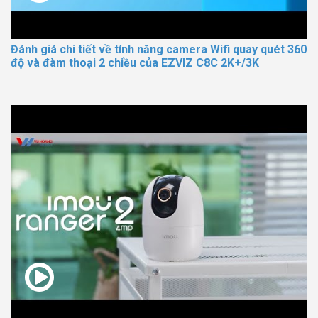
Đánh giá chi tiết về tính năng camera Wifi quay quét 360
độ và đàm thoại 2 chiều của EZVIZ C8C 2K+/3K