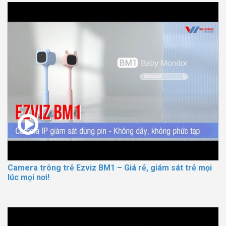
Camera trông trẻ Ezviz BM1 – Giá rẻ, giám sát trẻ mọi
lúc mọi nơi!