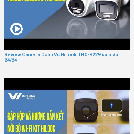
Review Camera ColorVu HiLook THC-B229 có màu
24/24