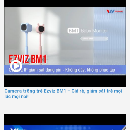
Camera trông trẻ Ezviz BM1 – Giá rẻ, giám sát trẻ mọi
lúc mọi nơi!