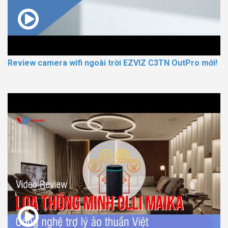
Review camera wifi ngoài trời EZVIZ C3TN OutPro mới!