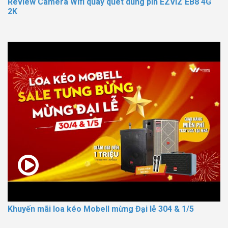
Review Camera Wifi quay quét dùng pin EZVIZ EB8 4G
2K
Khuyến mãi loa kéo Mobell mừng Đại lễ 304 & 1/5