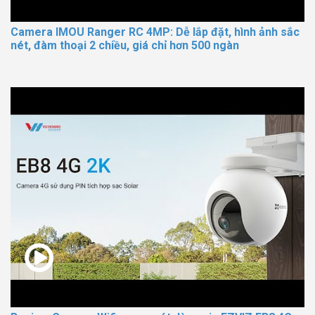
Camera IMOU Ranger RC 4MP: Dễ lắp đặt, hình ảnh sắc
nét, đàm thoại 2 chiều, giá chỉ hơn 500 ngàn