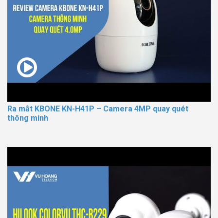
Ra mắt KBONE KN-H41P – Camera 4MP quay quét
thông minh