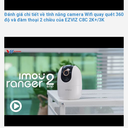
Đánh giá chi tiết về tính năng camera Wifi quay quét 360
độ và đàm thoại 2 chiều của EZVIZ C8C 2K+/3K